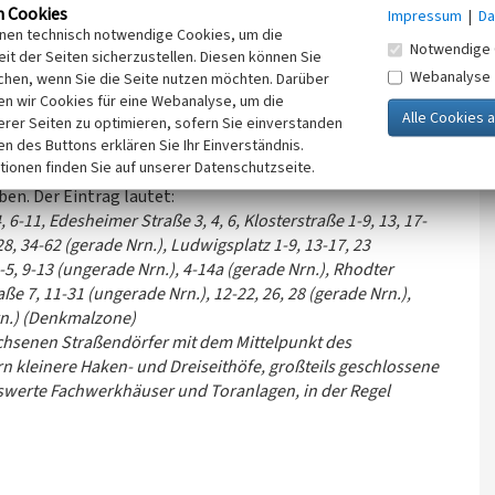
burg im frühmittelalterlichen Edenkoben begütert. Laut
n Cookies
Impressum
|
Da
nem um 1280 in Weißenburg erstellten Besitzverzeichnis,
inen technisch notwendige Cookies, um die
Notwendige 
in „Octinghoven“ einen Hof, 26 Tagewerk Ackerland sowie
it der Seiten sicherzustellen. Diesen können Sie
 auch diese Ländereien damals von Hörigen bewirtschaftet
Webanalyse
chen, wenn Sie die Seite nutzen möchten. Darüber
n wir Cookies für eine Webanalyse, um die
erer Seiten zu optimieren, sofern Sie einverstanden
ken des Buttons erklären Sie Ihr Einverständnis.
tionen finden Sie auf unserer Datenschutzseite.
er des Kreises Südliche Weinstraße (Stand Dezember 2023)
en. Der Eintrag lautet:
6-11, Edesheimer Straße 3, 4, 6, Klosterstraße 1-9, 13, 17-
 28, 34-62 (gerade Nrn.), Ludwigsplatz 1-9, 13-17, 23
-5, 9-13 (ungerade Nrn.), 4-14a (gerade Nrn.), Rhodter
raße 7, 11-31 (ungerade Nrn.), 12-22, 26, 28 (gerade Nrn.),
rn.) (Denkmalzone)
chsenen Straßendörfer mit dem Mittelpunkt des
 kleinere Haken- und Dreiseithöfe, großteils geschlossene
nswerte Fachwerkhäuser und Toranlagen, in der Regel