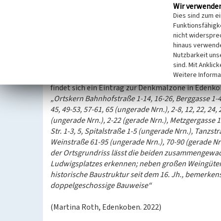
Neben dem Kloster Lorsch war das Kloster Weißen
Wir verwende
einem Eintrag im sogenannten „Liber Edelini“, ei
Dies sind zum e
besaß das Benediktinerkloster im 9. Jahrhundert 
Funktionsfähigke
Weinberge. Wie die Lorscher Klostergüter, dürften
nicht widerspre
worden sein.
hinaus verwende
Nutzbarkeit uns
sind. Mit Anklic
Denkmalzone
Weitere Informa
In Nachrichtlichen Verzeichnis der Kulturdenkmäl
findet sich ein Eintrag zur Denkmalzone in Edenkob
„Ortskern Bahnhofstraße 1-14, 16-26, Berggasse 1-4, 
45, 49-53, 57-61, 65 (ungerade Nrn.), 2-8, 12, 22, 24,
(ungerade Nrn.), 2-22 (gerade Nrn.), Metzgergasse 1
Str. 1-3, 5, Spitalstraße 1-5 (ungerade Nrn.), Tanzst
Weinstraße 61-95 (ungerade Nrn.), 70-90 (gerade N
der Ortsgrundriss lässt die beiden zusammengewa
Ludwigsplatzes erkennen; neben großen Weingütern
historische Baustruktur seit dem 16. Jh., bemerke
doppelgeschossige Bauweise“
(Martina Roth, Edenkoben. 2022)