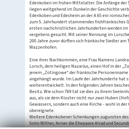
Edenkoben im frühen Mittelalter: Die Anfänge der
liegen weitgehend im Dunkeln der Geschichte verb
Edenkoben und Edesheim an der A 65 ein römisches L
zum 5. Jahrhundert stammendes frühfränkisches Gr
ersten nachchristlichen Jahrhunderten werden im
vergebens gesucht. Mit seiner Nennung im Lorsche
200 Jahre zuvor dürften sich fränkische Siedler am
Wazzenhofen.
Eine ihrer Nachkommen, eine Frau Namens Landrad
Lorsch, dem heiligen Nazarius, einen Hof in der 
jenem „Zotingowe“ der fränkische Personenname Od
angehängt wurde. Im Laufe der Jahrhunderte hat s
weiterentwickelt. In den folgenden Jahren besch
Besitz. Wie schon 769 tat sie dies zu ihrem Seelen
aus, als sie dem Kloster nicht nur zwei Huben (Ho
Gewässern, sondern auch eine Kirche - wohl in der
übereignete.
Weitere Edenkobener Schenkungen zugunsten des K
Sohn Wither, ferner die Ehepaare Alrad und Secundi