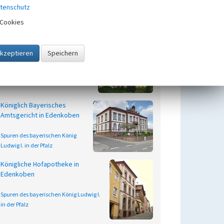
tenschutz
Cookies
Katholische Kirche St. Ludwig
in Edenkoben
Beginn 1887 bis 1890
Spuren des bayerischen König
Ludwig I. in der Pfalz
Königlich Bayerisches
Amtsgericht in Edenkoben
Spuren des bayerischen König
Ludwig I. in der Pfalz
Königliche Hofapotheke in
Edenkoben
Spuren des bayerischen König Ludwig I.
in der Pfalz