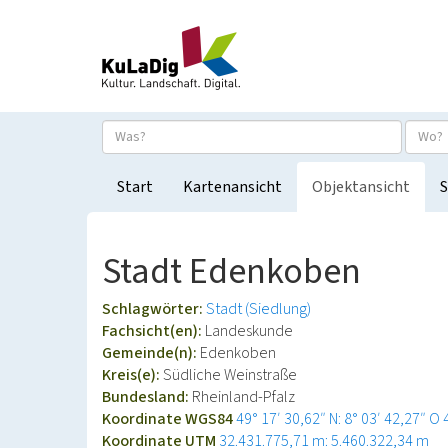
Start
Kartenansicht
Objektansicht
S
Stadt Edenkoben
Schlagwörter:
Stadt (Siedlung)
Fachsicht(en):
Landeskunde
Gemeinde(n):
Edenkoben
Kreis(e):
Südliche Weinstraße
Bundesland:
Rheinland-Pfalz
Koordinate WGS84
49° 17′ 30,62″ N: 8° 03′ 42,27″ O
Koordinate UTM
32.431.775,71 m: 5.460.322,34 m