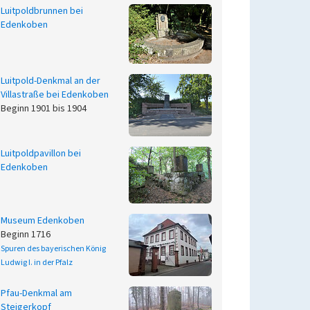
Luitpoldbrunnen bei
Edenkoben
Luitpold-Denkmal an der
Villastraße bei Edenkoben
Beginn 1901 bis 1904
Luitpoldpavillon bei
Edenkoben
Museum Edenkoben
Beginn 1716
Spuren des bayerischen König
Ludwig I. in der Pfalz
Pfau-Denkmal am
Steigerkopf