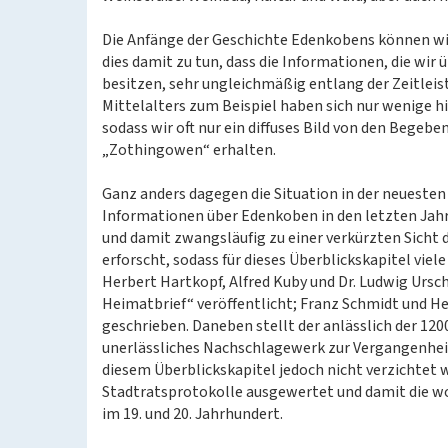
Die Anfänge der Geschichte Edenkobens können wir
dies damit zu tun, dass die Informationen, die wir
besitzen, sehr ungleichmäßig entlang der Zeitleiste 
Mittelalters zum Beispiel haben sich nur wenige 
sodass wir oft nur ein diffuses Bild von den Begebe
„Zothingowen“ erhalten.
Ganz anders dagegen die Situation in der neueste
Informationen über Edenkoben in den letzten Jah
und damit zwangsläufig zu einer verkürzten Sicht 
erforscht, sodass für dieses Überblickskapitel v
Herbert Hartkopf, Alfred Kuby und Dr. Ludwig Urs
Heimatbrief“ veröffentlicht; Franz Schmidt und H
geschrieben. Daneben stellt der anlässlich der 12
unerlässliches Nachschlagewerk zur Vergangenheit 
diesem Überblickskapitel jedoch nicht verzichtet
Stadtratsprotokolle ausgewertet und damit die woh
im 19. und 20. Jahrhundert.