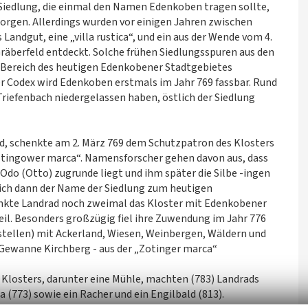
 Siedlung, die einmal den Namen Edenkoben tragen sollte,
orgen. Allerdings wurden vor einigen Jahren zwischen
andgut, eine „villa rustica“, und ein aus der Wende vom 4.
äberfeld entdeckt. Solche frühen Siedlungsspuren aus den
 Bereich des heutigen Edenkobener Stadtgebietes
r Codex wird Edenkoben erstmals im Jahr 769 fassbar. Rund
 Triefenbach niedergelassen haben, östlich der Siedlung
, schenkte am 2. März 769 dem Schutzpatron des Klosters
„Zotingower marca“. Namensforscher gehen davon aus, dass
o (Otto) zugrunde liegt und ihm später die Silbe -ingen
ich dann der Name der Siedlung zum heutigen
enkte Landrad noch zweimal das Kloster mit Edenkobener
heil. Besonders großzügig fiel ihre Zuwendung im Jahr 776
fstellen) mit Ackerland, Wiesen, Weinbergen, Wäldern und
 Gewanne Kirchberg - aus der „Zotinger marca“
losters, darunter eine Mühle, machten (783) Landrads
a (773) sowie ein Racher und ein Engilbald (813).