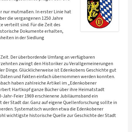
 nur mutmaßen. In erster Linie hat
 über die vergangenen 1250 Jahre
verteilt sind. Für die Zeit des
historische Dokumente erhalten,
nheiten in der Siedlung
n Zeit. Der überbordende Umfang an verfügbaren
rzehnten zwingt den Historiker zu Verallgemeinerungen
der Dinge. Glücklicherweise ist Edenkobens Geschichte gut
iele Daten und Fakten einfach übernommen werden konnten.
chbach haben zahlreiche Artikel im „Edenkobener
erbert Hartkopf ganze Bücher über ihre Heimatstadt
00-Jahr-Feier 1969 erschienene Jubiläumsband ein
der Stadt dar. Ganz auf eigene Quellenforschung sollte in
 werden. Systematisch wurden etwa die Edenkobener
l wichtigste historische Quelle zur Geschichte der Stadt