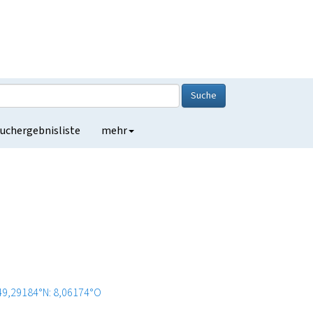
Suche
uchergebnisliste
mehr
49,29184°N: 8,06174°O