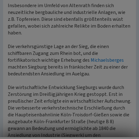
Insbesondere im Umfeld von Altenrath finden sich
neuzeitliche bergbauliche und industrielle Anlagen, wie
z.B. Töpfereien. Diese sind ebenfalls größtenteils wüst
gefallen, wobei sich zahlreiche Relikte im Boden erhalten
haben.
Die verkehrsgünstige Lage an der Sieg, die einen
schiffbaren Zugang zum Rhein bot, und die
fortifikatorisch wichtige Erhebung des
Michaelsberges
machten Siegburg bereits in fränkischer Zeit zu einer der
bedeutendsten Ansiedlung im Auelgau.
Die wirtschaftliche Entwicklung Siegburgs wurde durch
Zerstörung im Dreißigjährigen Krieg gestoppt. Erst in
preußischer Zeit erfolgte ein wirtschaftlicher Aufschwung.
Die verbesserte verkehrstechnische Erschließung durch
die Haupteisenbahnlinie Köln-Troisdorf-Gießen sowie die
ausgebaute Köln-Frankfurter Straße (heutige B 8)
gewann an Bedeutung und ermöglichte ab 1840 die
Ansiedlung von Industrie (Siegwerk) um den