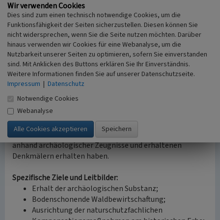
Altstadtbereich von Siegburg herum. Im Zweiten
Wir verwenden Cookies
Dies sind zum einen technisch notwendige Cookies, um die
Weltkrieg erlitt die Stadt durch Bombardements
Funktionsfähigkeit der Seiten sicherzustellen. Diesen können Sie
erhebliche Zerstörungen.
nicht widersprechen, wenn Sie die Seite nutzen möchten. Darüber
hinaus verwenden wir Cookies für eine Webanalyse, um die
Beim Aufbau der Stadt zum Verwaltungs- und
Nutzbarkeit unserer Seiten zu optimieren, sofern Sie einverstanden
Einkaufszentrum für den Rhein-Sieg-Kreis wurde
sind. Mit Anklicken des Buttons erklären Sie Ihr Einverständnis.
Rücksicht auf die mittelalterliche Stadtstruktur
Weitere Informationen finden Sie auf unserer Datenschutzseite.
(Marktplatz, Beibehaltung der mittelalterlichen
Impressum
|
Datenschutz
Straßenführung, Einbeziehung der mittelalterlichen
Notwendige Cookies
Stadtmauer) genommen. Die mittelalterliche und
Webanalyse
neuzeitliche Stadt Siegburg ist bedeutend für die
Geschichte der Region, weil sich hier die Siedlungsabläufe
und -geschichte vom Frühmittelalter bis in die Neuzeit
anhand archäologischer Zeugnisse und erhaltenen
Denkmälern erhalten haben.
Spezifische Ziele und Leitbilder:
Erhalt der archäologischen Substanz;
Bodenschonende Waldbewirtschaftung;
Ausrichtung der naturschutzfachlichen