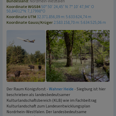
Bundesland:
Nordrhein-Westfalen
Koordinate WGS84
50° 50′ 24,45″ N: 7° 10′ 47,94″ O
50,84012°N: 7,17998°O
Koordinate UTM
32.371.856,09 m: 5.633.624,74 m
Koordinate Gauss/Krüger
2.583.158,70 m: 5.634.525,06 m
Der Raum Königsforst -
Wahner Heide
- Siegburg ist hier
beschrieben als landesbedeutsamer
Kulturlandschaftsbereich (KLB) wie im Fachbeitrag
Kulturlandschaft zum Landesentwicklungsplan
Nordrhein-Westfalen. Der landesbedeutsame