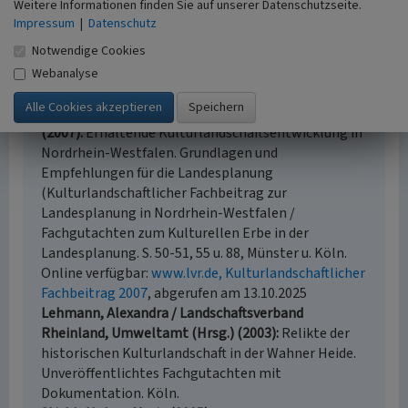
Weitere Informationen finden Sie auf unserer Datenschutzseite.
Literatur
Impressum
|
Datenschutz
Notwendige Cookies
Arens, Detlev (2016)
Das ist Köln - Dom, Altstadt,
Untergrund. S. 248-254, Rheinbach.
Webanalyse
Landschaftsverband Westfalen-Lippe;
Landschaftsverband Rheinland (Hrsg.)
(2007)
Erhaltende Kulturlandschaftsentwicklung in
Nordrhein-Westfalen. Grundlagen und
Empfehlungen für die Landesplanung
(Kulturlandschaftlicher Fachbeitrag zur
Landesplanung in Nordrhein-Westfalen /
Fachgutachten zum Kulturellen Erbe in der
Landesplanung. S. 50-51, 55 u. 88, Münster u. Köln.
Online verfügbar:
www.lvr.de, Kulturlandschaftlicher
Fachbeitrag 2007
, abgerufen am 13.10.2025
Lehmann, Alexandra / Landschaftsverband
Rheinland, Umweltamt (Hrsg.) (2003)
Relikte der
historischen Kulturlandschaft in der Wahner Heide.
Unveröffentlichtes Fachgutachten mit
Dokumentation. Köln.