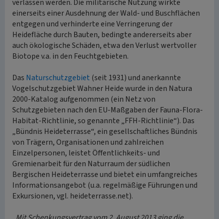
verlassen werden. Die militärische Nutzung wirkte
einerseits einer Ausdehnung der Wald- und Buschflächen
entgegen und verhinderte eine Verringerung der
Heidefläche durch Bauten, bedingte andererseits aber
auch ökologische Schäden, etwa den Verlust wertvoller
Biotope v.a. in den Feuchtgebieten.
Das
Naturschutzgebiet
(seit 1931) und anerkannte
Vogelschutzgebiet Wahner Heide wurde in den Natura
2000-Katalog aufgenommen (ein Netz von
Schutzgebieten nach den EU-Maßgaben der Fauna-Flora-
Habitat-Richtlinie, so genannte „FFH-Richtlinie“). Das
„Bündnis Heideterrasse“, ein gesellschaftliches Bündnis
von Trägern, Organisationen und zahlreichen
Einzelpersonen, leistet Öffentlichkeits- und
Gremienarbeit für den Naturraum der südlichen
Bergischen Heideterrasse und bietet ein umfangreiches
Informationsangebot (u.a. regelmäßige Führungen und
Exkursionen, vgl. heideterrasse.net).
„Mit Schenkungsvertrag vom 2. August 2013 ging die