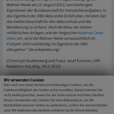
Wahner Heide am 13. August 2013, vom bisherigen
Eigentümer der Bundesanstalt für Immobilienaufgaben, in
das Eigentum der DBU Naturerbe GmbH über, mit dem Ziel
das Gebiet dauerhaft für den Naturschutz und die
Bevölkerung zu sichern. Nach Rückbau der letzten
militärischen Anlagen, wie der belgischen
Kaserne Camp
Altenrath
, wird die Wahner Heide voraussichtlich im
Frühjahr 2014 vollständig ins Eigentum der DBU
übergehen.“
(de.wikipedia.org)
(Christoph Boddenberg und Franz-Josef Knöchel, LVR-
Redaktion KuLaDig, 2011/2013)
Internet
Wir verwenden Cookies
de.wikipedia.org
: Wahner Heide (abgerufen 21.08.2013)
Dies sind zum einen technisch notwendige Cookies, um die
www.wahnerheide.net
: Die Wahner Heide (abgerufen
Funktionsfähigkeit der Seiten sicherzustellen. Diesen können Sie
25.10.2016)
nicht widersprechen, wenn Sie die Seite nutzen möchten. Darüber
www.bergische-heideterrasse.net
: Wahner Heide
hinaus verwenden wir Cookies für eine Webanalyse, um die
Nutzbarkeit unserer Seiten zu optimieren, sofern Sie einverstanden
(abgerufen 18.11.2016)
sind. Mit Anklicken des Buttons erklären Sie Ihr Einverständnis.