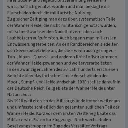
ihrer Boden- und Vegetationsverarmung weiterhin
wirtschaftlich genutzt worden und man beklagte die
Flurschäden durch die militärische Nutzung.
Zu gleicher Zeit ging man dazu über, systematisch Teile
der Wahner Heide, die nicht militärisch genutzt wurden,
mit schnellwachsenden Nadelhölzern, aber auch
Laubhölzern aufzuforsten. Auch begann man mit ersten
Entwässerungsarbeiten. An den Randbereichen siedelten
sich Gewerbebetriebe an, die die – wenn auch geringen –
Ton-, Alaun-, Quarzit- und anderen Rohstoffvorkommen
der Wahner Heide gewannen und weiterverarbeiteten.
In den zwanziger Jahren des 20. Jahrhunderts erschienen
Berichte über das fortschreitende Verschwinden der
Moor-, Sumpf- und Heidelandschaft. 1930 stellte daraufhin
das Deutsche Reich Teilgebiete der Wahner Heide unter
Naturschutz.
Bis 1916 weitete sich das Militärgelände immer weiter aus
und umfasste schließlich den gesamten südlichen Teil der
Wahner Heide. Kurz vor dem Ersten Weltkrieg baute das
Militär erste Pisten für Flugzeuge. Nach wechselnden
Besatzungstruppen im Zuge des Versailler Vertrags