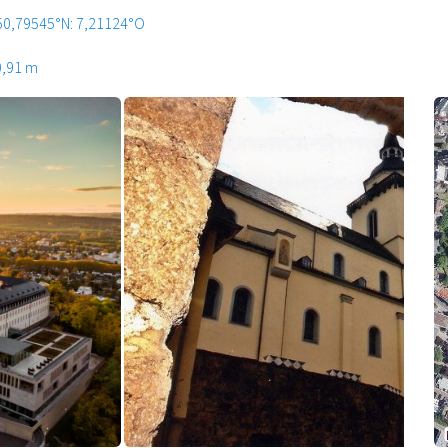
50,79545°N: 7,21124°O
0,91 m