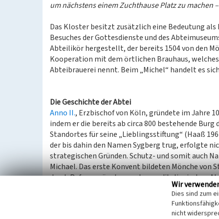
um nächstens einem Zuchthause Platz zu machen –
Das Kloster besitzt zusätzlich eine Bedeutung als 
Besuches der Gottesdienste und des Abteimuseums.
Abteilikör hergestellt, der bereits 1504 von den M
Kooperation mit dem örtlichen Brauhaus, welches 
Abteibrauerei nennt. Beim „Michel“ handelt es sich
Die Geschichte der Abtei
Anno II.
, Erzbischof von Köln, gründete im Jahre 10
indem er die bereits ab circa 800 bestehende Bur
Standortes für seine „Lieblingsstiftung“ (Haaß 196
der bis dahin den Namen Sygberg trug, erfolgte nic
strategischen Gründen. Schutz- und somit auch Na
Michael. Das erste Konvent bildeten Mönche von St.
durch Reformmönche aus der norditalienischen Abte
Wir verwende
nach dem Vorbild einer Reformbewegung ausgehen
Dies sind zum e
hauptsächlich eine strengere Beachtung der Bened
Funktionsfähigke
innerhalb des kirchlichen Lebens bedeutete. In S
nicht widerspre