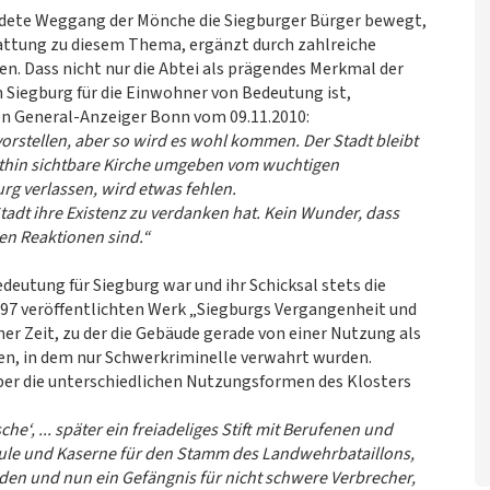
dete Weggang der Mönche die Siegburger Bürger bewegt,
tattung zu diesem Thema, ergänzt durch zahlreiche
. Dass nicht nur die Abtei als prägendes Merkmal der
 Siegburg für die Einwohner von Bedeutung ist,
en General-Anzeiger Bonn vom 09.11.2010:
vorstellen, aber so wird es wohl kommen. Der Stadt bleibt
eithin sichtbare Kirche umgeben vom wuchtigen
rg verlassen, wird etwas fehlen.
tadt ihre Existenz zu verdanken hat. Kein Wunder, dass
en Reaktionen sind.“
edeutung für Siegburg war und ihr Schicksal stets die
97 veröffentlichten Werk „Siegburgs Vergangenheit und
er Zeit, zu der die Gebäude gerade von einer Nutzung als
den, in dem nur Schwerkriminelle verwahrt wurden.
über die unterschiedlichen Nutzungsformen des Klosters
che‘, ... später ein freiadeliges Stift mit Berufenen und
ule und Kaserne für den Stamm des Landwehrbataillons,
nden und nun ein Gefängnis für nicht schwere Verbrecher,