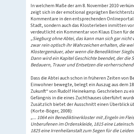
In welchem Maße der am 8. November 2010 verkün
zeigt sich in der emotional geprägten Berichters
Kommentare in den entsprechenden Onlineportalen
Stadt, sondern auch das Klosterleben inmitten von
verdeutlicht ein Kommentar von Klaus Elsen für d
„Siegburg ohne Abtei, das kann man sich gar nicht 
zwar rein optisch ihr Wahrzeichen erhalten, die w
Klostergemäuer, aber wenn die Benediktiner Siegbu
Dann wird ein Kapitel Geschichte beendet, der die S
Bedauern, Trauer und Entsetzen die vorherrschend
Dass die Abtei auch schon in früheren Zeiten von B
Einwohner bewegte, belegt ein Auszug aus dem 18
Zukunft“ von Rudolf Heinekamp. Geschrieben zu ein
Gefängnis in die eines Zuchthauses überführt wur
Zusätzlich bietet der Ausschnitt einen Überblick 
(Korte-Böger, 2008):
„... 1064 ein Benediktinerkloster mit ‚Engeln im Fleis
Unberufenen im Ordenskleide, 1815 eine Lateinsch
1825 eine Irrenheilanstalt zum Segen für die Leide