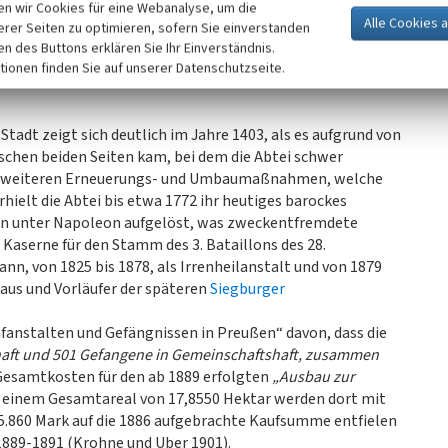
s entstandene, sogenannte „Siegburger Reform“ erlangte
n wir Cookies für eine Webanalyse, um die
Jahre 1075, seine Heiligsprechung erfolgte 1183. Die
erer Seiten zu optimieren, sofern Sie einverstanden
 in einem Schrein in der Abteikirche. Die Entstehung dieses
ken des Buttons erklären Sie Ihr Einverständnis.
eit (vgl. auch
Geschichte der Gründung und Entwicklung bis
tionen finden Sie auf unserer Datenschutzseite.
tadt zeigt sich deutlich im Jahre 1403, als es aufgrund von
schen beiden Seiten kam, bei dem die Abtei schwer
h weiteren Erneuerungs- und Umbaumaßnahmen, welche
hielt die Abtei bis etwa 1772 ihr heutiges barockes
ion unter Napoleon aufgelöst, was zweckentfremdete
Kaserne für den Stamm des 3. Bataillons des 28.
nn, von 1825 bis 1878, als Irrenheilanstalt und von 1879
aus und Vorläufer der späteren
Siegburger
afanstalten und Gefängnissen in Preußen“ davon, dass die
elhaft und 501 Gefangene in Gemeinschaftshaft, zusammen
esamtkosten für den ab 1889 erfolgten
„Ausbau zur
uf einem Gesamtareal von 17,8550 Hektar werden dort mit
75.860 Mark auf die 1886 aufgebrachte Kaufsumme entfielen
 1889-1891 (Krohne und Uber 1901).