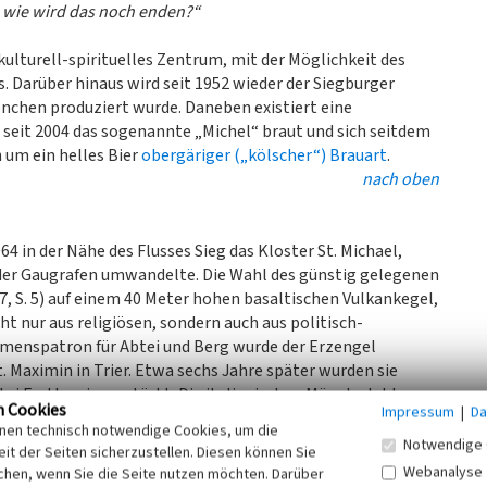
 wie wird das noch enden?“
kulturell-spirituelles Zentrum, mit der Möglichkeit des
 Darüber hinaus wird seit 1952 wieder der Siegburger
önchen produziert wurde. Daneben existiert eine
seit 2004 das sogenannte „Michel“ braut und sich seitdem
 um ein helles Bier
obergäriger („kölscher“) Brauart
.
nach oben
64 in der Nähe des Flusses Sieg das Kloster St. Michael,
g der Gaugrafen umwandelte. Die Wahl des günstig gelegenen
7, S. 5) auf einem 40 Meter hohen basaltischen Vulkankegel,
ht nur aus religiösen, sondern auch aus politisch-
menspatron für Abtei und Berg wurde der Erzengel
 Maximin in Trier. Etwa sechs Jahre später wurden sie
i Fruttuaria verstärkt. Die italienischen Mönche lebten
n Cookies
Impressum
|
Da
d von dem burgundischen Kloster Cluny, was
inen technisch notwendige Cookies, um die
iktinerregeln in Zeiten des moralischen Niedergangs
Notwendige 
it der Seiten sicherzustellen. Diesen können Sie
iegburg wurde diese Reformbewegung durch eigene
Webanalyse
chen, wenn Sie die Seite nutzen möchten. Darüber