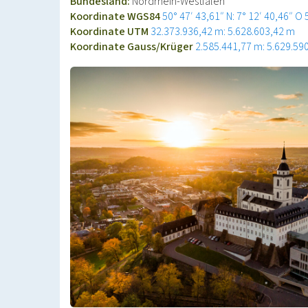
Bundesland:
Nordrhein-Westfalen
Koordinate WGS84
50° 47′ 43,61″ N: 7° 12′ 40,46″ O
Koordinate UTM
32.373.936,42 m: 5.628.603,42 m
Koordinate Gauss/Krüger
2.585.441,77 m: 5.629.59