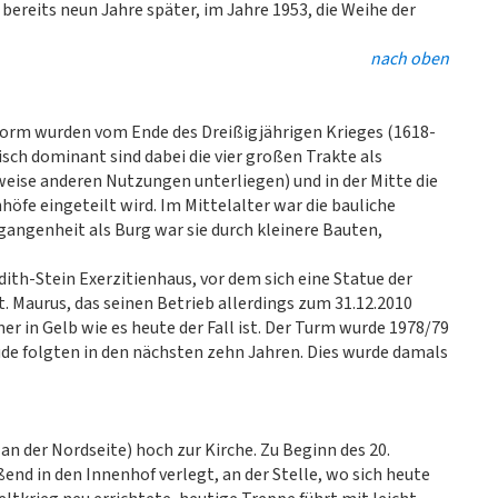
ereits neun Jahre später, im Jahre 1953, die Weihe der
nach oben
 Form wurden vom Ende des Dreißigjährigen Krieges (1618-
isch dominant sind dabei die vier großen Trakte als
eise anderen Nutzungen unterliegen) und in der Mitte die
öfe eingeteilt wird. Im Mittelalter war die bauliche
gangenheit als Burg war sie durch kleinere Bauten,
ith-Stein Exerzitienhaus, vor dem sich eine Statue der
. Maurus, das seinen Betrieb allerdings zum 31.12.2010
er in Gelb wie es heute der Fall ist. Der Turm wurde 1978/79
äude folgten in den nächsten zehn Jahren. Dies wurde damals
an der Nordseite) hoch zur Kirche. Zu Beginn des 20.
nd in den Innenhof verlegt, an der Stelle, wo sich heute