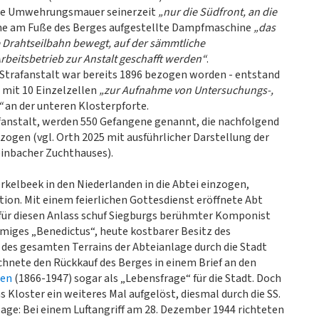
 hohe Umwehrungsmauer seinerzeit
„nur die Südfront, an die
ne am Fuße des Berges aufgestellte Dampfmaschine
„das
e Drahtseilbahn bewegt, auf der sämmtliche
beitsbetrieb zur Anstalt geschafft werden“
.
 Strafanstalt war bereits 1896 bezogen worden - entstand
 mit 10 Einzelzellen
„zur Aufnahme von Untersuchungs-,
“
an der unteren Klosterpforte.
rafanstalt, werden 550 Gefangene genannt, die nachfolgend
ogen (vgl. Orth 2025 mit ausführlicher Darstellung der
einbacher Zuchthauses).
rkelbeek in den Niederlanden in die Abtei einzogen,
ution. Mit einem feierlichen Gottesdienst eröffnete Abt
 für diesen Anlass schuf Siegburgs berühmter Komponist
iges „Benedictus“, heute kostbarer Besitz des
f des gesamten Terrains der Abteianlage durch die Stadt
hnete den Rückkauf des Berges in einem Brief an den
men
(1866-1947) sogar als „Lebensfrage“ für die Stadt. Doch
Kloster ein weiteres Mal aufgelöst, diesmal durch die SS.
lage: Bei einem Luftangriff am 28. Dezember 1944 richteten