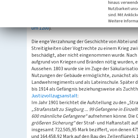
Vorstellungen Annos weiterentwickelt. Die darau
hinaus verwende
überregionale Beachtung. Der Erzbischof starb im 
Nutzbarkeit uns
Gebeine des heiligen Anno befinden sich noch heute
sind. Mit Anklic
reich verzierten „Annoschrein“ datiert aus dieser Z
Weitere Informa
um 1200
).
Die enge Verzahnung der Geschichte von Abtei und S
Streitigkeiten über Vogtrechte zu einem Krieg zwi
beschädigt, aber nicht eingenommen wurde. Nac
aufgrund von Kriegen und Bränden nötig wurden, er
Aussehen. 1803 wurde sie im Zuge der Säkularisat
Nutzungen der Gebäude ermöglichte, zunächst als 
Landwehrregiments und als Lateinschule. Später da
bis 1914 als Gefängnis beziehungsweise als Zuchth
Justizvollzugsanstalt
:
Im Jahr 1901 berichtet die Aufstellung zu den „Str
„Strafanstalt zu Siegburg ... 99 Gefangene in Einz
600 männliche Gefangene“
aufnehmen könne. Die G
größeren Sicherung“
der Straf- und Haftanstalt a
insgesamt 722.505,95 Mark beziffert, von denen 4
und 164.458,92 Mark auf den Bau des Zellenflügels