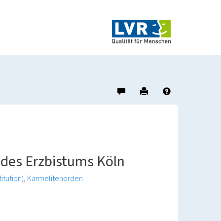
Hinweis
Drucken
Hilfe
zu
diesem
Objekt
geben
s des Erzbistums Köln
itution)
Karmelitenorden