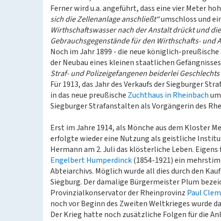
Ferner wird u.a. angeführt, dass eine vier Meter
sich die Zellenanlage anschließt“
umschloss und ei
Wirthschaftswasser nach der Anstalt drückt und di
Gebrauchsgegenstände für den Wirthschafts- und Ar
Noch im Jahr 1899 - die neue königlich-preußische
der Neubau eines kleinen staatlichen Gefängnisses
Straf- und Polizeigefangenen beiderlei Geschlechts
Für 1913, das Jahr des Verkaufs der Siegburger St
in das neue preußische
Zuchthaus in Rheinbach
umz
Siegburger Strafanstalten als Vorgängerin des Rh
Erst im Jahre 1914, als Mönche aus dem Kloster Me
erfolgte wieder eine Nutzung als geistliche Instit
Hermann am 2. Juli das klösterliche Leben. Eigens
Engelbert Humperdinck
(1854-1921) ein mehrstimm
Abteiarchivs. Möglich wurde all dies durch den Kau
Siegburg. Der damalige Bürgermeister Plum bezeic
Provinzialkonservator der Rheinprovinz
Paul Cle
noch vor Beginn des Zweiten Weltkrieges wurde das 
Der Krieg hatte noch zusätzliche Folgen für die An