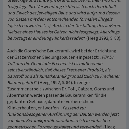
dreieckige und runde (im Grundriß). Die Formen sind nicht
festgelegt. Ihre Verwendung richtet sich nach dem Inhalt
und Zweck des jeweiligen Baus und wird aufgrund dessen
von Gatzen mit dem entsprechenden formalen Ehrgeiz
logisch entworfen (…). Auch in der Gestaltung des äußeren
Kleides eines Hauses ist Gatzen nicht festgelegt. Allerdings
bevorzugt er eindeutig Klinkerfassaden
“ (Heeg 1992, S. 83).
Auch die Ooms'sche Baukeramik wird bei der Errichtung
der Gatzen'schen Siedlungsbauten eingesetzt: „
Für Dr.
Toll und die Gemeinde Frechen ist es mittlerweile
selbstverständlich, daß dieses Frechener Produkt, als
Baustoff und als Kunstkeramik grundsätzlich zu Frechener
Bauten gehört
“ (Heeg 1992, S. 84). In enger
Zusammenarbeit zwischen Dr. Toll, Gatzen, Ooms und
Albermann werden passende Baukeramiken für die
geplanten Gebäude, darunter vorherrschend
Klinkerbauten, entworfen. „
Passend zur
funktionsbezogenen Ausführung der Bauten werden jetzt
vor allem Keramikprofile variationsreich in einfachen
geometrischen Formen gestaltet und verwendet
“ (Heeg