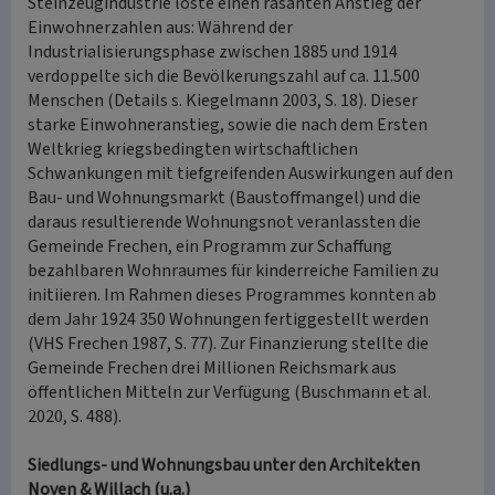
Steinzeugindustrie löste einen rasanten Anstieg der
Einwohnerzahlen aus: Während der
Industrialisierungsphase zwischen 1885 und 1914
verdoppelte sich die Bevölkerungszahl auf ca. 11.500
Menschen (Details s. Kiegelmann 2003, S. 18). Dieser
starke Einwohneranstieg, sowie die nach dem Ersten
Weltkrieg kriegsbedingten wirtschaftlichen
Schwankungen mit tiefgreifenden Auswirkungen auf den
Bau- und Wohnungsmarkt (Baustoffmangel) und die
daraus resultierende Wohnungsnot veranlassten die
Gemeinde Frechen, ein Programm zur Schaffung
bezahlbaren Wohnraumes für kinderreiche Familien zu
initiieren. Im Rahmen dieses Programmes konnten ab
dem Jahr 1924 350 Wohnungen fertiggestellt werden
(VHS Frechen 1987, S. 77). Zur Finanzierung stellte die
Gemeinde Frechen drei Millionen Reichsmark aus
öffentlichen Mitteln zur Verfügung (Buschmann et al.
2020, S. 488).
Siedlungs- und Wohnungsbau unter den Architekten
Noven & Willach (u.a.)