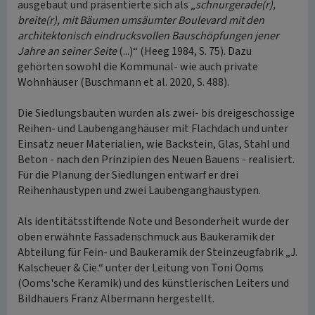
ausgebaut und präsentierte sich als „
schnurgerade(r),
breite(r), mit Bäumen umsäumter Boulevard mit den
architektonisch eindrucksvollen Bauschöpfungen jener
Jahre an seiner Seite
(...)“ (Heeg 1984, S. 75). Dazu
gehörten sowohl die Kommunal- wie auch private
Wohnhäuser (Buschmann et al. 2020, S. 488).
Die Siedlungsbauten wurden als zwei- bis dreigeschossige
Reihen- und Laubenganghäuser mit Flachdach und unter
Einsatz neuer Materialien, wie Backstein, Glas, Stahl und
Beton - nach den Prinzipien des Neuen Bauens - realisiert.
Für die Planung der Siedlungen entwarf er drei
Reihenhaustypen und zwei Laubenganghaustypen.
Als identitätsstiftende Note und Besonderheit wurde der
oben erwähnte Fassadenschmuck aus Baukeramik der
Abteilung für Fein- und Baukeramik der Steinzeugfabrik „J.
Kalscheuer & Cie.“ unter der Leitung von Toni Ooms
(Ooms'sche Keramik) und des künstlerischen Leiters und
Bildhauers Franz Albermann hergestellt.