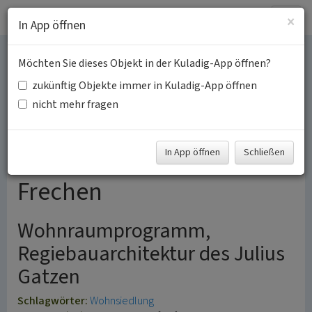
Togg
×
In App öffnen
navig
Möchten Sie dieses Objekt in der Kuladig-App öffnen?
Siedlungen und Bauten
zukünftig Objekte immer in Kuladig-App öffnen
des
nicht mehr fragen
Wohnraumprogrammes
In App öffnen
Schließen
der 1920er Jahre in
Frechen
Wohnraumprogramm,
Regiebauarchitektur des Julius
Gatzen
Schlagwörter:
Wohnsiedlung