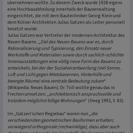
übernehmen wollte. Zu diesem Zweck wurde 1928 eigens
eine Hochbauabteilung innerhalb der Bauverwaltung
eingerichtet, die mit dem Bautechniker Georg Klein und
dem Kölner Architekten Julius Gatzen als Leiter personell
besetzt wurde.
Julius Gatzen war Vertreter der modernen Architektur des
Neuen Bauens. „
Ziel des Neuen Bauens war es, durch
Rationalisierung und Typisierung, den Einsatz neuer
Werkstoffe und Materialien sowie durch sachlich-schlichte
Innenausstattungen eine völlig neue Form des Bauens zu
entwickeln, bei der der Sozialverantwortung (viel Sonne,
Luft und Licht gegen Mietskasernen, Hinterhöfe und
beengte Räume) eine zentrale Bedeutung zukam
“
(Wikipedia. Neues Bauen). Dr. Toll wollte genau das in
Frechen umsetzen: „
architektonisch anspruchsvolle und
trotzdem möglichst billige Wohnungen
“ (Heeg 1992, S. 83).
Im „Gatzen'schen Regiebau“ waren nun „
die
verschiedensten geometrischen Bauformen erhalten;
vorwiegend orthogonale (rechwinklige), dazu aber auch