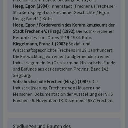
Frechen. (Kommunale Bauaufgaben 8.) o. O.
Heeg, Egon (1984)
Innenstadt (Frechen). (Frechener
Straßen: Spiegel der Frechener Geschichte / Egon
Heeg ; Band 1.) Köln.
Heeg, Egon / Förderverein des Keramikmuseums der
Stadt Frechen e.V. (Hrsg.) (1992)
Die Köln-Frechener
Keramik des Toni Ooms 1919-1934. Köln.
Kiegelmann, Franz J. (2003)
Sozial- und
Wirtschaftsgeschichte Frechens im 19. Jahrhundert.
Die Entwicklung von einer Landgemeinde zu einer
Industriegemeinde. (Ortstermine. Historische Funde
und Befunde aus der deutschen Provinz, Band 14.)
Siegburg.
Volkshochschule Frechen (Hrsg.) (1987)
Die
Industrialisierung Frechens: von Häusern und
Menschen. Dokumentation der Ausstellung der VHS
Frechen - 9. November-13. Dezember 1987. Frechen.
Siedlungen und Bauten des