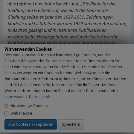
überregional eine hohe Beachtung: „
Die Pläne für die
Siedlung am Freiheitsring wie auch die Häuser der
Siedlung selbst entstanden 1927-1931. Zeichnungen,
Modelle und Lichtbilder wurden 1929 auf einer Ausstellung
in Aachen gezeigt und in mehreren Publikationen
veröffentlicht. Hervorgehoben wird mehrfach das hohe
fachliche Interesse am kommunalen Wohnungsbau in
Wir verwenden Cookies
Frechen wegen seiner architektonisch-städtebaulichen
Dies sind zum einen technisch notwendige Cookies, um die
Qualität und vor allem wegen der durch Rationalisierungen
Funktionsfähigkeit der Seiten sicherzustellen. Diesen können Sie
und Typisierung erreichten ökonomischen Bauweise
“
nicht widersprechen, wenn Sie die Seite nutzen möchten. Darüber
(Buschmann et al. 2020, S. 488). Das Laubenganghaus Typ I
hinaus verwenden wir Cookies für eine Webanalyse, um die
ist das erste seiner Art im Rheinland (Buschmann et al.
Nutzbarkeit unserer Seiten zu optimieren, sofern Sie einverstanden
2020, S. 498).
sind. Mit Anklicken des Buttons erklären Sie Ihr Einverständnis.
Die Bauten und Siedlungen besitzen einen hohen
Weitere Informationen finden Sie auf unserer Datenschutzseite.
Zeugniswert für die Zeit der Industrialisierung, der damit
Impressum
|
Datenschutz
einhergehende Wohnungsnot, sowie die kommunalen
Notwendige Cookies
Maßnahmen zur Wohnraumbeschaffung. Zudem
Webanalyse
repräsentieren sie eindrücklich die Bauformen des Neuen
Bauens unter Einbeziehung lokaler aber überregional
bekannter Besonderheiten wie der Köln-Frechener bzw.