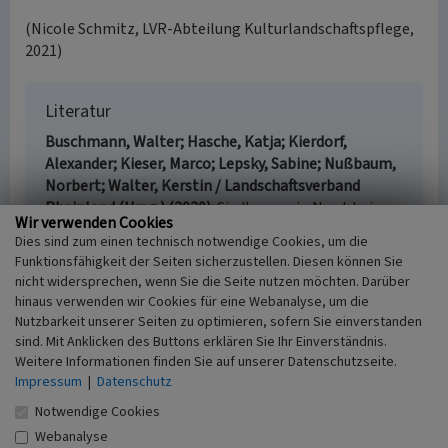
(Nicole Schmitz, LVR-Abteilung Kulturlandschaftspflege,
2021)
Literatur
Buschmann, Walter; Hasche, Katja; Kierdorf,
Alexander; Kieser, Marco; Lepsky, Sabine; Nußbaum,
Norbert; Walter, Kerstin / Landschaftsverband
Rheinland (Hrsg.) (2020)
Siedlungen in Nordrhein-
Wir verwenden Cookies
Westfalen. Rheinschiene. (Die Bau- und
Dies sind zum einen technisch notwendige Cookies, um die
Kunstdenkmäler von Nordrhein-Westfalen. 1.
Funktionsfähigkeit der Seiten sicherzustellen. Diesen können Sie
Rheinland.) Petersberg.
nicht widersprechen, wenn Sie die Seite nutzen möchten. Darüber
Gatzen, Julius (1931)
Vier Jahre Hochbauamt
hinaus verwenden wir Cookies für eine Webanalyse, um die
Frechen. (Kommunale Bauaufgaben 8.) o. O.
Nutzbarkeit unserer Seiten zu optimieren, sofern Sie einverstanden
Volkshochschule Frechen (Hrsg.) (1987)
Die
sind. Mit Anklicken des Buttons erklären Sie Ihr Einverständnis.
Industrialisierung Frechens: von Häusern und
Weitere Informationen finden Sie auf unserer Datenschutzseite.
Impressum
|
Datenschutz
Menschen. Dokumentation der Ausstellung der VHS
Frechen - 9. November-13. Dezember 1987. Frechen.
Notwendige Cookies
Webanalyse