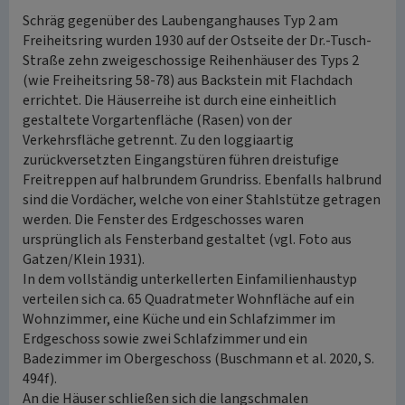
Schräg gegenüber des Laubenganghauses Typ 2 am
Freiheitsring wurden 1930 auf der Ostseite der Dr.-Tusch-
Straße zehn zweigeschossige Reihenhäuser des Typs 2
(wie Freiheitsring 58-78) aus Backstein mit Flachdach
errichtet. Die Häuserreihe ist durch eine einheitlich
gestaltete Vorgartenfläche (Rasen) von der
Verkehrsfläche getrennt. Zu den loggiaartig
zurückversetzten Eingangstüren führen dreistufige
Freitreppen auf halbrundem Grundriss. Ebenfalls halbrund
sind die Vordächer, welche von einer Stahlstütze getragen
werden. Die Fenster des Erdgeschosses waren
ursprünglich als Fensterband gestaltet (vgl. Foto aus
Gatzen/Klein 1931).
In dem vollständig unterkellerten Einfamilienhaustyp
verteilen sich ca. 65 Quadratmeter Wohnfläche auf ein
Wohnzimmer, eine Küche und ein Schlafzimmer im
Erdgeschoss sowie zwei Schlafzimmer und ein
Badezimmer im Obergeschoss (Buschmann et al. 2020, S.
494f).
An die Häuser schließen sich die langschmalen