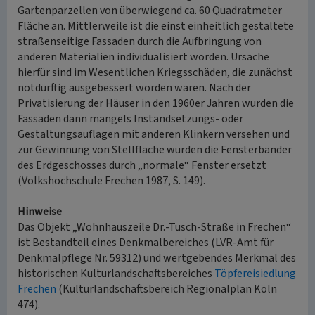
Gartenparzellen von überwiegend ca. 60 Quadratmeter
Fläche an. Mittlerweile ist die einst einheitlich gestaltete
straßenseitige Fassaden durch die Aufbringung von
anderen Materialien individualisiert worden. Ursache
hierfür sind im Wesentlichen Kriegsschäden, die zunächst
notdürftig ausgebessert worden waren. Nach der
Privatisierung der Häuser in den 1960er Jahren wurden die
Fassaden dann mangels Instandsetzungs- oder
Gestaltungsauflagen mit anderen Klinkern versehen und
zur Gewinnung von Stellfläche wurden die Fensterbänder
des Erdgeschosses durch „normale“ Fenster ersetzt
(Volkshochschule Frechen 1987, S. 149).
Hinweise
Das Objekt „Wohnhauszeile Dr.-Tusch-Straße in Frechen“
ist Bestandteil eines Denkmalbereiches (LVR-Amt für
Denkmalpflege Nr. 59312) und wertgebendes Merkmal des
historischen Kulturlandschaftsbereiches
Töpfereisiedlung
Frechen
(Kulturlandschaftsbereich Regionalplan Köln
474).