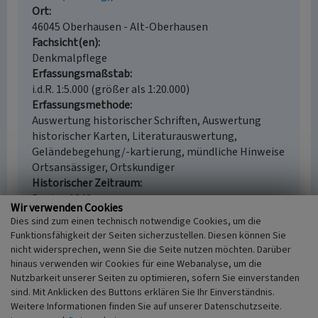
Ort
46045 Oberhausen - Alt-Oberhausen
Fachsicht(en)
Denkmalpflege
Erfassungsmaßstab
i.d.R. 1:5.000 (größer als 1:20.000)
Erfassungsmethode
Auswertung historischer Schriften, Auswertung
historischer Karten, Literaturauswertung,
Geländebegehung/-kartierung, mündliche Hinweise
Ortsansässiger, Ortskundiger
Historischer Zeitraum
Beginn 1843
Wir verwenden Cookies
Dies sind zum einen technisch notwendige Cookies, um die
Funktionsfähigkeit der Seiten sicherzustellen. Diesen können Sie
nicht widersprechen, wenn Sie die Seite nutzen möchten. Darüber
Empfohlene Zitierweise
hinaus verwenden wir Cookies für eine Webanalyse, um die
Nutzbarkeit unserer Seiten zu optimieren, sofern Sie einverstanden
Urheberrechtlicher Hinweis
sind. Mit Anklicken des Buttons erklären Sie Ihr Einverständnis.
Der hier präsentierte Inhalt ist urheberrechtlich
Weitere Informationen finden Sie auf unserer Datenschutzseite.
geschützt. Die angezeigten Medien unterliegen