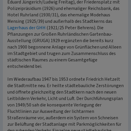
Eduard Jüngerich/Ludwig Freitag), der Friedensplatz mit
Polizeipräsidium (1926) und ehemaliger Reichsbank, das
Hotel Ruhrland (1930/31), das ehemalige Modehaus
Mensing (1925/39) und außerhalb des Stadtkerns das
Lagerhaus der GHH
(1921/25 Peter Behrens). Die
Pflanzungen zur Großen Ruhrländischen Gartenbau-
Ausstellung (GRUGA) 1929 ergänzten die bereits kurz
nach 1900 begonnene Anlage von Grünflächen und Alleen
im Stadtgebiet und trugen zum Zusammenschluss des
städtischen Raumes zu einem Gesamtgefüge
entscheidend bei.
Im Wiederaufbau 1947 bis 1953 ordnete Friedrich Hetzelt
die Stadtmitte neu. Er heilte städtebauliche Zerstörungen
und öffnete gleichzeitig den Stadtkern nach den neuen
Leitbildern Verkehr, Licht und Luft. Der Durchführungsplan
von 1949/50 sah die konsequente Verlegung der
Fluchtlinien zur Ausweitung der lichtarmen
Straßenräume vor, außerdem ein System von Schneisen
zur Belüftung der Stadtanlage mit Parkmöglichkeiten für
den ruhenden Verkehr. Einzelne neue städtebauliche