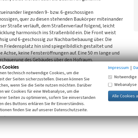
zueinander liegenden 9- bzw. 6-geschossigen
hossigen, quer zu diesen stehenden Baukörper miteinander
er Straße verläuft, dem Straßenverlauf folgend, leicht
cklung harmonisch ins Straßenbild ein. Die Front weist
achsig und 6-geschossig zur Nachbarbebauung über. Die
Friedensplatz hin sind spiegelbildlich gestaltet und
e Achse, keine Fensteröffnungen auf. Eine 50 m lange und
Durchquerung des Gebäudes über den Hofraum.
n Cookies
Impressum
|
Da
inen technisch notwendige Cookies, um die
hauskörpern die Einfahrt zur Tiefgarage für ca. 30
Notwendige 
it der Seiten sicherzustellen. Diesen können Sie
äuschen über ovalem Grundriss eingefasst wird. Hinter dem
Webanalyse
chen, wenn Sie die Seite nutzen möchten. Darüber
ein Innenhof mit der Abfahrt zur Tiefgarage, der nach
n wir Cookies für eine Webanalyse, um die
ndungstrakt. Dieser Gebäuderiegel hatte ursprünglich eine
erer Seiten zu optimieren, sofern Sie einverstanden
ade.
ken des Buttons erklären Sie Ihr Einverständnis.
tionen finden Sie auf unserer Datenschutzseite.
16)