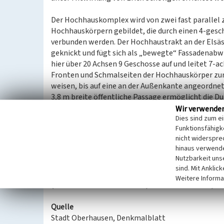
Der Hochhauskomplex wird von zwei fast parallel 
Hochhauskörpern gebildet, die durch einen 4-gesc
verbunden werden. Der Hochhaustrakt an der Elsäss
geknickt und fügt sich als „bewegte“ Fassadenabwi
hier über 20 Achsen 9 Geschosse auf und leitet 7-
Fronten und Schmalseiten der Hochhauskörper zum 
weisen, bis auf eine an der Außenkante angeordnet
3,8 m breite öffentliche Passage ermöglicht die 
Wir verwende
Dies sind zum e
Zum Friedensplatz hin ist mittig zwischen den Hoch
Funktionsfähigke
Kraftwagen angeordnet, die beidseitig von Kioskh
nicht widerspre
verbindenden Flachdach der ovalen Pavillons liegt 
hinaus verwende
Süden begrenzt ist durch den 4-geschossigen Verbi
Nutzbarkeit uns
Glasfassade anstelle der heutigen hellen Putzfass
sind. Mit Anklic
Weitere Informa
(Martin Schmidt-Waldbauer, Stadt Oberhausen, 20
Quelle
Stadt Oberhausen, Denkmalblatt