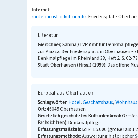
Internet
route-industriekultur.ruhr
: Friedensplatz Oberhaus
Literatur
Gierschner, Sabina / LVR Amt für Denkmalpflege
zur Piazza. Der Friedensplatz in Oberhausen – s
Denkmalpflege im Rheinland 33, Heft 2, S. 62-73.
Stadt Oberhausen (Hrsg.) (1999)
Das offene Mu
Europahaus Oberhausen
Schlagwörter
Hotel
Geschäftshaus
Wohnhaus
Ort
46045 Oberhausen
Gesetzlich geschütztes Kulturdenkmal
Ortsfe
Fachsicht(en)
Denkmalpflege
Erfassungsmaßstab
i.d.R. 1:5.000 (größer als 1:
Erfassungsmethode
Auswertung historischer S