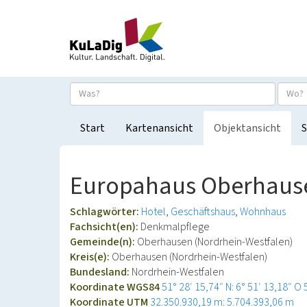
Start
Kartenansicht
Objektansicht
S
Europahaus Oberhaus
Schlagwörter:
Hotel
Geschäftshaus
Wohnhaus
Fachsicht(en):
Denkmalpflege
Gemeinde(n):
Oberhausen (Nordrhein-Westfalen)
Kreis(e):
Oberhausen (Nordrhein-Westfalen)
Bundesland:
Nordrhein-Westfalen
Koordinate WGS84
51° 28′ 15,74″ N: 6° 51′ 13,18″ O
Koordinate UTM
32.350.930,19 m: 5.704.393,06 m