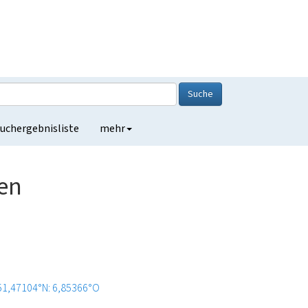
Suche
uchergebnisliste
mehr
en
51,47104°N: 6,85366°O