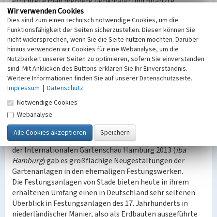
errichtete man mehrere Denkmäler und pflanzte
Wir verwenden Cookies
zahlreiche ortsfremde Bäume an. Am Rand der Bastion
Dies sind zum einen technisch notwendige Cookies, um die
entstand 1904 das Heimatmuseum der Stadt.
Funktionsfähigkeit der Seiten sicherzustellen. Diesen können Sie
Auf der Georgsbastion richtete man eine Schule ein,
nicht widersprechen, wenn Sie die Seite nutzen möchten. Darüber
später kam der Zoll hinzu. Auf der Wrangelsbastion
hinaus verwenden wir Cookies für eine Webanalyse, um die
entstand in den 1930er Jahren die Jugendherberge, die bis
Nutzbarkeit unserer Seiten zu optimieren, sofern Sie einverstanden
heute besteht. Im Bereich des Salztores und der
sind. Mit Anklicken des Buttons erklären Sie Ihr Einverständnis.
Burgbastion
entstand bis 1881 der neue Hafen. Der
Weitere Informationen finden Sie auf unserer Datenschutzseite.
Holzhafen entstand ebenfalls in dieser Zeit im Bereich des
Impressum
|
Datenschutz
Kohlpottravelins
und der
Kohlpottbastion
. Der Adolf-
Notwendige Cookies
Ravelin diente als Spielstätte für Festspiele und
Webanalyse
Versammlungsraum.
In der Zeit nach dem Zweiten Weltkrieg wurden die
Grünanlagen weiter ausgebaut. Im Zusammenhang mit
der Internationalen Gartenschau Hamburg 2013 (
iba
Hamburg
) gab es großflächige Neugestaltungen der
Gartenanlagen in den ehemaligen Festungswerken.
Die Festungsanlagen von Stade bieten heute in ihrem
erhaltenen Umfang einen in Deutschland sehr seltenen
Überblick in Festungsanlagen des 17. Jahrhunderts in
niederländischer Manier, also als Erdbauten ausgeführte