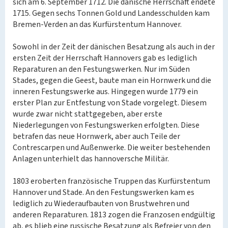
sich am 6. September 1712. Die dänische Herrschaft endete
1715. Gegen sechs Tonnen Gold und Landesschulden kam
Bremen-Verden an das Kurfürstentum Hannover.
Sowohl in der Zeit der dänischen Besatzung als auch in der
ersten Zeit der Herrschaft Hannovers gab es lediglich
Reparaturen an den Festungswerken. Nur im Süden
Stades, gegen die Geest, baute man ein Hornwerk und die
inneren Festungswerke aus. Hingegen wurde 1779 ein
erster Plan zur Entfestung von Stade vorgelegt. Diesem
wurde zwar nicht stattgegeben, aber erste
Niederlegungen von Festungswerken erfolgten. Diese
betrafen das neue Hornwerk, aber auch Teile der
Contrescarpen und Außenwerke. Die weiter bestehenden
Anlagen unterhielt das hannoversche Militär.
1803 eroberten französische Truppen das Kurfürstentum
Hannover und Stade. An den Festungswerken kam es
lediglich zu Wiederaufbauten von Brustwehren und
anderen Reparaturen. 1813 zogen die Franzosen endgültig
ab, es blieb eine russische Besatzung als Befreier von den