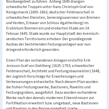
Nordseegebiet zu führen . Anfang 1645 drangen
schwedische Truppen unter Hans Christoph Graf von
Königsmarck (1605-1663, deutscher Feldmarschall in
schwedischen Diensten, Generalgouverneur von Bremen
und Verden, Erbauer von Schloss Agathenburg) im
Erzbistum Bremen ein und eroberten Stade am 14.
Februar 1645. Stade wurde zur Hauptstadt des bremisch-
verdischen Territoriums erhoben. Der grundlegende
Ausbau der bestehenden Festungsanlagen war nun
dringend erforderlich geworden.
Einen Plan der vorhandenen Anlagen erstellte Erik
Jonsson Graf von Dahlberg (1625-1703; schwedischer
Feldmarschall, Architekt und Festungsbaumeister) 1648,
der zugleich Vorschläge für Erweiterungen und
Verbesserungen entwickelte. Nach diesem Plan wurden
die frühen Festungswerke, Bastionen, Ravelins und
Festungsgräben, ausgeführt. Dazu wurden vorhandene
Werke nach den damals modernen Erkenntnissen zur
Fortifikation erweitert bzw. umgebaut, neue Bastionen
und Ravelins in den Bering eingefügt (siehe