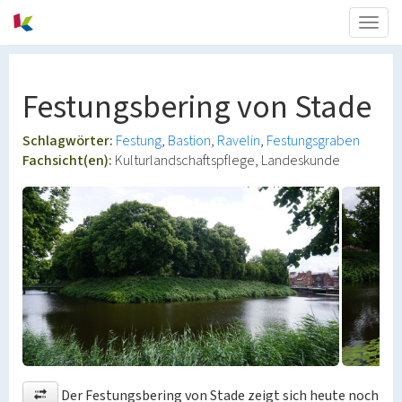
Togg
navig
Festungsbering von Stade
Schlagwörter:
Festung
Bastion
Ravelin
Festungsgraben
Fachsicht(en):
Kulturlandschaftspflege, Landeskunde
Der Festungsbering von Stade zeigt sich heute noch