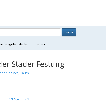
Suche
uchergebnisliste
mehr
er Stader Festung
innerungsort
Baum
3,6005°N: 9,47192°O