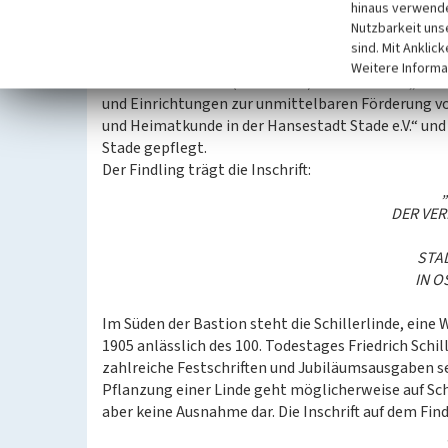
hinaus verwende
Nutzbarkeit uns
Die lebensgroße Elchskulptur, gestiftet 1987, vers
sind. Mit Anklic
dem polnischen Goldap (Masuren; der Elch ist das
Weitere Informa
Hans Joachim Ihle (1919-1997) und wird vom „Vere
und Einrichtungen zur unmittelbaren Förderung vo
und Heimatkunde in der Hansestadt Stade e.V.“ u
Stade gepflegt.
Der Findling trägt die Inschrift:
DER VE
STA
IN O
Im Süden der Bastion steht die Schillerlinde, eine 
1905 anlässlich des 100. Todestages Friedrich Schil
zahlreiche Festschriften und Jubiläumsausgaben s
Pflanzung einer Linde geht möglicherweise auf Sch
aber keine Ausnahme dar. Die Inschrift auf dem Find