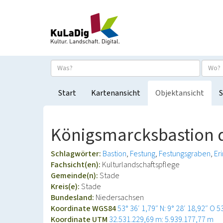
Start
Kartenansicht
Objektansicht
S
Königsmarcksbastion d
Schlagwörter:
Bastion
Festung
Festungsgraben
Er
Fachsicht(en):
Kulturlandschaftspflege
Gemeinde(n):
Stade
Kreis(e):
Stade
Bundesland:
Niedersachsen
Koordinate WGS84
53° 36′ 1,79″ N: 9° 28′ 18,92″ O
5
Koordinate UTM
32.531.229,69 m: 5.939.177,77 m