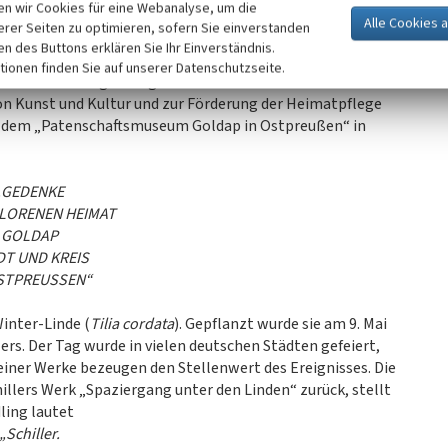
n wir Cookies für eine Webanalyse, um die
erer Seiten zu optimieren, sofern Sie einverstanden
innbildlicht die Städtepartnerschaft zwischen Stade und
ken des Buttons erklären Sie Ihr Einverständnis.
 Wappentier der Stadt). Die Bronzeskulptur stammt von
tionen finden Sie auf unserer Datenschutzseite.
in zur Erhaltung stadtgeschichtlich bedeutsamer Gebäude
n Kunst und Kultur und zur Förderung der Heimatpflege
nd dem „Patenschaftsmuseum Goldap in Ostpreußen“ in
„GEDENKE
RLORENEN HEIMAT
GOLDAP
DT UND KREIS
STPREUSSEN“
Winter-Linde (
Tilia cordata
). Gepflanzt wurde sie am 9. Mai
lers. Der Tag wurde in vielen deutschen Städten gefeiert,
einer Werke bezeugen den Stellenwert des Ereignisses. Die
illers Werk „Spaziergang unter den Linden“ zurück, stellt
ling lautet
„Schiller.