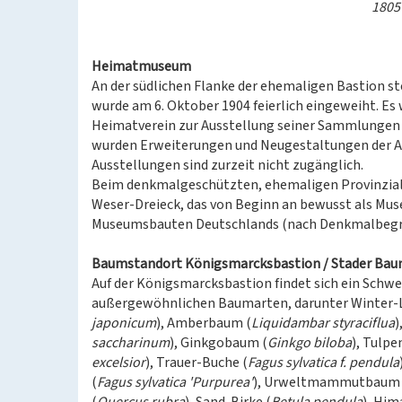
1805 
Heimatmuseum
An der südlichen Flanke der ehemaligen Bastion 
wurde am 6. Oktober 1904 feierlich eingeweiht. E
Heimatverein zur Ausstellung seiner Sammlungen 
wurden Erweiterungen und Neugestaltungen der 
Ausstellungen sind zurzeit nicht zugänglich.
Beim denkmalgeschützten, ehemaligen Provinzial
Weser-Dreieck, das von Beginn an bewusst als Mus
Museumsbauten Deutschlands (nach Denkmalbegr
Baumstandort Königsmarcksbastion / Stader Ba
Auf der Königsmarcksbastion findet sich ein Schw
außergewöhnlichen Baumarten, darunter Winter-L
japonicum
), Amberbaum (
Liquidambar styraciflua
)
saccharinum
), Ginkgobaum (
Ginkgo biloba
), Tulp
excelsior
), Trauer-Buche (
Fagus sylvatica f. pendula
(
Fagus sylvatica 'Purpurea'
), Urweltmammutbaum 