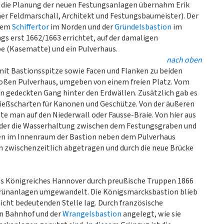
d die Planung der neuen Festungsanlagen übernahm Erik
er Feldmarschall, Architekt und Festungsbaumeister). Der
 dem
Schiffertor
im Norden und der
Gründelsbastion
im
gs erst 1662/1663 errichtet, auf der damaligen
be (Kasematte) und ein Pulverhaus.
nach oben
mit Bastionsspitze sowie Facen und Flanken zu beiden
roßen Pulverhaus, umgeben von einem freien Platz. Vom
 gedeckten Gang hinter den Erdwällen. Zusätzlich gab es
ießscharten für Kanonen und Geschütze. Von der äußeren
e man auf den Niederwall oder Fausse-Braie. Von hier aus
 der die Wasserhaltung zwischen dem Festungsgraben und
ren im Innenraum der Bastion neben dem Pulverhaus
 zwischenzeitlich abgetragen und durch die neue Brücke
es Königreiches Hannover durch preußische Truppen 1866
Grünanlagen umgewandelt. Die Königsmarcksbastion blieb
 nicht bedeutenden Stelle lag. Durch französische
n Bahnhof und der
Wrangelsbastion
angelegt, wie sie