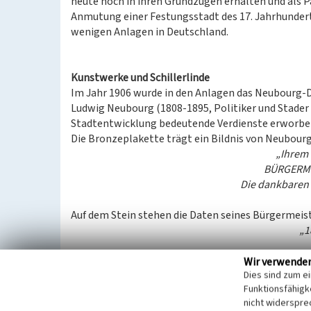
heute noch in ihren Grundzügen erhalten und als P
Anmutung einer Festungsstadt des 17. Jahrhunderts
wenigen Anlagen in Deutschland.
Kunstwerke und Schillerlinde
Im Jahr 1906 wurde in den Anlagen das Neubourg-D
Ludwig Neubourg (1808-1895, Politiker und Stader
Stadtentwicklung bedeutende Verdienste erworben 
Die Bronzeplakette trägt ein Bildnis von Neubourg 
„Ihrem 
BÜRGERM
Die dankbaren 
Auf dem Stein stehen die Daten seines Bürgermeis
„1
An der Nordseite der Bastion steht ein kleiner Elef
Wir verwende
Dies sind zum e
(geboren 1971), das im Zuge des Skulpturenprojekt
Funktionsfähigke
trägt den Namen
„Je ne suis pas une pipe“
(Ich bin
nicht widerspre
Elchskulptur; der Name bezieht sich auf das Werk „