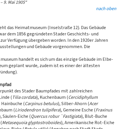
– 9. Mai 1905“
nach oben
steht das Heimatmuseum (Inselstraße 12). Das Gebäude
s war dem 1856 gegründeten Stader Geschichts- und
zur Verfügung übergeben worden. In den 1920er Jahren
Ausstellungen und Gebäude vorgenommen. Die
museum handelt es sich um das einzige Gebäude im Elbe-
eum geplant wurde, zudem ist es einer der ältesten
ündung).
umpfad
erpunkt des Stader Baumpfades mit zahlreichen
inde (
Tilia cordata
), Kuchenbaum (
Cercidiphyllum
, Hainbuche (
Carpinus betulus
), Silber-Ahorn (
Acer
enbaum (
Liriodendron tulipifera
), Gemeine Esche (
Fraxinus
), Säulen-Eiche (
Quercus robur `Fastigiata
), Blut-Buche
(
Metasequoia glyptostroboides
), Amerikanische Rot-Eiche