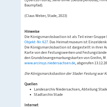
(
Quercus rubra
), Sand-Birke (
Betula pendula
), Him
Baumpfad).
(Claus Weber, Stade, 2023)
Hinweise
Die Königsmarcksbastion ist als Teil einer Gruppe
Objekt-Nr. 627
. Das Heimatmuseum ist Einzeldenk
Die Königsmarcksbastion ist dargestellt in ihrer 
Karte von den Festungswerken und Festungsländer
den Grundsteuergemarkungskarten von Greihn, M 1:
www.arcinsys.niedersachsen.de
, abgerufen 13.12.20
Die Königsmarcksbastion der Stader Festung war K
Quellen
Landesarchiv Niedersachsen, Abteilung Stad
Stadtarchiv Stade
Internet