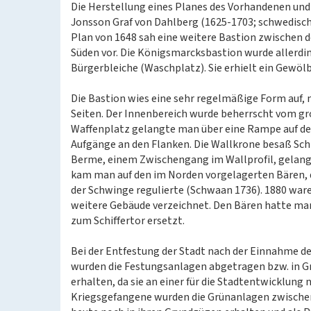
Die Herstellung eines Planes des Vorhandenen un
Jonsson Graf von Dahlberg (1625-1703; schwedisch
Plan von 1648 sah eine weitere Bastion zwischen
Süden vor. Die Königsmarcksbastion wurde allerdin
Bürgerbleiche (Waschplatz). Sie erhielt ein Gewöl
Die Bastion wies eine sehr regelmäßige Form auf, 
Seiten. Der Innenbereich wurde beherrscht vom g
Waffenplatz gelangte man über eine Rampe auf den
Aufgänge an den Flanken. Die Wallkrone besaß Sch
Berme, einem Zwischengang im Wallprofil, gelangt
kam man auf den im Norden vorgelagerten Bären,
der Schwinge regulierte (Schwaan 1736). 1880 wa
weitere Gebäude verzeichnet. Den Bären hatte man
zum Schiffertor ersetzt.
Bei der Entfestung der Stadt nach der Einnahme d
wurden die Festungsanlagen abgetragen bzw. in 
erhalten, da sie an einer für die Stadtentwicklung
Kriegsgefangene wurden die Grünanlagen zwische