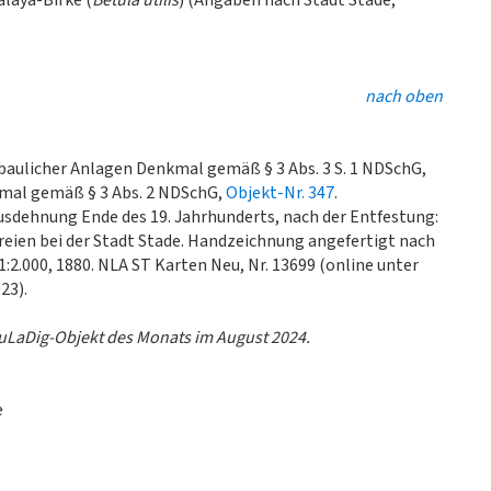
alaya-Birke (
Betula utilis
) (Angaben nach Stadt Stade,
nach oben
 baulicher Anlagen Denkmal gemäß § 3 Abs. 3 S. 1 NDSchG,
mal gemäß § 3 Abs. 2 NDSchG,
Objekt-Nr. 347
.
Ausdehnung Ende des 19. Jahrhunderts, nach der Entfestung:
eien bei der Stadt Stade. Handzeichnung angefertigt nach
2.000, 1880. NLA ST Karten Neu, Nr. 13699 (online unter
23).
uLaDig-Objekt des Monats im August 2024.
e