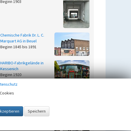
Beginn 1903
Chemische Fabrik Dr. L. C.
Marquart AG in Beuel
Beginn 1845 bis 1891
HARIBO-Fabrikgelände in
Kessenich
Beginn 1920
tenschutz
Imperia Fahrzeugwerk mbH
Cookies
in Bad Godesberg
Beginn 1926, Ende 1936
Kaffeerösterei und
Handelsunternehmen "A.
Zuntz sel. Wwe." in der