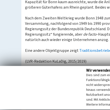
Kapazität für Bonn kaum ausreichte, wurde die An
größeren Güterhafens am Rhein geplant. Beides w
Nach dem Zweiten Weltkrieg wurde Bonn 1948 zu
Versammlung, nachfolgend von 1949 bis 1990 prov
Regierungssitz der Bundesrepublik Deutschland. Die 
Regierungssitz“ fungierende, aber
de facto
-Haupts
natürlich auch wieder einige Unternehmen anzog.
Eine andere Objektgruppe zeigt
Traditionsbetrieb
(LVR-Redaktion KuLaDig, 2015/2019)
Wir verwende
Dies sind zum e
Literatur
Funktionsfähigke
Ennen, Edith; Höroldt, Dietrich (1985)
Vom Röme
nicht widerspre
Stadt Bonn. (Kleine Geschichte der Stadt Bonn.)
hinaus verwende
Flink, Klaus (1978)
Bonn. (Rheinischer Städteatla
Nutzbarkeit uns
sind. Mit Anklic
Auflage.) Köln.
Weitere Informa