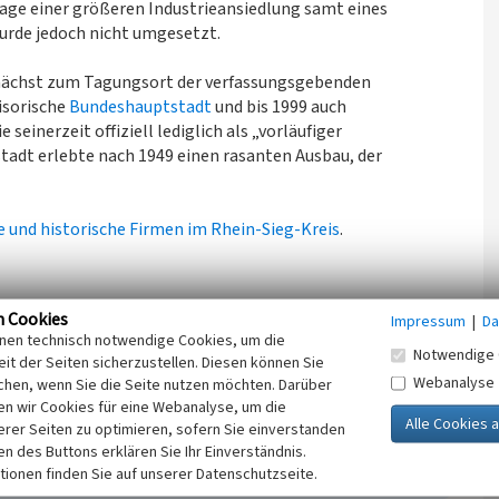
lage einer größeren Industrieansiedlung samt eines
urde jedoch nicht umgesetzt.
nächst zum Tagungsort der verfassungsgebenden
isorische
Bundeshauptstadt
und bis 1999 auch
seinerzeit offiziell lediglich als „vorläufiger
tadt erlebte nach 1949 einen rasanten Ausbau, der
e und historische Firmen im Rhein-Sieg-Kreis
.
n Cookies
Impressum
|
Da
inen technisch notwendige Cookies, um die
Notwendige 
it der Seiten sicherzustellen. Diesen können Sie
rkastell zur Bundeshauptstadt. Kleine Geschichte der
Webanalyse
chen, wenn Sie die Seite nutzen möchten. Darüber
 Bonn (4. Auflage).
n wir Cookies für eine Webanalyse, um die
s, Lieferung I, Nr. 6, 2. verbesserte und ergänzte
erer Seiten zu optimieren, sofern Sie einverstanden
ken des Buttons erklären Sie Ihr Einverständnis.
tionen finden Sie auf unserer Datenschutzseite.