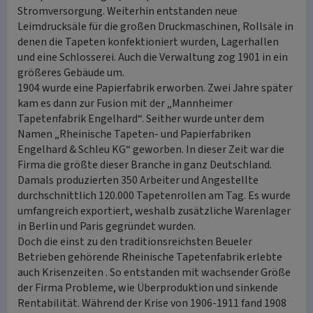
Stromversorgung. Weiterhin entstanden neue
Leimdrucksäle für die großen Druckmaschinen, Rollsäle in
denen die Tapeten konfektioniert wurden, Lagerhallen
und eine Schlosserei. Auch die Verwaltung zog 1901 in ein
größeres Gebäude um.
1904 wurde eine Papierfabrik erworben. Zwei Jahre später
kam es dann zur Fusion mit der „Mannheimer
Tapetenfabrik Engelhard“. Seither wurde unter dem
Namen „Rheinische Tapeten- und Papierfabriken
Engelhard & Schleu KG“ geworben. In dieser Zeit war die
Firma die größte dieser Branche in ganz Deutschland.
Damals produzierten 350 Arbeiter und Angestellte
durchschnittlich 120.000 Tapetenrollen am Tag. Es wurde
umfangreich exportiert, weshalb zusätzliche Warenlager
in Berlin und Paris gegründet wurden.
Doch die einst zu den traditionsreichsten Beueler
Betrieben gehörende Rheinische Tapetenfabrik erlebte
auch Krisenzeiten . So entstanden mit wachsender Größe
der Firma Probleme, wie Überproduktion und sinkende
Rentabilität. Während der Krise von 1906-1911 fand 1908