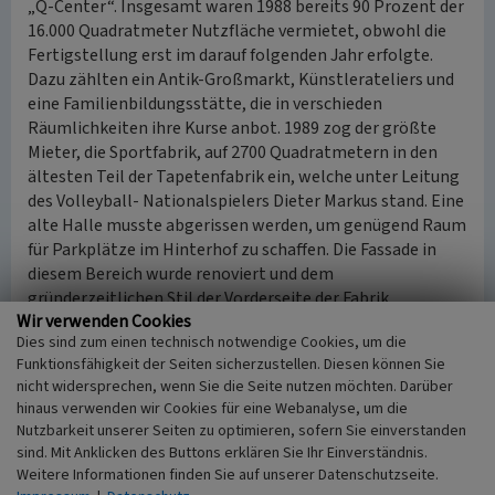
„Q-Center“. Insgesamt waren 1988 bereits 90 Prozent der
16.000 Quadratmeter Nutzfläche vermietet, obwohl die
Fertigstellung erst im darauf folgenden Jahr erfolgte.
Dazu zählten ein Antik-Großmarkt, Künstlerateliers und
eine Familienbildungsstätte, die in verschieden
Räumlichkeiten ihre Kurse anbot. 1989 zog der größte
Mieter, die Sportfabrik, auf 2700 Quadratmetern in den
ältesten Teil der Tapetenfabrik ein, welche unter Leitung
des Volleyball- Nationalspielers Dieter Markus stand. Eine
alte Halle musste abgerissen werden, um genügend Raum
für Parkplätze im Hinterhof zu schaffen. Die Fassade in
diesem Bereich wurde renoviert und dem
gründerzeitlichen Stil der Vorderseite der Fabrik
Wir verwenden Cookies
angepasst. Der Besitzer der Tapetenfabrik stellt einen
Dies sind zum einen technisch notwendige Cookies, um die
Raum, der für Veranstaltungen, Auktionen oder
Funktionsfähigkeit der Seiten sicherzustellen. Diesen können Sie
Ausstellungen gemietet werden kann, zur Verfügung. Die
nicht widersprechen, wenn Sie die Seite nutzen möchten. Darüber
Bonner Oper hatte 1992 in der Tapetenfabrik eine neue
hinaus verwenden wir Cookies für eine Webanalyse, um die
Spielstätte gesehen.
Nutzbarkeit unserer Seiten zu optimieren, sofern Sie einverstanden
nach oben
sind. Mit Anklicken des Buttons erklären Sie Ihr Einverständnis.
Weitere Informationen finden Sie auf unserer Datenschutzseite.
Heutige Nutzung