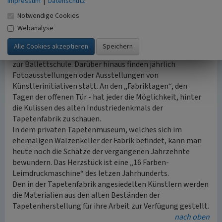
Impressum
|
Datenschutz
Heute findet man in der Tapetenfabrik zahlreiche
Notwendige Cookies
Kursangebote, Gewerbebetriebe und Angebote aus dem
Webanalyse
Bereich der Kultur. Dabei reichen die vielfältigen
Wahlmöglichkeiten von Fotografie, Yoga, Geigenbau,
Restauration, Kampfsport über Grafik und Design bis hin
zur Ballettschule. Darüber hinaus finden jährlich
Fotoausstellungen oder Ausstellungen von
Künstlerinitiativen statt. An den „Fabriktagen“, den
Tagen der offenen Tür - hat jeder die Möglichkeit, hinter
die Kulissen des alten Industriedenkmals der
Tapetenfabrik zu schauen.
In dem privaten Tapetenmuseum, welches sich im
ehemaligen Walzenkeller der Fabrik befindet, kann man
heute noch die Schätze der vergangenen Jahrzehnte
bewundern. Das Herzstück ist eine „16 Farben-
Leimdruckmaschine“ des letzen Jahrhunderts.
Den in der Tapetenfabrik angesiedelten Künstlern werden
die Materialien aus den alten Beständen der
Tapetenherstellung für ihre Arbeit zur Verfügung gestellt.
nach oben