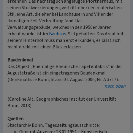
erkennen: Das nachträglich angefügte Pförtnerhaus, mit
seinen Stuckverzierungen, vertritt eher den malerischen
Stil, eine Art, die eher bei Landhäusern und Villen der
damaligen Zeit Verbreitung fand. Das
Verwaltungsgebäude, welches in den 1950er Jahren
erbaut wurde, ist im
Bauhaus
-Stil gehalten. Das Areal mit
seinem Hinterhof muss man erst erkunden, es lässt sich
nicht direkt mit einen Blick erfassen.
Baudenkmal
Das Objekt „Ehemalige Rheinische Tapetenfabrik“ in der
Auguststraße ist ein eingetragenes Baudenkmal
(Denkmalliste Bonn, Stand 01. August 2006, Nr. A 3717).
nach oben
(Caroline Alt, Geographisches Institut der Universität
Bonn, 2013)
Quellen
Stadtarchiv Bonn, Tageszeitungsausschnitte:
General-Anzeiger 28.02.1951, „Künstlerisch-