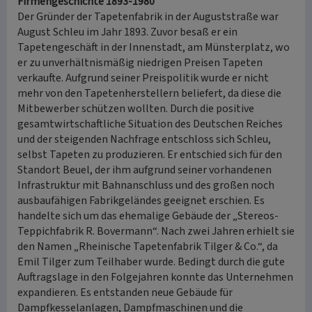
Firmengeschichte 1893-1980
Der Gründer der Tapetenfabrik in der Auguststraße war
August Schleu im Jahr 1893. Zuvor besaß er ein
Tapetengeschäft in der Innenstadt, am Münsterplatz, wo
er zu unverhältnismäßig niedrigen Preisen Tapeten
verkaufte. Aufgrund seiner Preispolitik wurde er nicht
mehr von den Tapetenherstellern beliefert, da diese die
Mitbewerber schützen wollten. Durch die positive
gesamtwirtschaftliche Situation des Deutschen Reiches
und der steigenden Nachfrage entschloss sich Schleu,
selbst Tapeten zu produzieren. Er entschied sich für den
Standort Beuel, der ihm aufgrund seiner vorhandenen
Infrastruktur mit Bahnanschluss und des großen noch
ausbaufähigen Fabrikgeländes geeignet erschien. Es
handelte sich um das ehemalige Gebäude der „
Stereos-
Teppichfabrik R. Bovermann“
. Nach zwei Jahren erhielt sie
den Namen „Rheinische Tapetenfabrik Tilger & Co.“, da
Emil Tilger zum Teilhaber wurde. Bedingt durch die gute
Auftragslage in den Folgejahren konnte das Unternehmen
expandieren. Es entstanden neue Gebäude für
Dampfkesselanlagen, Dampfmaschinen und die