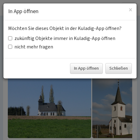
Togg
×
In App öffnen
navig
Möchten Sie dieses Objekt in der Kuladig-App öffnen?
Lindlarer Kapellenkranz
zukünftig Objekte immer in Kuladig-App öffnen
nicht mehr fragen
Schlagwörter:
Kapelle (Bauwerk)
Kirchengebäude
Baudenkmal
Fachsicht(en):
Kulturlandschaftspflege, Denkmalpflege,
Landeskunde
In App öffnen
Schließen