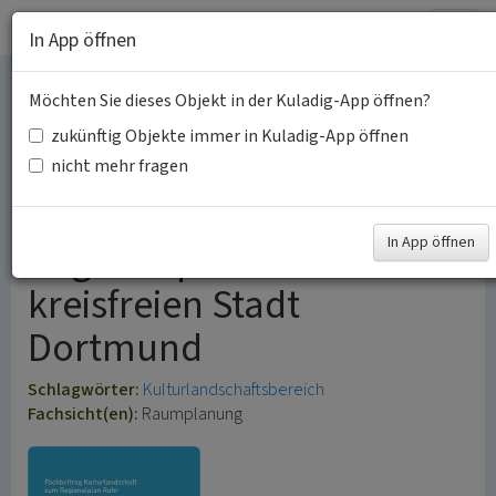
Togg
In App öffnen
navig
Möchten Sie dieses Objekt in der Kuladig-App öffnen?
Kulturlandschaftsbereiche
zukünftig Objekte immer in Kuladig-App öffnen
(KLBs) im
nicht mehr fragen
Geltungsbereich des
In App öffnen
Regionalplans Ruhr in der
kreisfreien Stadt
Dortmund
Schlagwörter:
Kulturlandschaftsbereich
Fachsicht(en):
Raumplanung