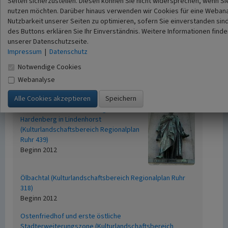
Seiten sicherzustellen. Diesen können Sie nicht widersprechen, wenn Si
Regionalplan Ruhr 213)
nutzen möchten. Darüber hinaus verwenden wir Cookies für eine Webana
Beginn 2012
Nutzbarkeit unserer Seiten zu optimieren, sofern Sie einverstanden sind
des Buttons erklären Sie Ihr Einverständnis. Weitere Informationen finde
Lippolthausen / Gahmen (Kulturlandschaftsbereich
unserer Datenschutzseite.
Regionalplan Ruhr 506)
Impressum
|
Datenschutz
Beginn 2012
Notwendige Cookies
Lutherkirche in Hörde (Kulturlandschaftsbereich
Webanalyse
Regionalplan Ruhr 476)
Beginn 2012
Minister Stein, Schachtanlage Fürst
Hardenberg in Lindenhorst
(Kulturlandschaftsbereich Regionalplan
Ruhr 439)
Beginn 2012
Ölbachtal (Kulturlandschaftsbereich Regionalplan Ruhr
318)
Beginn 2012
Ostenfriedhof und erste östliche
Stadterweiterungszone (Kulturlandschaftsbereich