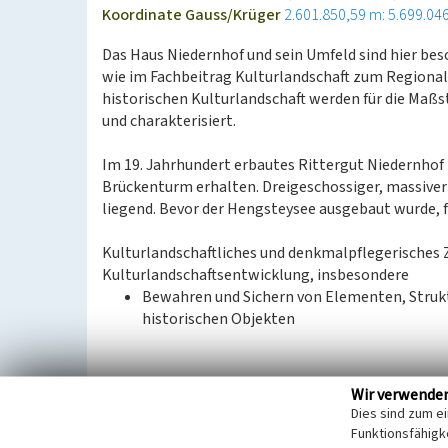
Koordinate Gauss/Krüger
2.601.850,59 m: 5.699.04
Das Haus Niedernhof und sein Umfeld sind hier be
wie im Fachbeitrag Kulturlandschaft zum Region
historischen Kulturlandschaft werden für die Ma
und charakterisiert.
Im 19. Jahrhundert erbautes Rittergut Niedernhof (
Brückenturm erhalten. Dreigeschossiger, massiver 
liegend. Bevor der Hengsteysee ausgebaut wurde, f
Kulturlandschaftliches und denkmalpflegerisches 
Kulturlandschaftsentwicklung, insbesondere
Bewahren und Sichern von Elementen, Struk
historischen Objekten
Aus: Landschaftsverband Rheinland / Landschaftsv
Wir verwende
Regionalplan Ruhr, 2014
Dies sind zum e
Funktionsfähigke