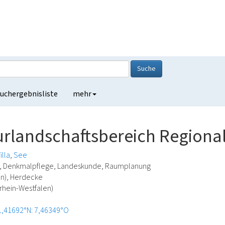
Suche
uchergebnisliste
mehr
urlandschaftsbereich Regiona
illa
See
ie, Denkmalpflege, Landeskunde, Raumplanung
n), Herdecke
rhein-Westfalen)
1,41692°N: 7,46349°O