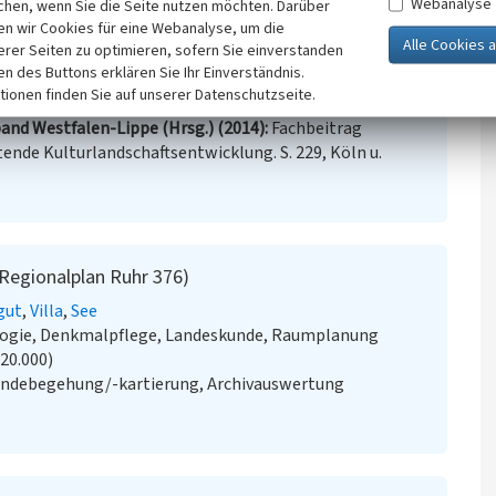
Webanalyse
chen, wenn Sie die Seite nutzen möchten. Darüber
uhr
(Abgerufen: 04.04.2016)
n wir Cookies für eine Webanalyse, um die
erer Seiten zu optimieren, sofern Sie einverstanden
ken des Buttons erklären Sie Ihr Einverständnis.
tionen finden Sie auf unserer Datenschutzseite.
and Westfalen-Lippe (Hrsg.) (2014)
Fachbeitrag
ende Kulturlandschaftsentwicklung. S. 229, Köln u.
 Regionalplan Ruhr 376)
gut
Villa
See
ologie, Denkmalpflege, Landeskunde, Raumplanung
:20.000)
ändebegehung/-kartierung, Archivauswertung