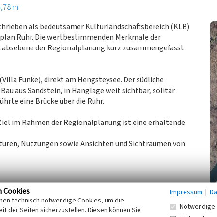
6,78 m
schrieben als bedeutsamer Kulturlandschaftsbereich (KLB)
alplan Ruhr. Die wertbestimmenden Merkmale der
ßstabsebene der Regionalplanung kurz zusammengefasst
Villa Funke), direkt am Hengsteysee. Der südliche
Bau aus Sandstein, in Hanglage weit sichtbar, solitär
ührte eine Brücke über die Ruhr.
Ziel im Rahmen der Regionalplanung ist eine erhaltende
turen, Nutzungen sowie Ansichten und Sichträumen von
erband Westfalen-Lippe, Fachbeitrag Kulturlandschaft zum
n Cookies
Impressum
|
Da
inen technisch notwendige Cookies, um die
Notwendige 
it der Seiten sicherzustellen. Diesen können Sie