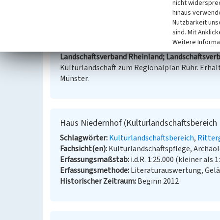
Internet
nicht widerspre
Fachbeitrag Kulturlandschaft zum Regionalplan R
hinaus verwende
Nutzbarkeit uns
sind. Mit Anklic
Literatur
Weitere Informa
Landschaftsverband Rheinland; Landschaftsverb
Kulturlandschaft zum Regionalplan Ruhr. Erhalt
Münster.
Haus Niedernhof (Kulturlandschaftsbereich
Schlagwörter
Kulturlandschaftsbereich
Ritter
Fachsicht(en)
Kulturlandschaftspflege, Archä
Erfassungsmaßstab
i.d.R. 1:25.000 (kleiner als 1
Erfassungsmethode
Literaturauswertung, Gel
Historischer Zeitraum
Beginn 2012