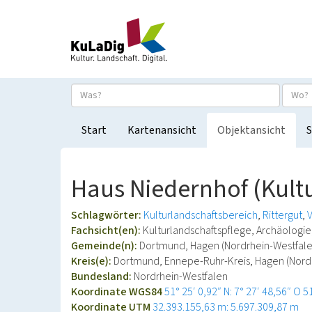
Start
Kartenansicht
Objektansicht
S
Haus Niedernhof (Kult
Schlagwörter:
Kulturlandschaftsbereich
Rittergut
V
Fachsicht(en):
Kulturlandschaftspflege, Archäolog
Gemeinde(n):
Dortmund, Hagen (Nordrhein-Westfale
Kreis(e):
Dortmund, Ennepe-Ruhr-Kreis, Hagen (Nord
Bundesland:
Nordrhein-Westfalen
Koordinate WGS84
51° 25′ 0,92″ N: 7° 27′ 48,56″ O
5
Koordinate UTM
32.393.155,63 m: 5.697.309,87 m