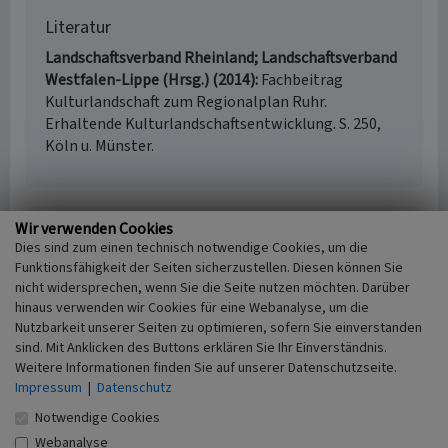
Literatur
Landschaftsverband Rheinland; Landschaftsverband
Westfalen-Lippe (Hrsg.) (2014)
Fachbeitrag
Kulturlandschaft zum Regionalplan Ruhr.
Erhaltende Kulturlandschaftsentwicklung. S. 250,
Köln u. Münster.
Wir verwenden Cookies
Zeche Minister Stein mit Kolonie Eving in Eving
Dies sind zum einen technisch notwendige Cookies, um die
(Kulturlandschaftsbereich Regionalplan Ruhr
Funktionsfähigkeit der Seiten sicherzustellen. Diesen können Sie
440)
nicht widersprechen, wenn Sie die Seite nutzen möchten. Darüber
Schlagwörter
hinaus verwenden wir Cookies für eine Webanalyse, um die
Kulturlandschaftsbereich
Bergwerk
Nutzbarkeit unserer Seiten zu optimieren, sofern Sie einverstanden
sind. Mit Anklicken des Buttons erklären Sie Ihr Einverständnis.
Arbeitersiedlung
Weitere Informationen finden Sie auf unserer Datenschutzseite.
Fachsicht(en)
Impressum
|
Datenschutz
Kulturlandschaftspflege, Archäologie,
Denkmalpflege, Landeskunde, Raumplanung
Notwendige Cookies
Erfassungsmaßstab
Webanalyse