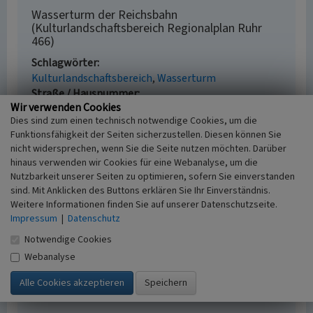
Wasserturm der Reichsbahn
(Kulturlandschaftsbereich Regionalplan Ruhr
466)
Schlagwörter
Kulturlandschaftsbereich
Wasserturm
Straße / Hausnummer
Wir verwenden Cookies
Am Wasserturm
Dies sind zum einen technisch notwendige Cookies, um die
Ort
Funktionsfähigkeit der Seiten sicherzustellen. Diesen können Sie
44135 Dortmund
nicht widersprechen, wenn Sie die Seite nutzen möchten. Darüber
Fachsicht(en)
hinaus verwenden wir Cookies für eine Webanalyse, um die
Kulturlandschaftspflege, Archäologie,
Nutzbarkeit unserer Seiten zu optimieren, sofern Sie einverstanden
Denkmalpflege, Landeskunde, Raumplanung
sind. Mit Anklicken des Buttons erklären Sie Ihr Einverständnis.
Erfassungsmaßstab
Weitere Informationen finden Sie auf unserer Datenschutzseite.
i.d.R. 1:25.000 (kleiner als 1:20.000)
Impressum
|
Datenschutz
Erfassungsmethode
Notwendige Cookies
Geländebegehung/-kartierung, Archivauswertung,
Webanalyse
Literaturauswertung
Historischer Zeitraum
Beginn 2012