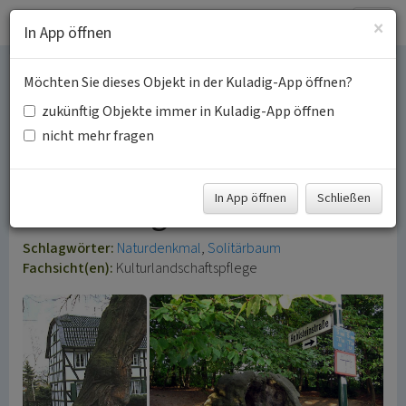
Togg
×
In App öffnen
navig
Möchten Sie dieses Objekt in der Kuladig-App öffnen?
Naturdenkmale und
zukünftig Objekte immer in Kuladig-App öffnen
schützens- und
nicht mehr fragen
erhaltenswerte Bäume im
In App öffnen
Schließen
Rhein-Sieg-Kreis
Schlagwörter:
Naturdenkmal
Solitärbaum
Fachsicht(en):
Kulturlandschaftspflege