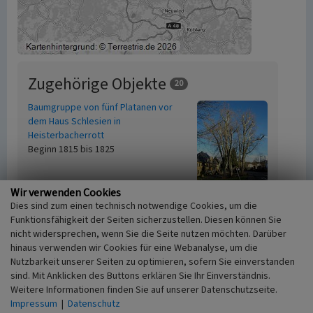
Zugehörige Objekte
20
Baumgruppe von fünf Platanen vor
dem Haus Schlesien in
Heisterbacherrott
Beginn 1815 bis 1825
Wir verwenden Cookies
Blutbuche „Am Denkmal“ in
Dies sind zum einen technisch notwendige Cookies, um die
Rosbach
Funktionsfähigkeit der Seiten sicherzustellen. Diesen können Sie
nicht widersprechen, wenn Sie die Seite nutzen möchten. Darüber
hinaus verwenden wir Cookies für eine Webanalyse, um die
Nutzbarkeit unserer Seiten zu optimieren, sofern Sie einverstanden
Blutbuche in der Siegtalstraße in
sind. Mit Anklicken des Buttons erklären Sie Ihr Einverständnis.
Herchen
Weitere Informationen finden Sie auf unserer Datenschutzseite.
Impressum
|
Datenschutz