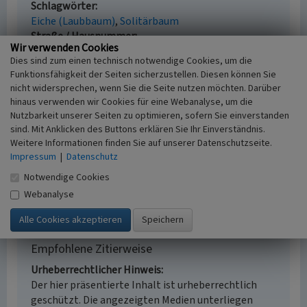
Schlagwörter
Eiche (Laubbaum)
Solitärbaum
Straße / Hausnummer
Wir verwenden Cookies
Kreisstraße 7
Dies sind zum einen technisch notwendige Cookies, um die
Ort
Funktionsfähigkeit der Seiten sicherzustellen. Diesen können Sie
51570 Windeck - Saal
nicht widersprechen, wenn Sie die Seite nutzen möchten. Darüber
Fachsicht(en)
hinaus verwenden wir Cookies für eine Webanalyse, um die
Kulturlandschaftspflege
Nutzbarkeit unserer Seiten zu optimieren, sofern Sie einverstanden
Erfassungsmaßstab
sind. Mit Anklicken des Buttons erklären Sie Ihr Einverständnis.
i.d.R. 1:5.000 (größer als 1:20.000)
Weitere Informationen finden Sie auf unserer Datenschutzseite.
Erfassungsmethode
Impressum
|
Datenschutz
Literaturauswertung, mündliche Hinweise
Notwendige Cookies
Ortsansässiger, Ortskundiger
Webanalyse
Empfohlene Zitierweise
Urheberrechtlicher Hinweis
Der hier präsentierte Inhalt ist urheberrechtlich
geschützt. Die angezeigten Medien unterliegen