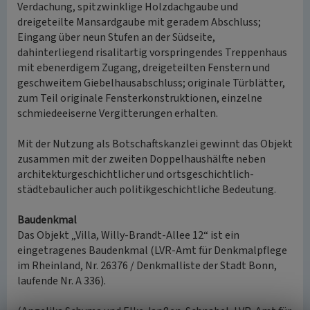
Verdachung, spitzwinklige Holzdachgaube und
dreigeteilte Mansardgaube mit geradem Abschluss;
Eingang über neun Stufen an der Südseite,
dahinterliegend risalitartig vorspringendes Treppenhaus
mit ebenerdigem Zugang, dreigeteilten Fenstern und
geschweitem Giebelhausabschluss; originale Türblätter,
zum Teil originale Fensterkonstruktionen, einzelne
schmiedeeiserne Vergitterungen erhalten.
Mit der Nutzung als Botschaftskanzlei gewinnt das Objekt
zusammen mit der zweiten Doppelhaushälfte neben
architekturgeschichtlicher und ortsgeschichtlich-
städtebaulicher auch politikgeschichtliche Bedeutung.
Baudenkmal
Das Objekt „Villa, Willy-Brandt-Allee 12“ ist ein
eingetragenes Baudenkmal (LVR-Amt für Denkmalpflege
im Rheinland, Nr. 26376 / Denkmalliste der Stadt Bonn,
laufende Nr. A 336).