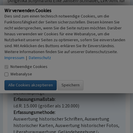
(Angelika Schyma und Elke Janßen-Schnabel, LVR-Amt für
Denkmalpflege im Rheinland, 2013)
Wir verwenden Cookies
Dies sind zum einen technisch notwendige Cookies, um die
Funktionsfähigkeit der Seiten sicherzustellen. Diesen können Sie
Villa Willy-Brandt-Allee, Ecke Coburger Straße
nicht widersprechen, wenn Sie die Seite nutzen möchten. Darüber
Schlagwörter
hinaus verwenden wir Cookies für eine Webanalyse, um die
Nutzbarkeit unserer Seiten zu optimieren, sofern Sie einverstanden
Botschaft (Bauwerk)
Stadterweiterung
Wohnhaus
sind. Mit Anklicken des Buttons erklären Sie Ihr Einverständnis.
Straße / Hausnummer
Weitere Informationen finden Sie auf unserer Datenschutzseite.
Willy-Brandt-Allee 12
Impressum
|
Datenschutz
Ort
53113 Bonn
Notwendige Cookies
Gesetzlich geschütztes Kulturdenkmal
Webanalyse
Ortsfestes Denkmal gem. § 3 DSchG NW
Fachsicht(en)
Denkmalpflege
Erfassungsmaßstab
i.d.R. 1:5.000 (größer als 1:20.000)
Erfassungsmethode
Auswertung historischer Schriften, Auswertung
historischer Karten, Auswertung historischer Fotos,
Literaturauswertung, Geländebegehung/-