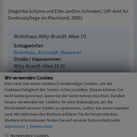
(Angelika Schyma und Elke Janßen-Schnabel, LVR-Amt für
Denkmalpflege im Rheinland, 2005)
Wohnhaus Willy-Brandt-Allee 10
Schlagwörter
Wohnhaus
Botschaft (Bauwerk)
Straße / Hausnummer
Willy-Brandt-Allee 10 10
Ort
Wir verwenden Cookies
53113 Bonn
Dies sind zum einen technisch notwendige Cookies, um die
Fachsicht(en)
Funktionsfähigkeit der Seiten sicherzustellen. Diesen können Sie
Denkmalpflege
nicht widersprechen, wenn Sie die Seite nutzen möchten. Darüber
Erfassungsmaßstab
hinaus verwenden wir Cookies für eine Webanalyse, um die
i.d.R. 1:5.000 (größer als 1:20.000)
Nutzbarkeit unserer Seiten zu optimieren, sofern Sie einverstanden
Erfassungsmethode
sind. Mit Anklicken des Buttons erklären Sie Ihr Einverständnis.
Literaturauswertung, Geländebegehung/-
Weitere Informationen finden Sie auf unserer Datenschutzseite.
kartierung, Archivauswertung, Auswertung
Impressum
|
Datenschutz
historischer Schriften, Auswertung historischer
Notwendige Cookies