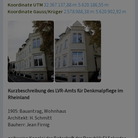
Koordinate UTM
32.367.137,88 m: 5.620.186,55 m
Koordinate Gauss/Krüger
2.578.988,38 m: 5.620.902,92 m
Kurzbeschreibung des LVR-Amts für Denkmalpflege im
Rheinland
1905: Bauantrag, Wohnhaus
Architekt: H. Schmitt
Bauherr: Jean Firnig