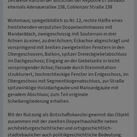
zeitweise Kanzlei der Botschaft der Republik El Salvador
ehemals Adenauerallee 238, Coblenzer Straße 238
Wohnhaus; spiegelbildlich zu Nr. 12, rechte Hälfte eines
freistehenden verputzten Doppelwohnhauses mit
Mandarddach, zweigeschossig mit Souterrain in drei
Achsen zu einer, zu drei Achsen; Eckachse abgeschrägt und
vorspringend mit breiten zweigeteilten Fenstern in den
Obergeschossen, Balkon, spitzer Dreieckgiebelabschluss
im Dachgeschoss; Eingang an der Giebelseite in leicht
vorspringender Achse; Fassade durch Steinimitation
strukturiert, hochrechteckige Fenster im Erdgeschoss, im
Obergeschoss mit Segmentbogenabschluss, zur Straße
spitzwinklige Holzdachgaube und Mansardgaube mit
geradem Abschluss; zum Teil originale
Scheibengliederung erhalten.
Mit der Nutzung als Botschaftskanzlei gewinnt das Objekt
zusammen mit der zweiten Doppelhaushälfte neben
architekturgeschichtlicher und ortsgeschichtlich-
städtebaulicher auch politikgeschichtliche Bedeutung.