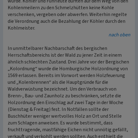
wurde. Köhler und Fuhrleute durften auf dem Weg von den
Kohlenmeilern zu den Schmelzhütten keine Kohle
verschenken, vergeben oder abwerfen. Weiterhin regelte
die Verordnung auch die Bezahlung der Köhler durch den
Kohlmeister.
nach oben
In unmittelbarer Nachbarschaft des bergischen
Herrschaftsbereichs ist der Wald zu jener Zeit in einem
ähnlich schlechten Zustand. Drei Jahre vor der Bergischen
„Kolordnung“ wurde die Homburgische Holzordnung von
1569 erlassen. Bereits im Vorwort werden Holzfeuerung
und „Kolenbrennen“ als die Hauptgründe für die
Waldverwüstung bezeichnet. Um den Verbrauch von
Brenn-, Bau- und Zaunholz zu beschränken, setzte die
Holzordnung den Einschlag auf zwei Tage in der Woche
(Dienstag & Freitag) fest. In Notfällen sollte der
Buschhüter weniger wertvolles Holz an Ort und Stelle
zum Schlagen anweisen. Es wurde bestimmt, dass
fruchttragende, mastfähige Eichen nicht unnötig gefällt,
verkauft und verkohlt werden sollten. Auch enthielt die