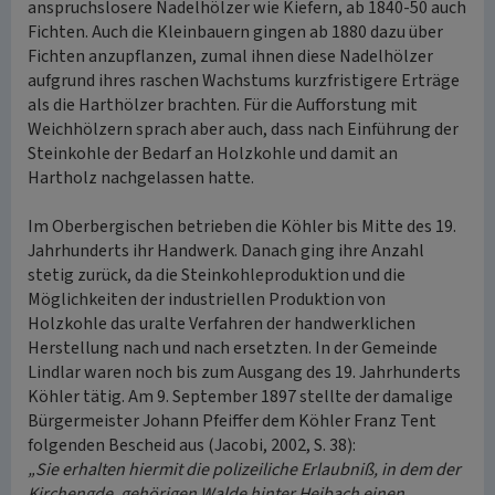
anspruchslosere Nadelhölzer wie Kiefern, ab 1840-50 auch
Fichten. Auch die Kleinbauern gingen ab 1880 dazu über
Fichten anzupflanzen, zumal ihnen diese Nadelhölzer
aufgrund ihres raschen Wachstums kurzfristigere Erträge
als die Harthölzer brachten. Für die Aufforstung mit
Weichhölzern sprach aber auch, dass nach Einführung der
Steinkohle der Bedarf an Holzkohle und damit an
Hartholz nachgelassen hatte.
Im Oberbergischen betrieben die Köhler bis Mitte des 19.
Jahrhunderts ihr Handwerk. Danach ging ihre Anzahl
stetig zurück, da die Steinkohleproduktion und die
Möglichkeiten der industriellen Produktion von
Holzkohle das uralte Verfahren der handwerklichen
Herstellung nach und nach ersetzten. In der Gemeinde
Lindlar waren noch bis zum Ausgang des 19. Jahrhunderts
Köhler tätig. Am 9. September 1897 stellte der damalige
Bürgermeister Johann Pfeiffer dem Köhler Franz Tent
folgenden Bescheid aus (Jacobi, 2002, S. 38):
„Sie erhalten hiermit die polizeiliche Erlaubniß, in dem der
Kirchengde. gehörigen Walde hinter Heibach einen