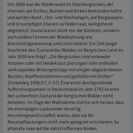
Um 1800 war der Niederwald im Oberbergischen, der
ehemals aus Eichen, Buchen und Birken bestanden hatte
und auf den Nord-, Ost- und Steilhängen, auf Bergkuppen
und in sumpfigen Ebenen zu finden war, weitgehend
abgeholzt. Grund waren nicht nur die Köhlerei, sondern
auch andere Formen der Waldnutzung wie
Brennholzgewinnung und Lohschälerei. Ein Zeitzeuge
beschrieb den Zustand des Waldes im Bergischen Land im
Jahr 1834 wie folgt:
„Die Bergrücken sind entweder
holzleer oder mit Heidekraut überzogen oder enthalten
verkrüppeltes Birkengestrüpp mit einigen abgestorbenen
Buchen, Kopfholzstämmen und gipfeldürren Eichen“
(Finkeldey, 1956/57, S. 57). Eine erste durchgreifende
Aufforstungsphase in Deutschland im Jahr 1792 konnte
den schlechten Zustand der bergischen Wälder nicht
beheben. Im Zuge der Maßnahme stellte sich heraus, dass
die ehemaligen Laubwälder derartig
heruntergewirtschaftet waren, dass sie für
Neuanpflanzungen nicht mehr geeignet erschienen. So
pflanzte man auf die nährstoffarmen Böden