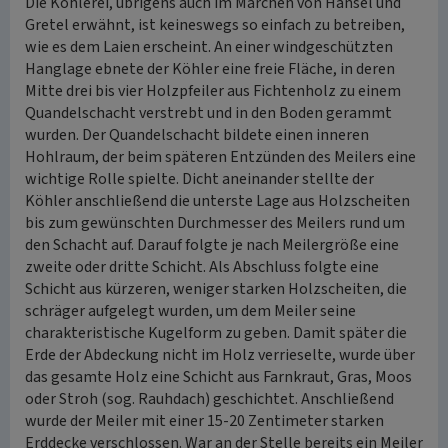
Die Köhlerei, übrigens auch im Märchen von Hänsel und
Gretel erwähnt, ist keineswegs so einfach zu betreiben,
wie es dem Laien erscheint. An einer windgeschützten
Hanglage ebnete der Köhler eine freie Fläche, in deren
Mitte drei bis vier Holzpfeiler aus Fichtenholz zu einem
Quandelschacht verstrebt und in den Boden gerammt
wurden. Der Quandelschacht bildete einen inneren
Hohlraum, der beim späteren Entzünden des Meilers eine
wichtige Rolle spielte. Dicht aneinander stellte der
Köhler anschließend die unterste Lage aus Holzscheiten
bis zum gewünschten Durchmesser des Meilers rund um
den Schacht auf. Darauf folgte je nach Meilergröße eine
zweite oder dritte Schicht. Als Abschluss folgte eine
Schicht aus kürzeren, weniger starken Holzscheiten, die
schräger aufgelegt wurden, um dem Meiler seine
charakteristische Kugelform zu geben. Damit später die
Erde der Abdeckung nicht im Holz verrieselte, wurde über
das gesamte Holz eine Schicht aus Farnkraut, Gras, Moos
oder Stroh (sog. Rauhdach) geschichtet. Anschließend
wurde der Meiler mit einer 15-20 Zentimeter starken
Erddecke verschlossen. War an der Stelle bereits ein Meiler