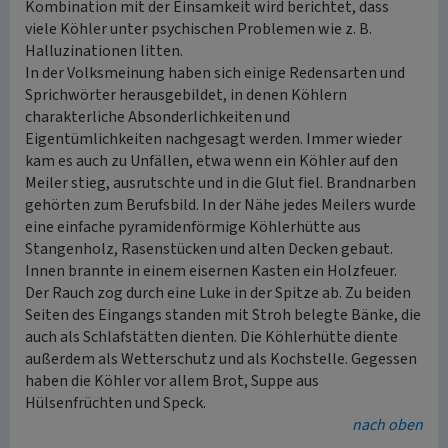
Kombination mit der Einsamkeit wird berichtet, dass
viele Köhler unter psychischen Problemen wie z. B.
Halluzinationen litten.
In der Volksmeinung haben sich einige Redensarten und
Sprichwörter herausgebildet, in denen Köhlern
charakterliche Absonderlichkeiten und
Eigentümlichkeiten nachgesagt werden. Immer wieder
kam es auch zu Unfällen, etwa wenn ein Köhler auf den
Meiler stieg, ausrutschte und in die Glut fiel. Brandnarben
gehörten zum Berufsbild. In der Nähe jedes Meilers wurde
eine einfache pyramidenförmige Köhlerhütte aus
Stangenholz, Rasenstücken und alten Decken gebaut.
Innen brannte in einem eisernen Kasten ein Holzfeuer.
Der Rauch zog durch eine Luke in der Spitze ab. Zu beiden
Seiten des Eingangs standen mit Stroh belegte Bänke, die
auch als Schlafstätten dienten. Die Köhlerhütte diente
außerdem als Wetterschutz und als Kochstelle. Gegessen
haben die Köhler vor allem Brot, Suppe aus
Hülsenfrüchten und Speck.
nach oben