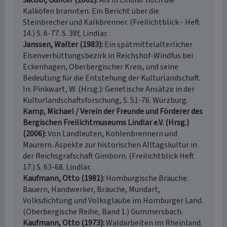
Jacobi, Günter (2002)
Als in Lindlar noch die
Kalköfen brannten. Ein Bericht über die
Steinbrecher und Kalkbrenner. (Freilichtblick - Heft
14.) S. 6-77. S. 38f, Lindlar.
Janssen, Walter (1983)
Ein spätmittelalterlicher
Eisenverhüttungsbezirk in Reichshof-Windfus bei
Eckenhagen, Oberbergischer Kreis, und seine
Bedeutung für die Entstehung der Kulturlandschaft.
In: Pinkwart, W. (Hrsg.): Genetische Ansätze in der
Kulturlandschaftsforschung, S. 51-76. Würzburg.
Kamp, Michael / Verein der Freunde und Förderer des
Bergischen Freilichtmuseums Lindlar e.V. (Hrsg.)
(2006)
Von Landleuten, Kohlenbrennern und
Maurern. Aspekte zur historischen Alltagskultur in
der Reichsgrafschaft Gimborn. (Freilichtblick Heft
17.) S. 63-68. Lindlar.
Kaufmann, Otto (1981)
Homburgische Bräuche.
Bauern, Handwerker, Bräuche, Mundart,
Volksdichtung und Volksglaube im Homburger Land.
(Oberbergische Reihe, Band 1.) Gummersbach.
Kaufmann, Otto (1973)
Waldarbeiten im Rheinland.