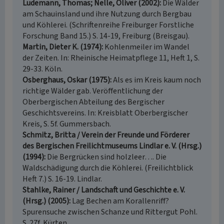
Ludemann, Thomas; Nelle, Oliver (2002)
Die Wälder
am Schauinsland und ihre Nutzung durch Bergbau
und Köhlerei. (Schriftenreihe Freiburger Forstliche
Forschung Band 15.) S. 14-19, Freiburg (Breisgau).
Martin, Dieter K. (1974)
Kohlenmeiler im Wandel
der Zeiten. In: Rheinische Heimatpflege 11, Heft 1, S.
29-33. Köln.
Osberghaus, Oskar (1975)
Als es im Kreis kaum noch
richtige Wälder gab. Veröffentlichung der
Oberbergischen Abteilung des Bergischer
Geschichtsvereins. In: Kreisblatt Oberbergischer
Kreis, S. 5f. Gummersbach.
Schmitz, Britta / Verein der Freunde und Förderer
des Bergischen Freilichtmuseums Lindlar e. V. (Hrsg.)
(1994)
Die Bergrücken sind holzleer…. Die
Waldschädigung durch die Köhlerei. (Freilichtblick
Heft 7.) S. 16-19. Lindlar.
Stahlke, Rainer / Landschaft und Geschichte e. V.
(Hrsg.) (2005)
Lag Bechen am Korallenriff?
Spurensuche zwischen Schanze und Rittergut Pohl.
S. 27f, Kürten.