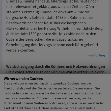
Eisengewinnung handeln. Allerdings ist bis heute noch
nicht einwandfrei geklärt, aus welcher Zeit der Ofen
stammt. Erstmalig urkundlich erwähnt wurde die
bergische Holzkohle im Jahr 1483 im Rahmen einer
Beschwerde der Stadt Köln über die bergischen
Holzkohlehändler bei Herzog Wilhelm II. von Jülich-Berg.
Auch im Jahr 1530 gehörte die Holzkohle noch zu den
Gütern des Bergischen, die mit ausdrücklicher
Genehmigung des Herzogs Johann nach Köln geliefert
werden konnten.
nach oben
Waldschädigung durch die Köhlerei und Holzverordnungen
Die ökologische Folge der Köhlerei war in erster Linie eine
verheerende Waldschädigung. Der Aufschwung der
Wir verwenden Cookies
Köhlerei, bedingt durch den stetig steigenden Bedarf an
Dies sind zum einen technisch notwendige Cookies, um die
Holzkohle für die Eisenverarbeitung führte bald zu
Funktionsfähigkeit der Seiten sicherzustellen. Diesen können Sie
nicht widersprechen, wenn Sie die Seite nutzen möchten. Darüber
Schwierigkeiten. Die Waldbestände im Bergischen erlitten
hinaus verwenden wir Cookies für eine Webanalyse, um die
daher seit Mitte des 16. Jahrhunderts erheblichen
Nutzbarkeit unserer Seiten zu optimieren, sofern Sie einverstanden
Schaden. Durch die enormen Mengen an Holz, die in der
sind. Mit Anklicken des Buttons erklären Sie Ihr Einverständnis.
Köhlerei verarbeitet wurden, setzte sehr früh eine