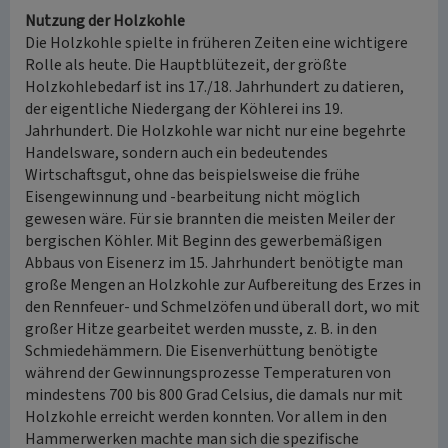
Nutzung der Holzkohle
Die Holzkohle spielte in früheren Zeiten eine wichtigere
Rolle als heute. Die Hauptblütezeit, der größte
Holzkohlebedarf ist ins 17./18. Jahrhundert zu datieren,
der eigentliche Niedergang der Köhlerei ins 19.
Jahrhundert. Die Holzkohle war nicht nur eine begehrte
Handelsware, sondern auch ein bedeutendes
Wirtschaftsgut, ohne das beispielsweise die frühe
Eisengewinnung und -bearbeitung nicht möglich
gewesen wäre. Für sie brannten die meisten Meiler der
bergischen Köhler. Mit Beginn des gewerbemäßigen
Abbaus von Eisenerz im 15. Jahrhundert benötigte man
große Mengen an Holzkohle zur Aufbereitung des Erzes in
den Rennfeuer- und Schmelzöfen und überall dort, wo mit
großer Hitze gearbeitet werden musste, z. B. in den
Schmiedehämmern. Die Eisenverhüttung benötigte
während der Gewinnungsprozesse Temperaturen von
mindestens 700 bis 800 Grad Celsius, die damals nur mit
Holzkohle erreicht werden konnten. Vor allem in den
Hammerwerken machte man sich die spezifische