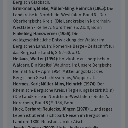
Bergisch Gladbach.
Brinkmann, Mieke; Müller-Miny, Heinrich (1965)
Die
Landkreise in Nordrhein-Westfalen. Band 6 - Der
Oberbergische Kreis. (Die Landkreise in Nordrhein-
Westfalen - Reihe A: Nordrhein.) S. 215ff, Bonn.
Finkeldey, Hanswerner (1956)
Die
waldgeschichtliche Entwicklung der Wälder im
Bergischen Land. In: Romerike Berge - Zeitschrift für
das Bergische Land 6, S. 52-60. o. O.
Heikaus, Walter (1954)
Holzkohle aus bergischen
Wäldern. Ein Kapitel Waldnot. In: Unsere Bergische
Heimat Nr. 4 – April 1954. Mitteilungsblatt des
Bergischen Geschichtsvereins, Wuppertal.
Hermes, Karl; Müller-Miny, Heinrich (1974)
Der
Rheinisch-Bergische Kreis. (Regierungsbezirk Köln).
(Die Landkreise in Nordrhein-Westfalen - Reihe A:
Nordrhein, Band 8.) S. 184, Bonn.
Huck, Gerhard; Reulecke, Jürgen (1978)
... und reges
Leben ist überall sichtbar!. Reisen im Bergischen
Land um 1800. Neustadt an der Aisch.