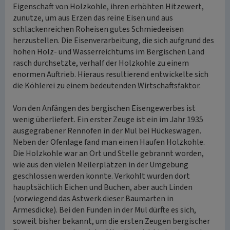
Eigenschaft von Holzkohle, ihren erhöhten Hitzewert,
zunutze, um aus Erzen das reine Eisen und aus
schlackenreichen Roheisen gutes Schmiedeeisen
herzustellen. Die Eisenverarbeitung, die sich aufgrund des
hohen Holz- und Wasserreichtums im Bergischen Land
rasch durchsetzte, verhalf der Holzkohle zu einem
enormen Auftrieb. Hieraus resultierend entwickelte sich
die Köhlerei zu einem bedeutenden Wirtschaftsfaktor.
Von den Anfängen des bergischen Eisengewerbes ist
wenig überliefert. Ein erster Zeuge ist ein im Jahr 1935
ausgegrabener Rennofen in der Mul bei Hückeswagen.
Neben der Ofenlage fand man einen Haufen Holzkohle.
Die Holzkohle war an Ort und Stelle gebrannt worden,
wie aus den vielen Meilerplätzen in der Umgebung
geschlossen werden konnte. Verkohlt wurden dort
hauptsächlich Eichen und Buchen, aber auch Linden
(vorwiegend das Astwerk dieser Baumarten in
Armesdicke). Bei den Funden in der Mul dürfte es sich,
soweit bisher bekannt, um die ersten Zeugen bergischer