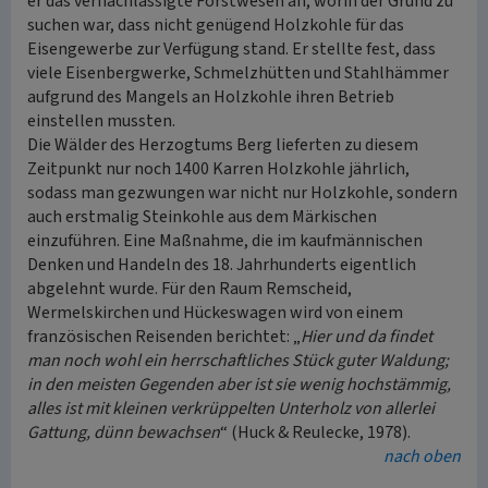
er das vernachlässigte Forstwesen an, worin der Grund zu
suchen war, dass nicht genügend Holzkohle für das
Eisengewerbe zur Verfügung stand. Er stellte fest, dass
viele Eisenbergwerke, Schmelzhütten und Stahlhämmer
aufgrund des Mangels an Holzkohle ihren Betrieb
einstellen mussten.
Die Wälder des Herzogtums Berg lieferten zu diesem
Zeitpunkt nur noch 1400 Karren Holzkohle jährlich,
sodass man gezwungen war nicht nur Holzkohle, sondern
auch erstmalig Steinkohle aus dem Märkischen
einzuführen. Eine Maßnahme, die im kaufmännischen
Denken und Handeln des 18. Jahrhunderts eigentlich
abgelehnt wurde. Für den Raum Remscheid,
Wermelskirchen und Hückeswagen wird von einem
französischen Reisenden berichtet: „
Hier und da findet
man noch wohl ein herrschaftliches Stück guter Waldung;
in den meisten Gegenden aber ist sie wenig hochstämmig,
alles ist mit kleinen verkrüppelten Unterholz von allerlei
Gattung, dünn bewachsen
“ (Huck & Reulecke, 1978).
nach oben