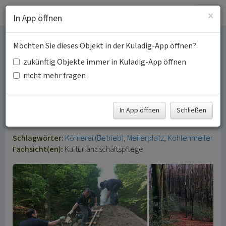
Togg
×
In App öffnen
navig
Möchten Sie dieses Objekt in der Kuladig-App öffnen?
Relikte der Köhlerei im
zukünftig Objekte immer in Kuladig-App öffnen
Rheinisch-Bergischen
nicht mehr fragen
Kreis und Oberbergischen
In App öffnen
Schließen
Kreis
Schlagwörter:
Köhlerei (Betrieb)
Meilerplatz
Kohlenmeiler
Fachsicht(en):
Kulturlandschaftspflege