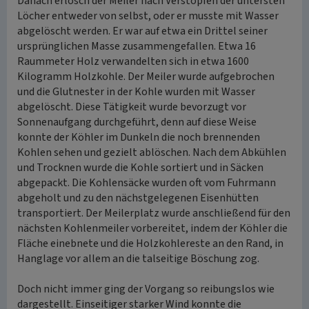
Danach erlosch der Meiler nach Verstopfen der untersten
Löcher entweder von selbst, oder er musste mit Wasser
abgelöscht werden. Er war auf etwa ein Drittel seiner
ursprünglichen Masse zusammengefallen. Etwa 16
Raummeter Holz verwandelten sich in etwa 1600
Kilogramm Holzkohle. Der Meiler wurde aufgebrochen
und die Glutnester in der Kohle wurden mit Wasser
abgelöscht. Diese Tätigkeit wurde bevorzugt vor
Sonnenaufgang durchgeführt, denn auf diese Weise
konnte der Köhler im Dunkeln die noch brennenden
Kohlen sehen und gezielt ablöschen. Nach dem Abkühlen
und Trocknen wurde die Kohle sortiert und in Säcken
abgepackt. Die Kohlensäcke wurden oft vom Fuhrmann
abgeholt und zu den nächstgelegenen Eisenhütten
transportiert. Der Meilerplatz wurde anschließend für den
nächsten Kohlenmeiler vorbereitet, indem der Köhler die
Fläche einebnete und die Holzkohlereste an den Rand, in
Hanglage vor allem an die talseitige Böschung zog.
Doch nicht immer ging der Vorgang so reibungslos wie
dargestellt. Einseitiger starker Wind konnte die