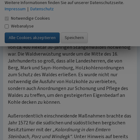
Weitere Informationen finden Sie auf unserer Datenschutzseite.
flächendeckende Abholzung ein. Harthölzer fielen der
Impressum
|
Datenschutz
Köhlerei in großen Mengen zum Opfer. Die natürlichen
Notwendige Cookies
Eichen- und vor allem Buchenbestände schrumpften in
den bergischen Wäldern auf ein gefährliches Minimum. Es
Webanalyse
ist von Fachleuten errechnet worden, dass für die
Verhüttung von 23800 Zentnern Roheisen die Verkohlung
von ca. 400 Hektar 30-jährigen Stangenwaldes notwendig
war. Die Waldverwüstung wurde um die Mitte des 16.
Jahrhunderts so groß, dass alle Landesherren, die von
Berg, Mark und Sayn-Homburg, Holzkohlenordnungen
zum Schutz des Waldes erließen. Es wurde nicht nur
notwendig die Ausfuhr von Holzkohle zu verbieten,
sondern auch Anordnungen zur Schonung und Pflege des
Waldes zu treffen, um den gesteigerten Eigenbedarf an
Kohle decken zu können.
Außerordentlich einschneidende Maßnahmen brachte das
Jahr 1572 für die südlichen und südöstlichen bergischen
Besitztümer mit der
„Kolordnung in den Emtern
Steinbach, Porz und Windegk“
. Unter Hinweis auf bereits