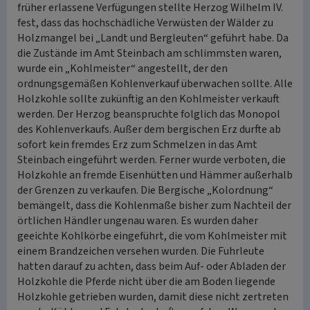
früher erlassene Verfügungen stellte Herzog Wilhelm IV.
fest, dass das hochschädliche Verwüsten der Wälder zu
Holzmangel bei „Landt und Bergleuten“ geführt habe. Da
die Zustände im Amt Steinbach am schlimmsten waren,
wurde ein „Kohlmeister“ angestellt, der den
ordnungsgemäßen Kohlenverkauf überwachen sollte. Alle
Holzkohle sollte zukünftig an den Kohlmeister verkauft
werden. Der Herzog beanspruchte folglich das Monopol
des Kohlenverkaufs. Außer dem bergischen Erz durfte ab
sofort kein fremdes Erz zum Schmelzen in das Amt
Steinbach eingeführt werden. Ferner wurde verboten, die
Holzkohle an fremde Eisenhütten und Hämmer außerhalb
der Grenzen zu verkaufen. Die Bergische „Kolordnung“
bemängelt, dass die Kohlenmaße bisher zum Nachteil der
örtlichen Händler ungenau waren. Es wurden daher
geeichte Kohlkörbe eingeführt, die vom Kohlmeister mit
einem Brandzeichen versehen wurden. Die Fuhrleute
hatten darauf zu achten, dass beim Auf- oder Abladen der
Holzkohle die Pferde nicht über die am Boden liegende
Holzkohle getrieben wurden, damit diese nicht zertreten