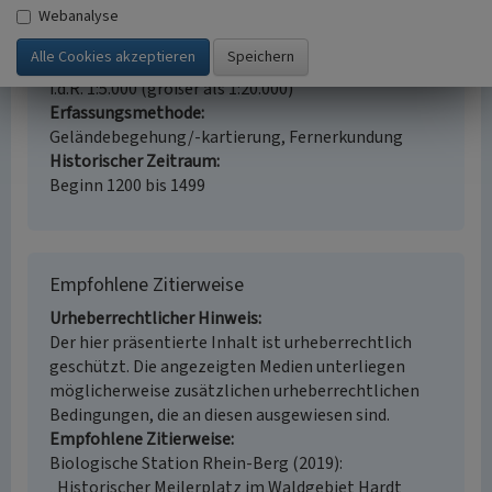
Fachsicht(en)
Webanalyse
Kulturlandschaftspflege
Erfassungsmaßstab
i.d.R. 1:5.000 (größer als 1:20.000)
Erfassungsmethode
Geländebegehung/-kartierung, Fernerkundung
Historischer Zeitraum
Beginn 1200 bis 1499
Empfohlene Zitierweise
Urheberrechtlicher Hinweis
Der hier präsentierte Inhalt ist urheberrechtlich
geschützt. Die angezeigten Medien unterliegen
möglicherweise zusätzlichen urheberrechtlichen
Bedingungen, die an diesen ausgewiesen sind.
Empfohlene Zitierweise
Biologische Station Rhein-Berg (2019):
„Historischer Meilerplatz im Waldgebiet Hardt