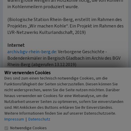
waren große Mengen an Holzkohle nötig, die von Köhlern
in Kohlenmeilern produziert wurde.
(Biologische Station Rhein-Berg, erstellt im Rahmen des
Projektes „Wir machen Kohle“. Ein Projekt im Rahmen des
LVR-Netzwerks Kulturlandschaft, 2019)
Internet
archiv.bgv-rhein-berg.de
: Verborgene Geschichte -
Bodendenkmäler in Bergisch Gladbach im Archiv des BGV
Rhein-Berg (abgerufen 13.12.2019)
nsg.naturschutzinformationen.nrw.de
: Naturschutzgebiet
Wir verwenden Cookies
Hardt (abgerufen 13.12.2019)
Dies sind zum einen technisch notwendige Cookies, um die
Funktionsfähigkeit der Seiten sicherzustellen. Diesen können Sie
nicht widersprechen, wenn Sie die Seite nutzen möchten. Darüber
Historischer Meilerplatz im Waldgebiet Hardt
hinaus verwenden wir Cookies für eine Webanalyse, um die
nördlich von Moitzfeld
Nutzbarkeit unserer Seiten zu optimieren, sofern Sie einverstanden
sind. Mit Anklicken des Buttons erklären Sie Ihr Einverständnis.
Schlagwörter
Weitere Informationen finden Sie auf unserer Datenschutzseite.
Meilerplatz
Köhlerei (Betrieb)
Impressum
|
Datenschutz
Ort
Notwendige Cookies
51429 Bergisch Gladbach - Moitzfeld