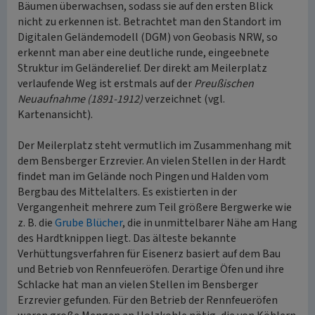
Bäumen überwachsen, sodass sie auf den ersten Blick
nicht zu erkennen ist. Betrachtet man den Standort im
Digitalen Geländemodell (DGM) von Geobasis NRW, so
erkennt man aber eine deutliche runde, eingeebnete
Struktur im Geländerelief. Der direkt am Meilerplatz
verlaufende Weg ist erstmals auf der
Preußischen
Neuaufnahme (1891-1912)
verzeichnet (vgl.
Kartenansicht).
Der Meilerplatz steht vermutlich im Zusammenhang mit
dem Bensberger Erzrevier. An vielen Stellen in der Hardt
findet man im Gelände noch Pingen und Halden vom
Bergbau des Mittelalters. Es existierten in der
Vergangenheit mehrere zum Teil größere Bergwerke wie
z. B. die
Grube Blücher
, die in unmittelbarer Nähe am Hang
des Hardtknippen liegt. Das älteste bekannte
Verhüttungsverfahren für Eisenerz basiert auf dem Bau
und Betrieb von Rennfeueröfen. Derartige Öfen und ihre
Schlacke hat man an vielen Stellen im Bensberger
Erzrevier gefunden. Für den Betrieb der Rennfeueröfen