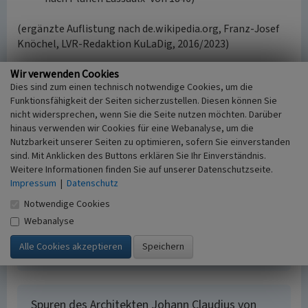
(ergänzte Auflistung nach de.wikipedia.org, Franz-Josef
Knöchel, LVR-Redaktion KuLaDig, 2016/2023)
Wir verwenden Cookies
Internet
Dies sind zum einen technisch notwendige Cookies, um die
www.rheinische-geschichte.lvr.de
: Johann Claudius von
Funktionsfähigkeit der Seiten sicherzustellen. Diesen können Sie
Lassaulx (1781-1848), Stadtbaumeister und Architekt
nicht widersprechen, wenn Sie die Seite nutzen möchten. Darüber
(abgerufen 11.03.2016)
hinaus verwenden wir Cookies für eine Webanalyse, um die
de.wikipedia.org
: Johann Claudius von Lassaulx (abgerufen
Nutzbarkeit unserer Seiten zu optimieren, sofern Sie einverstanden
11.03.2016)
sind. Mit Anklicken des Buttons erklären Sie Ihr Einverständnis.
Weitere Informationen finden Sie auf unserer Datenschutzseite.
Impressum
|
Datenschutz
Literatur
Notwendige Cookies
Weyres, Willy (1980)
Johann Claudius von Lassaulx
Webanalyse
(1781-1848). In: Rheinische Lebensbilder 4, S. 141-
157. Köln (2. unveränderte Auflage).
Spuren des Architekten Johann Claudius von