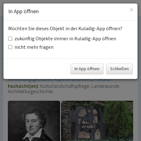
Togg
×
In App öffnen
navig
Möchten Sie dieses Objekt in der Kuladig-App öffnen?
Spuren des Architekten
zukünftig Objekte immer in Kuladig-App öffnen
Johann Claudius von
nicht mehr fragen
Lassaulx
In App öffnen
Schließen
Schlagwörter:
Kirchengebäude
Schulgebäude
Verwaltungsgebäude
Kapelle (Bauwerk)
Friedhof
Fachsicht(en):
Kulturlandschaftspflege, Landeskunde,
Architekturgeschichte