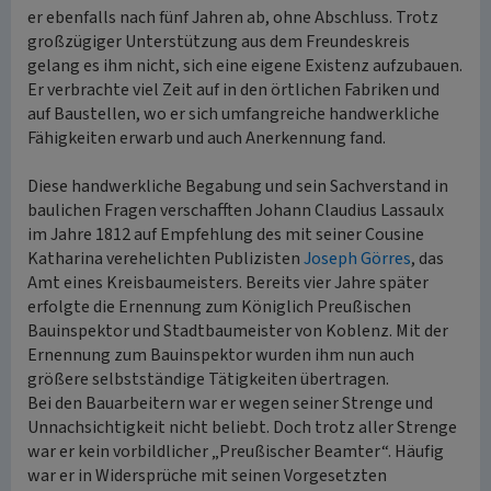
er ebenfalls nach fünf Jahren ab, ohne Abschluss. Trotz
großzügiger Unterstützung aus dem Freundeskreis
gelang es ihm nicht, sich eine eigene Existenz aufzubauen.
Er verbrachte viel Zeit auf in den örtlichen Fabriken und
auf Baustellen, wo er sich umfangreiche handwerkliche
Fähigkeiten erwarb und auch Anerkennung fand.
Diese handwerkliche Begabung und sein Sachverstand in
baulichen Fragen verschafften Johann Claudius Lassaulx
im Jahre 1812 auf Empfehlung des mit seiner Cousine
Katharina verehelichten Publizisten
Joseph Görres
, das
Amt eines Kreisbaumeisters. Bereits vier Jahre später
erfolgte die Ernennung zum Königlich Preußischen
Bauinspektor und Stadtbaumeister von Koblenz. Mit der
Ernennung zum Bauinspektor wurden ihm nun auch
größere selbstständige Tätigkeiten übertragen.
Bei den Bauarbeitern war er wegen seiner Strenge und
Unnachsichtigkeit nicht beliebt. Doch trotz aller Strenge
war er kein vorbildlicher „Preußischer Beamter“. Häufig
war er in Widersprüche mit seinen Vorgesetzten