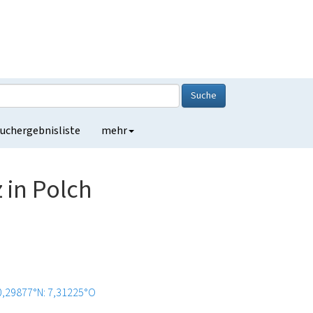
Suche
uchergebnisliste
mehr
 in Polch
0,29877°N: 7,31225°O