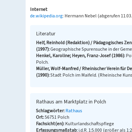
Internet
de.wikipedia.org
: Hermann Nebel (abgerufen 11.03
Literatur
Helf, Reinhold (Redaktion) / Pädagogisches Zen
(1997)
Geographische Spurensuche in der Gemein
Henkel, Karoline; Heyen, Franz-Josef (1986)
Pol
Polch.
Müller, Wolf-Manfred / Rheinischer Verein für D
(1990)
Stadt Polch im Maifeld. (Rheinische Kunst
Rathaus am Marktplatz in Polch
Schlagwörter
Rathaus
Ort
56751 Polch
Fachsicht(en)
Kulturlandschaftspflege
Erfassungsmaßstab
i.d.R. 1:5.000 (größer als 1: