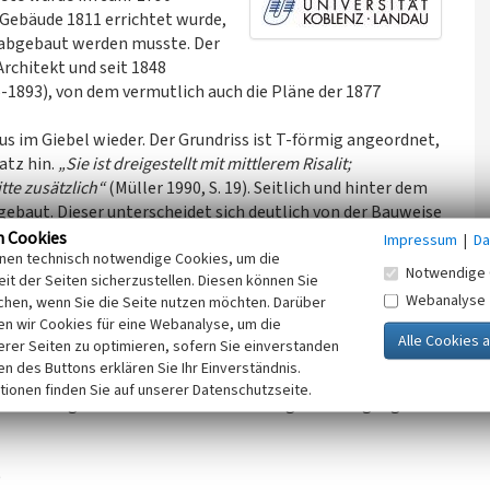
Gebäude 1811 errichtet wurde,
s abgebaut werden musste. Der
rchitekt und seit 1848
1893), von dem vermutlich auch die Pläne der 1877
us im Giebel wieder. Der Grundriss ist T-förmig angeordnet,
atz hin.
„Sie ist dreigestellt mit mittlerem Risalit;
tte zusätzlich“
(Müller 1990, S. 19). Seitlich und hinter dem
ebaut. Dieser unterscheidet sich deutlich von der Bauweise
gestaltung und dem Basaltgestein als Baustoff.
n Cookies
Impressum
|
Da
inen technisch notwendige Cookies, um die
Notwendige 
it der Seiten sicherzustellen. Diesen können Sie
ke genutzt, nachdem vorher in einem gemieteten Raum in
Webanalyse
chen, wenn Sie die Seite nutzen möchten. Darüber
en später durch den königlich preußischen Bauinspektor
n wir Cookies für eine Webanalyse, um die
ulen geplant und gebaut. Zwei Volksschulen und eine
erer Seiten zu optimieren, sofern Sie einverstanden
ken des Buttons erklären Sie Ihr Einverständnis.
tionen finden Sie auf unserer Datenschutzseite.
erwaltung Maifeld und dient als Sitzungs- und Tagungsort
)