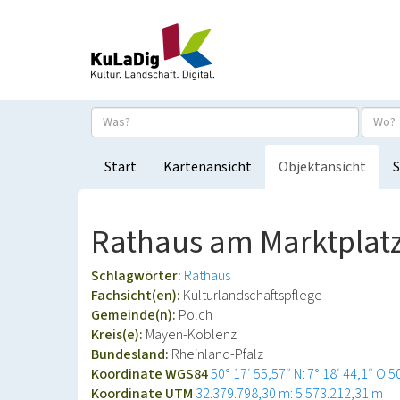
Start
Kartenansicht
Objektansicht
S
Rathaus am Marktplatz
Schlagwörter:
Rathaus
Fachsicht(en):
Kulturlandschaftspflege
Gemeinde(n):
Polch
Kreis(e):
Mayen-Koblenz
Bundesland:
Rheinland-Pfalz
Koordinate WGS84
50° 17′ 55,57″ N: 7° 18′ 44,1″ O
5
Koordinate UTM
32.379.798,30 m: 5.573.212,31 m