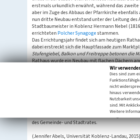
erstmals urkundlich erwähnt, während das zweite 
aber im Zuge des Abbaus der Pfarrkirche ebenfall
nun dritte Neubau entstand unter der Leitung des A
Stadtbaumeister in Koblenz Hermann Nebel (1816-
errichteten
Polcher Synagoge
stammen.
Das Errichtungsjahr findet sich am heutigen Ratha
dabei erstreckt sich die Hauptfassade zum Marktpl
Stufengiebel, Balkon und Freitreppe betonen die Mi
Rathaus wurde ein Neubau mit flachen Dächern ang
des alten Rathauses mit seiner besonderen Giebel
Wir verwende
Dies sind zum e
Funktionsfähigke
Das Rathaus wurde ebenfalls für schulische Zwec
nicht widerspre
der Ostergasse unterrichtet wurde. In Polch wurd
hinaus verwende
Johann Claudius von Lassaulx
(1781-1848) Volkssch
Nutzbarkeit uns
Landwirtschaftsschule waren in Polch vorhanden.
sind. Mit Anklic
Weitere Informa
Heute ist das Rathaus Sitz der Verbandsgemeindev
des Gemeinde- und Stadtrates.
(Jennifer Abels, Universität Koblenz-Landau, 2015