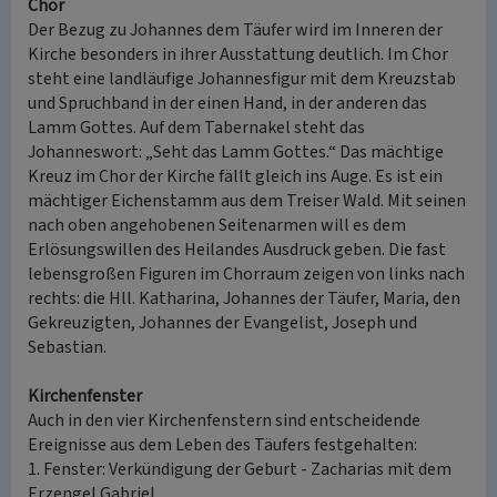
Chor
Der Bezug zu Johannes dem Täufer wird im Inneren der
Kirche besonders in ihrer Ausstattung deutlich. Im Chor
steht eine landläufige Johannesfigur mit dem Kreuzstab
und Spruchband in der einen Hand, in der anderen das
Lamm Gottes. Auf dem Tabernakel steht das
Johanneswort: „Seht das Lamm Gottes.“ Das mächtige
Kreuz im Chor der Kirche fällt gleich ins Auge. Es ist ein
mächtiger Eichenstamm aus dem Treiser Wald. Mit seinen
nach oben angehobenen Seitenarmen will es dem
Erlösungswillen des Heilandes Ausdruck geben. Die fast
lebensgroßen Figuren im Chorraum zeigen von links nach
rechts: die Hll. Katharina, Johannes der Täufer, Maria, den
Gekreuzigten, Johannes der Evangelist, Joseph und
Sebastian.
Kirchenfenster
Auch in den vier Kirchenfenstern sind entscheidende
Ereignisse aus dem Leben des Täufers festgehalten:
1. Fenster: Verkündigung der Geburt - Zacharias mit dem
Erzengel Gabriel