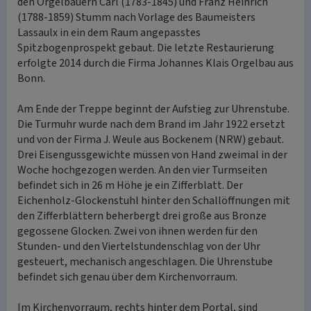
den Orgelbauern Carl (1783-1845) und Franz Heinrich
(1788-1859) Stumm nach Vorlage des Baumeisters
Lassaulx in ein dem Raum angepasstes
Spitzbogenprospekt gebaut. Die letzte Restaurierung
erfolgte 2014 durch die Firma Johannes Klais Orgelbau aus
Bonn.
Am Ende der Treppe beginnt der Aufstieg zur Uhrenstube.
Die Turmuhr wurde nach dem Brand im Jahr 1922 ersetzt
und von der Firma J. Weule aus Bockenem (NRW) gebaut.
Drei Eisengussgewichte müssen von Hand zweimal in der
Woche hochgezogen werden. An den vier Turmseiten
befindet sich in 26 m Höhe je ein Zifferblatt. Der
Eichenholz-Glockenstuhl hinter den Schallöffnungen mit
den Zifferblättern beherbergt drei große aus Bronze
gegossene Glocken. Zwei von ihnen werden für den
Stunden- und den Viertelstundenschlag von der Uhr
gesteuert, mechanisch angeschlagen. Die Uhrenstube
befindet sich genau über dem Kirchenvorraum.
Im Kirchenvorraum, rechts hinter dem Portal, sind