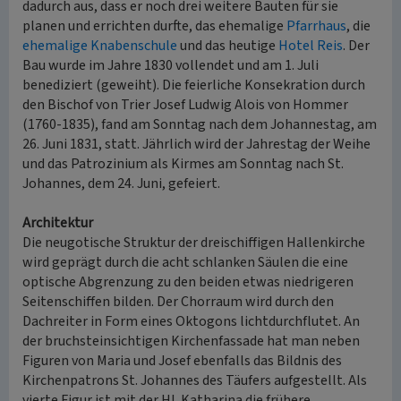
dadurch aus, dass er noch drei weitere Bauten für sie
planen und errichten durfte, das ehemalige
Pfarrhaus
, die
ehemalige Knabenschule
und das heutige
Hotel Reis
. Der
Bau wurde im Jahre 1830 vollendet und am 1. Juli
benediziert (geweiht). Die feierliche Konsekration durch
den Bischof von Trier Josef Ludwig Alois von Hommer
(1760-1835), fand am Sonntag nach dem Johannestag, am
26. Juni 1831, statt. Jährlich wird der Jahrestag der Weihe
und das Patrozinium als Kirmes am Sonntag nach St.
Johannes, dem 24. Juni, gefeiert.
Architektur
Die neugotische Struktur der dreischiffigen Hallenkirche
wird geprägt durch die acht schlanken Säulen die eine
optische Abgrenzung zu den beiden etwas niedrigeren
Seitenschiffen bilden. Der Chorraum wird durch den
Dachreiter in Form eines Oktogons lichtdurchflutet. An
der bruchsteinsichtigen Kirchenfassade hat man neben
Figuren von Maria und Josef ebenfalls das Bildnis des
Kirchenpatrons St. Johannes des Täufers aufgestellt. Als
vierte Figur ist mit der Hl. Katharina die frühere