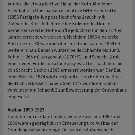
konnte die etwa gleichzeitig an der Köln-Mindener
Eisenbahn in Oberhausen errichtete GHH Eisenhütte
(1855 Fertigstellung des Hochofens 1) auch mit
Zollverein-Koks beliefern. Eine Koksproduktion in
bemerkenswerter Höhe dürfte jedoch erst in den 1870er
Jahren erreicht worden sein. Nachdem 1866 eine erste
Batterie mit 30 Kammeröfen entstand, kamen 1869 60
weitere hinzu. Danach wurden beide Schächte bis zur 3.
Sohle (= 265 m) ausgebaut (1870/71) und Schacht 2 mit
einer neuen Fördermaschine ausgestattet, nachdem die
von Schacht 1 schon 1866 erneuert worden war. Der Bau
einer Wäsche 1874 wird die Qualität von Kohle und Koks
deutlich verbessert haben. Seit 1877 wurde ein Guibal-
Ventilator am Schacht 2 zur Bewetterung der Grubenbaue
eingesetzt.
Ausbau 1899-1923
Die Jahre um die Jahrhundertwende zwischen 1899 und
1906 waren geprägt durch Erneuerung und Ausbau der
Gründungsschachtanlage. Da auch die Au­ßenschacht­