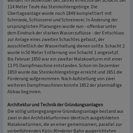
werden. Im November des Jahres erreichte der Schacht bei
114 Meter Teufe das Steinkohlengebirge. Die
Übertageanlage wurde noch 1849 komplettiert mit
Schmiede, Schlosserei und Schreinerei. In Änderung der
ursprünglichen Planungen wurde nun - offenbar unter
dem Eindruck der starken Wasserzuflüsse - der Entschluss
zur Anlage eines zweiten Schachtes gefasst, der
ausschließlich der Wasserhaltung dienen sollte. Schacht 2
wurde in 50 Meter Entfernung von Schacht 1 angesetzt.
Bis Februar 1850 war ein zweiter Malakowturm mit einer
12 PS Dampfmaschine entstanden. Schon im Dezember
1850 wurde das Steinkohlengebirge erreicht und 1851 die
Förderung aufgenommen. Nach Aufstellung von zwei
weiteren Dampfmaschinen konnte 1852 der planmäßige
Abbau beginnen.
Architektur und Technik der Gründungsanlagen
Die völlig untergegangene Gründungsanlage bestand aus
zwei in den Architekturformen identisch ausgebildeten
Malakowtürmen, die an einer gemeinsamen, parallel zur
vorbeiführenden Köln-Mindener Bahn ausgerichteten