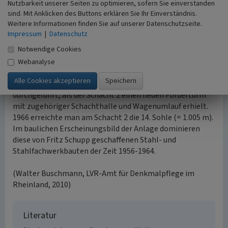
Nutzbarkeit unserer Seiten zu optimieren, sofern Sie einverstanden
1956-1958 erneuert. Der Schacht wurde von der 6. bis zur
sind. Mit Anklicken des Buttons erklären Sie Ihr Einverständnis.
12. Sohle niedergebracht und erhielt ein neues
Weitere Informationen finden Sie auf unserer Datenschutzseite.
Fördergerüst mit Schachthalle und Wagenumlauf. Der
Impressum
|
Datenschutz
Umbau von Zollverein 12 erfolgte 1957/58. Gleichzeitig
Notwendige Cookies
wurde mit dem Bau der Kokerei Zollverein begonnen und
in der ersten Baustufe bis 1961 verwirklicht Die letzte
Webanalyse
große Baumaßnahme bei den Erneuerungen dieser Zeit
wurde 1964-1966 für die Gründungsschachtanlage
durchgeführt, als der Schacht 2 einen neuen Förderturm
mit zugehöriger Schachthalle und Wagenumlauf erhielt.
1966 erreichte man am Schacht 2 die 14. Sohle (= 1.005 m).
Im baulichen Erscheinungsbild der Anlage dominieren
diese von Fritz Schupp geschaffenen Stahl- und
Stahlfachwerkbauten der Zeit 1956-1964.
(Walter Buschmann, LVR-Amt für Denkmalpflege im
Rheinland, 2010)
Literatur