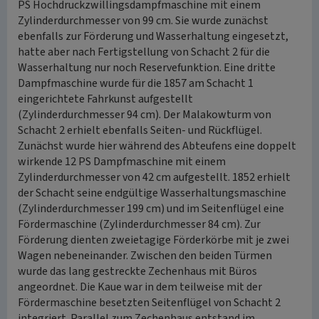
PS Hochdruckzwillingsdampfmaschine mit einem
Zylinderdurchmesser von 99 cm. Sie wurde zunächst
ebenfalls zur Förderung und Wasserhaltung eingesetzt,
hatte aber nach Fertigstellung von Schacht 2 für die
Wasserhaltung nur noch Reservefunktion. Eine dritte
Dampfmaschine wurde für die 1857 am Schacht 1
eingerichtete Fahrkunst aufgestellt
(Zylinderdurchmesser 94 cm). Der Malakowturm von
Schacht 2 erhielt ebenfalls Seiten- und Rückflügel.
Zunächst wurde hier während des Abteufens eine doppelt
wirkende 12 PS Dampfmaschine mit einem
Zylinderdurchmesser von 42 cm aufgestellt. 1852 erhielt
der Schacht seine endgültige Wasserhaltungsmaschine
(Zylinderdurchmesser 199 cm) und im Seitenflügel eine
Fördermaschine (Zylinderdurchmesser 84 cm). Zur
Förderung dienten zweietagige Förderkörbe mit je zwei
Wagen nebeneinander. Zwischen den beiden Türmen
wurde das lang gestreckte Zechenhaus mit Büros
angeordnet. Die Kaue war in dem teilweise mit der
Fördermaschine besetzten Seitenflügel von Schacht 2
integriert. Parallel zum Zechenhaus entstand im