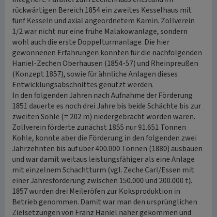
rückwärtigen Bereich 1854 ein zweites Kesselhaus mit
fünf Kesseln und axial angeordnetem Kamin. Zollverein
1/2 war nicht nur eine frühe Malakowanlage, sondern
wohl auch die erste Doppelturmanlage. Die hier
gewonnenen Erfahrungen konnten für die nachfolgenden
Haniel-Zechen Oberhausen (1854-57) und Rheinpreußen
(Konzept 1857), sowie für ähnliche Anlagen dieses
Entwicklungsabschnittes genutzt werden.
In den folgenden Jahren nach Aufnahme der Förderung
1851 dauerte es noch drei Jahre bis beide Schächte bis zur
zweiten Sohle (= 202 m) niedergebracht worden waren.
Zollverein förderte zunächst 1855 nur 91.651 Tonnen
Kohle, konnte aber die Förderung in den folgenden zwei
Jahrzehnten bis auf über 400.000 Tonnen (1880) ausbauen
und war damit weitaus leistungsfähiger als eine Anlage
mit einzelnem Schachtturm (vgl. Zeche Carl/Essen mit
einer Jahresförderung zwischen 150.000 und 200.000 t).
1857 wurden drei Meileröfen zur Koksproduktion in
Betrieb genommen. Damit war man den ursprünglichen
Zielsetzungen von Franz Haniel näher gekommen und