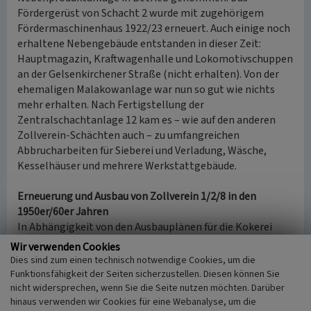
Fördergerüst von Schacht 2 wurde mit zugehörigem
Fördermaschinenhaus 1922/23 erneuert. Auch einige noch
erhaltene Nebengebäude entstanden in dieser Zeit:
Hauptmagazin, Kraftwagenhalle und Lokomotivschuppen
an der Gelsenkirchener Straße (nicht erhalten). Von der
ehemaligen Malakowanlage war nun so gut wie nichts
mehr erhalten. Nach Fertigstellung der
Zentralschachtanlage 12 kam es – wie auf den anderen
Zollverein-Schächten auch – zu umfangreichen
Abbrucharbeiten für Sieberei und Verladung, Wäsche,
Kesselhäuser und mehrere Werkstattgebäude.
Erneuerung und Ausbau von Zollverein 1/2/8 in den
1950er/60er Jahren
In Abhängigkeit von den Ausbauplänen für die Kokerei
Zollverein mit der geplanten gewaltigen Steigerung der
Wir verwenden Cookies
Förderleistung für Schacht 12 musste auch der Standort
Dies sind zum einen technisch notwendige Cookies, um die
der Gründungsschächte ausgebaut werden. Um den
Funktionsfähigkeit der Seiten sicherzustellen. Diesen können Sie
Ausbau der Schachtanlage 12 zu ermöglichen, wurde
nicht widersprechen, wenn Sie die Seite nutzen möchten. Darüber
hinaus verwenden wir Cookies für eine Webanalyse, um die
zuerst Schacht 1 zur Entlastung von 12 in den Jahren