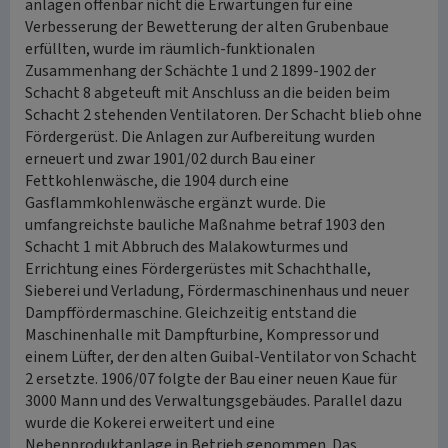
anlagen offenbar nicht die Erwartungen für eine
Verbesserung der Bewetterung der alten Grubenbaue
erfüllten, wurde im räumlich-funktionalen
Zusammenhang der Schächte 1 und 2 1899-1902 der
Schacht 8 abgeteuft mit Anschluss an die beiden beim
Schacht 2 stehenden Ventilatoren. Der Schacht blieb ohne
Fördergerüst. Die Anlagen zur Aufbereitung wurden
erneuert und zwar 1901/02 durch Bau einer
Fettkohlenwäsche, die 1904 durch eine
Gasflammkohlenwäsche ergänzt wurde. Die
umfangreichste bauliche Maßnahme betraf 1903 den
Schacht 1 mit Abbruch des Malakowturmes und
Errichtung eines Fördergerüstes mit Schachthalle,
Sieberei und Verladung, Fördermaschinenhaus und neuer
Dampffördermaschine. Gleichzeitig entstand die
Maschinenhalle mit Dampfturbine, Kompressor und
einem Lüfter, der den alten Guibal-Ventilator von Schacht
2 ersetzte. 1906/07 folgte der Bau einer neuen Kaue für
3000 Mann und des Verwaltungsgebäudes. Parallel dazu
wurde die Kokerei erweitert und eine
Nebenproduktanlage in Betrieb genommen. Das