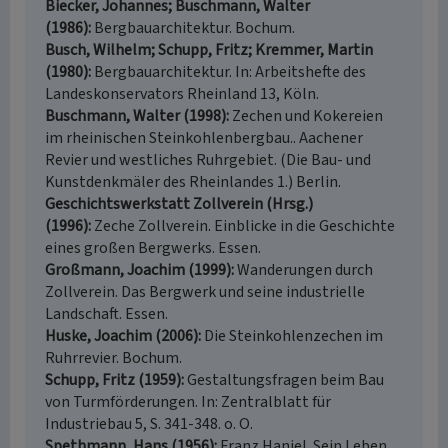
Biecker, Johannes; Buschmann, Walter
(1986)
Bergbauarchitektur. Bochum.
Busch, Wilhelm; Schupp, Fritz; Kremmer, Martin
(1980)
Bergbauarchitektur. In: Arbeitshefte des
Landeskonservators Rheinland 13, Köln.
Buschmann, Walter (1998)
Zechen und Kokereien
im rheinischen Steinkohlenbergbau.. Aachener
Revier und westliches Ruhrgebiet. (Die Bau- und
Kunstdenkmäler des Rheinlandes 1.) Berlin.
Geschichtswerkstatt Zollverein (Hrsg.)
(1996)
Zeche Zollverein. Einblicke in die Geschichte
eines großen Bergwerks. Essen.
Großmann, Joachim (1999)
Wanderungen durch
Zollverein. Das Bergwerk und seine industrielle
Landschaft. Essen.
Huske, Joachim (2006)
Die Steinkohlenzechen im
Ruhrrevier. Bochum.
Schupp, Fritz (1959)
Gestaltungsfragen beim Bau
von Turmförderungen. In: Zentralblatt für
Industriebau 5, S. 341-348. o. O.
Spethmann, Hans (1956)
Franz Haniel. Sein Leben