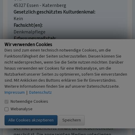
45327 Essen - Katernberg
Gesetzlich geschütztes Kulturdenkmal
Kein
Fachsicht(en)
Denkmalpflege
Erfassungsmaßstab
Wir verwenden Cookies
i.d.R. 1:5.000 (größer als 1:20.000)
Dies sind zum einen technisch notwendige Cookies, um die
Erfassungsmethode
Funktionsfähigkeit der Seiten sicherzustellen. Diesen können Sie
Archivauswertung, Auswertung historischer Karten,
nicht widersprechen, wenn Sie die Seite nutzen möchten. Darüber
Literaturauswertung, Geländebegehung/-
hinaus verwenden wir Cookies für eine Webanalyse, um die
kartierung
Nutzbarkeit unserer Seiten zu optimieren, sofern Sie einverstanden
Historischer Zeitraum
sind. Mit Anklicken des Buttons erklären Sie Ihr Einverständnis.
Beginn 1848
Weitere Informationen finden Sie auf unserer Datenschutzseite.
Impressum
|
Datenschutz
Notwendige Cookies
Webanalyse
Empfohlene Zitierweise
Urheberrechtlicher Hinweis
Der hier präsentierte Inhalt ist urheberrechtlich
geschützt. Die angezeigten Medien unterliegen