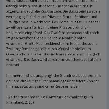
Vorderfassade sind die drei mittleren Achsen durch einen
übergiebelten Risalit betont. Ein schmalerer Risalit
akzentuiert auch die Rückfassade. Die Backsteinfassaden
werden gegliedert durch Pilaster, Sturz-, Sohlbank und
Traufgesimse in Werkstein. Das Portal mit Oculi über der
zweiflügeligen Tür ist mit einer Pilasterordnung in
Naturstein eingefasst. Das Ovalfenster wiederholte sich
im geschweiften Giebel über dem Risalit (später
verändert). Große Rechteckfenster im Erdgeschoss und
Zwillingsfenster, geteilt durch Werksteinpfeiler im
Obergeschoss. Die Fenster im Mansarddach nachträglich
verändert. Das Dach wird durch eine verschieferte Laterne
bekrönt.
Im Inneren ist die ursprüngliche Grundrissdisposition mit
opulent-dreiläufiger Treppenanlage überliefert. Von der
Innenausstattung sind keine Reste erhalten.
(Walter Buschmann, LVR-Amt für Denkmalpflege im
Rheinland, 2010)