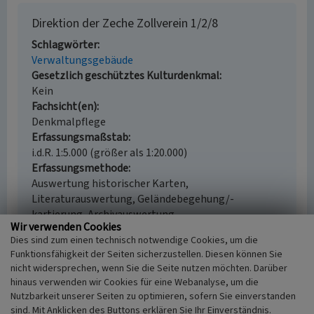
Direktion der Zeche Zollverein 1/2/8
Schlagwörter
Verwaltungsgebäude
Gesetzlich geschütztes Kulturdenkmal
Kein
Fachsicht(en)
Denkmalpflege
Erfassungsmaßstab
i.d.R. 1:5.000 (größer als 1:20.000)
Erfassungsmethode
Auswertung historischer Karten,
Literaturauswertung, Geländebegehung/-
kartierung, Archivauswertung
Wir verwenden Cookies
Historischer Zeitraum
Dies sind zum einen technisch notwendige Cookies, um die
Beginn 1906
Funktionsfähigkeit der Seiten sicherzustellen. Diesen können Sie
nicht widersprechen, wenn Sie die Seite nutzen möchten. Darüber
hinaus verwenden wir Cookies für eine Webanalyse, um die
Nutzbarkeit unserer Seiten zu optimieren, sofern Sie einverstanden
Empfohlene Zitierweise
sind. Mit Anklicken des Buttons erklären Sie Ihr Einverständnis.