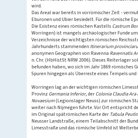
wird.
Das Areal war bereits in vorrömischer Zeit - vermu
Eburonen und Ubier besiedelt. Für die römische Ep
Die Existenz eines römischen Kastells
Castrum Bo
Worringen) ist mangels archäologischer Funde umstr
Verzeichnisse der wichtigsten römischen Reichsst
Jahrhunderts stammenden
Itinerarium provinciar
anonymen Geographen von Ravenna
Ravennatis A
n. Chr. (HbHistSt NRW 2006). Dieses Reiterlager so
befunden haben, wo sich im Jahr 1869 römisches 
Spuren hingegen als Überreste eines Tempels und 
Worringen lag an der wichtigen römischen Limesst
Provinz
Germania Inferior
, der
Colonia Claudia Ara
Novaesium
(Legionslager Neuss) zur römischen S
weiter nach Nijmegen führte. Vor Ort entspricht de
im Original spätrömischen Karte der
Tabula Peuti
Neusser Landstraße, einem Teilabschnitt der Bunde
Limesstraße und das römische Umfeld ist Welterbe