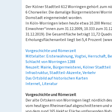
Der Kölner Stadtteil 612 Worringen gehört zum nö
6 Chorweiler. Die damalige Bürgermeisterei Worrin
Domstadt eingemeindet worden.
In Köln-Worringen leben heute etwa 10.200 Mensc
Einwohner*innen zum 31.12.2009, 10.333 zum 31.12
31.12.2019). Die Gesamtfläche beträgt 11,72 Quadr
Erholungsflächenanteil liegt bei 5,4 Prozent (www
Vorgeschichte und Römerzeit
Mittelalter: Ersterwähnung, Vogtei, Herrschaft, B
Schlacht von Worringen 1288
Neuzeit: Mairie, Bürgermeisterei, Kölner Stadtteil
Infrastruktur, Stadtteil-Akzente, Verkehr
Das Ortsbild auf historischen Karten
Internet, Literatur
Vorgeschichte und Römerzeit
Der alte Ortskern von Worringen liegt nördlich de
vom heutigen Rheinverlauf abgeschnittenen und v
von dem rund 165 Hektar Fläche umfassenden Nat