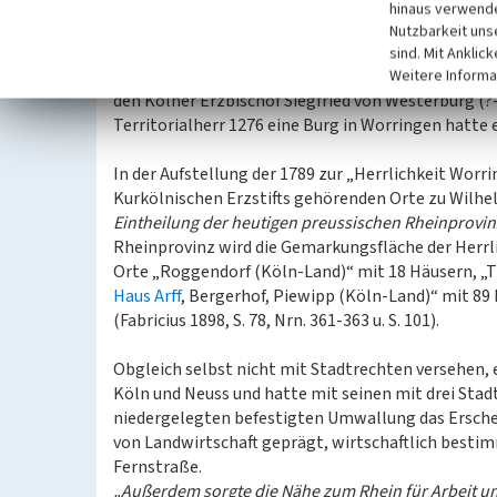
Verpfändung an das Kölner Erzstift gelangt war.
hinaus verwende
Nutzbarkeit uns
sind. Mit Anklic
Eine 1273 als Pfand König Rudolfs von Habsburg g
Weitere Informa
den Kölner Erzbischof Siegfried von Westerburg (?-
Territorialherr 1276 eine Burg in Worringen hatte 
In der Aufstellung der 1789 zur „Herrlichkeit Wor
Kurkölnischen Erzstifts gehörenden Orte zu Wilhe
Eintheilung der heutigen preussischen Rheinprovin
Rheinprovinz wird die Gemarkungsfläche der Herrl
Orte „Roggendorf (Köln-Land)“ mit 18 Häusern, „
Haus Arff
, Bergerhof, Piewipp (Köln-Land)“ mit 89 
(Fabricius 1898, S. 78, Nrn. 361-363 u. S. 101).
Obgleich selbst nicht mit Stadtrechten versehen,
Köln und Neuss und hatte mit seinen mit drei Stad
niedergelegten befestigten Umwallung das Erschei
von Landwirtschaft geprägt, wirtschaftlich bestim
Fernstraße.
„Außerdem sorgte die Nähe zum Rhein für Arbeit und