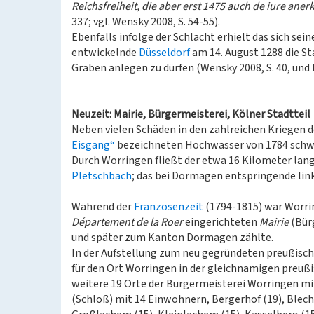
Reichsfreiheit, die aber erst 1475 auch de iure ane
337; vgl. Wensky 2008, S. 54-55).
Ebenfalls infolge der Schlacht erhielt das sich se
entwickelnde
Düsseldorf
am 14. August 1288 die St
Graben anlegen zu dürfen (Wensky 2008, S. 40, und H
Neuzeit: Mairie, Bürgermeisterei, Kölner Stadtteil
Neben vielen Schäden in den zahlreichen Kriegen de
Eisgang“
bezeichneten Hochwasser von 1784 schw
Durch Worringen fließt der etwa 16 Kilometer lang
Pletschbach
; das bei Dormagen entspringende lin
Während der
Franzosenzeit
(1794-1815) war Worri
Département de la Roer
eingerichteten
Mairie
(Bür
und später zum Kanton Dormagen zählte.
In der Aufstellung zum neu gegründeten preußisch
für den Ort Worringen in der gleichnamigen preuß
weitere 19 Orte der Bürgermeisterei Worringen mi
(Schloß) mit 14 Einwohnern, Bergerhof (19), Blechh