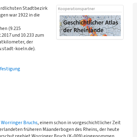
rdlichsten Stadtbezirk
Kooperationspartner
gen war 1922 in die
hen (9.215
.2017 und 10.233 zum
atkilometer, der
.stadt-koeln.de).
efestigung
s
Worringer Bruchs
, einem schon in vorgeschichtlicher Zeit
erlandeten früheren Mäanderbogen des Rheins, der heute
urschutzgebiet Worringer Bruch (K-009) eingenommen