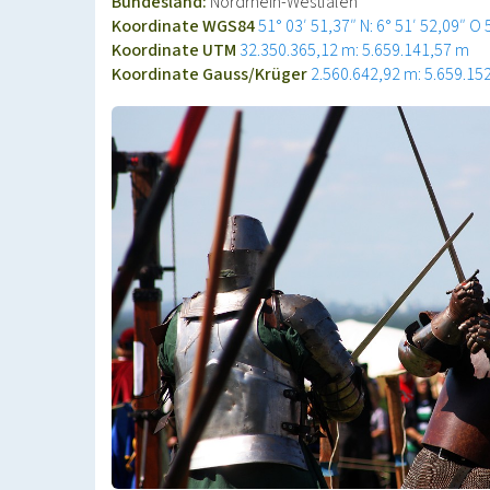
Bundesland:
Nordrhein-Westfalen
Koordinate WGS84
51° 03′ 51,37″ N: 6° 51′ 52,09″ O
Koordinate UTM
32.350.365,12 m: 5.659.141,57 m
Koordinate Gauss/Krüger
2.560.642,92 m: 5.659.15