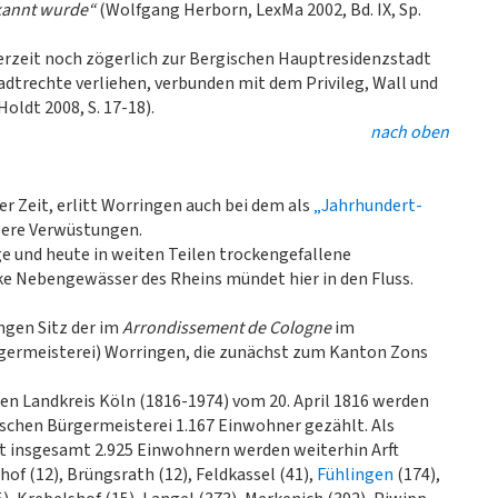
rkannt wurde“
(Wolfgang Herborn, LexMa 2002, Bd. IX, Sp.
inerzeit noch zögerlich zur Bergischen Hauptresidenzstadt
adtrechte verliehen, verbunden mit dem Privileg, Wall und
oldt 2008, S. 17-18).
nach oben
r Zeit, erlitt Worringen auch bei dem als
„Jahrhundert-
ere Verwüstungen.
e und heute in weiten Teilen trockengefallene
ke Nebengewässer des Rheins mündet hier in den Fluss.
ngen Sitz der im
Arrondissement de Cologne
im
germeisterei) Worringen, die zunächst zum Kanton Zons
en Landkreis Köln (1816-1974) vom 20. April 1816 werden
ischen Bürgermeisterei 1.167 Einwohner gezählt. Als
t insgesamt 2.925 Einwohnern werden weiterhin Arft
of (12), Brüngsrath (12), Feldkassel (41),
Fühlingen
(174),