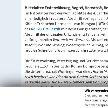
Mittelalter: Ersterwähnung, Vogtei, Herrschaft, B
Im Mittelalter wird der wohl ab Mitte des 4. Jahrh
einer lediglich in späterer Abschrift vorliegenden
Kölner Erzbischof Hermann I. von Bliesgau (~870-
das
Kölner Ursulastift
mit Besitz ausgestattet, dar
Abschrift der originalen Urkunde entstandene Fe
zurückgehenden
Worunc
bzw.
Worunch
. Als weite
Worinc, Woronc, Woring, Woeringen
und
Wuring
, b
heutige Schreibung Worringen durchsetzte (www.
Die für Verwaltung, Verteidigung und Gerichtsbark
bevor sie 1153 im Besitz der Kölner Dompropstei 
Die Unterherrschaft Worringen war eine
„Herrlichk
reich begütert war. Die von dem Grafen Gerhard de
verkaufte dieser für 100 Mark Silbers dem Dompro
erzbischöfliche Oberherrschaft ausdrücklich vorbeh
Wir verwende
Landesherrlich-politisch gehörte der Ort somit sei
Dies sind zum e
Domkapitels zur Herrlichkeit Worringen im Kurköl
Funktionsfähigke
vormalige Grafschaft Hülchrath zurück, die zwisch
nicht widerspre