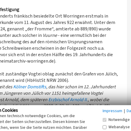
efestigung
underts fränkisch besiedelte Ort Worringen erstmals in
 Urkunde vom 11. August des Jahres 922 erwähnt. Unter dem
924, genannt „der Fromme“, amtierte ab 889/890) wurde
unter auch solcher in
Vuurne
- eine vermutlich bei der
hlschreibung des auf den römischen Ursprungsnamen
re Schreibweisen erscheinen in der Folgezeit noch u.a.
evor sich erst in der ersten Hälfte des 19. Jahrhunderts die
heimatarchiv-worringen.de).
eit zuständige Vogtei oblag zunächst den Grafen von Jülich,
genannt wird (HbHistSt NRW 2006).
eit des
Kölner Domstifts
, das hier schon im 12. Jahrhundert
m Jüngeren von Jülich vor 1151 heimgefallene Vogtei
pst Arnold, dem späteren
Erzbischof Arnold II.
, wobei die
alten blieb“
(Janssen 2008, S. 32, Nr. 120 und Zitat S. 48).
n Cookies
Impressum
|
Da
t dem Hohen Mittelalter als Unterherrschaft in Besitz des
inen technisch notwendige Cookies, um die
nischen Amt Hülchrath. Dieses Amt wiederum geht auf die
Notwendige 
it der Seiten sicherzustellen. Diesen können Sie
en 1314 und 1331 nach Erbteilungen, Verkauf und
Webanalyse
chen, wenn Sie die Seite nutzen möchten. Darüber