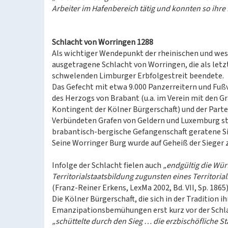
Arbeiter im Hafenbereich tätig und konnten so ihre
Schlacht von Worringen 1288
Als wichtiger Wendepunkt der rheinischen und west
ausgetragene Schlacht von Worringen, die als letz
schwelenden Limburger Erbfolgestreit beendete.
Das Gefecht mit etwa 9.000 Panzerreitern und Fußv
des Herzogs von Brabant (u.a. im Verein mit den G
Kontingent der Kölner Bürgerschaft) und der Parte
Verbündeten Grafen von Geldern und Luxemburg stat
brabantisch-bergische Gefangenschaft geratene Sie
Seine Worringer Burg wurde auf Geheiß der Sieger 
Infolge der Schlacht fielen auch
„endgültig die Würf
Territorialstaatsbildung zugunsten eines Territoria
(Franz-Reiner Erkens, LexMa 2002, Bd. VII, Sp. 1865)
Die Kölner Bürgerschaft, die sich in der Tradition
Emanzipationsbemühungen erst kurz vor der Schlac
„schüttelte durch den Sieg … die erzbischöfliche St