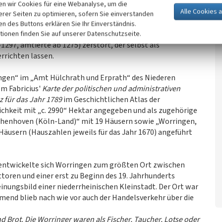
n wir Cookies für eine Webanalyse, um die
nach oben
erer Seiten zu optimieren, sofern Sie einverstanden
ken des Buttons erklären Sie Ihr Einverständnis.
enannte Burg der Jülicher in Worringen wurde 1277 durch
tionen finden Sie auf unserer Datenschutzseite.
1297, amtierte ab 1275) zerstört, der selbst als
errichten lassen.
ringen“ im „Amt Hülchrath und Erprath“ des Niederen
lm Fabricius'
Karte der politischen und administrativen
z für das Jahr 1789
im Geschichtlichen Atlas der
ichkeit mit „c. 2990“ Hektar angegeben und als zugehörige
Thenhoven (Köln-Land)“ mit 19 Häusern sowie „Worringen,
Häusern (Hauszahlen jeweils für das Jahr 1670) angeführt
 entwickelte sich Worringen zum größten Ort zwischen
ttoren und einer erst zu Beginn des 19. Jahrhunderts
nungsbild einer niederrheinischen Kleinstadt. Der Ort war
mend blieb nach wie vor auch der Handelsverkehr über die
 Brot. Die Worringer waren als Fischer, Taucher, Lotse oder