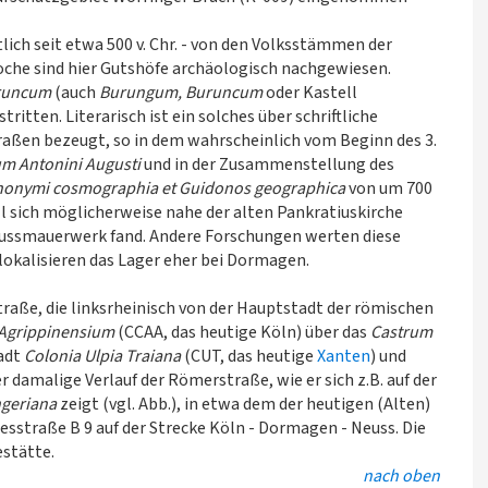
tlich seit etwa 500 v. Chr. - von den Volksstämmen der
oche sind hier Gutshöfe archäologisch nachgewiesen.
runcum
(auch
Burungum, Buruncum
oder Kastell
itten. Literarisch ist ein solches über schriftliche
raßen bezeugt, so in dem wahrscheinlich vom Beginn des 3.
um Antonini Augusti
und in der Zusammenstellung des
nonymi cosmographia et Guidonos geographica
von um 700
ll sich möglicherweise nahe der alten Pankratiuskirche
Gussmauerwerk fand. Andere Forschungen werten diese
lokalisieren das Lager eher bei Dormagen.
raße, die linksrheinisch von der Hauptstadt der römischen
 Agrippinensium
(CCAA, das heutige Köln) über das
Castrum
tadt
Colonia Ulpia Traiana
(CUT, das heutige
Xanten
) und
r damalige Verlauf der Römerstraße, wie er sich z.B. auf der
ngeriana
zeigt (vgl. Abb.), in etwa dem der heutigen (Alten)
sstraße B 9 auf der Strecke Köln - Dormagen - Neuss. Die
stätte.
nach oben