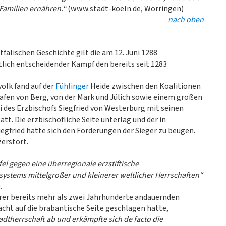
 Familien ernähren.“
(www.stadt-koeln.de, Worringen)
nach oben
fälischen Geschichte gilt die am 12. Juni 1288
tlich entscheidender Kampf den bereits seit 1283
olk fand auf der
Fühlinger
Heide zwischen den Koalitionen
rafen von Berg, von der Mark und Jülich sowie einem großen
i des Erzbischofs Siegfried von Westerburg mit seinen
t. Die erzbischöfliche Seite unterlag und der in
gfried hatte sich den Forderungen der Sieger zu beugen.
zerstört.
el gegen eine überregionale erzstiftische
lsystems mittelgroßer und kleinerer weltlicher Herrschaften“
.
 ihrer bereits mehr als zwei Jahrhunderte andauernden
ht auf die brabantische Seite geschlagen hatte,
adtherrschaft ab und erkämpfte sich de facto die