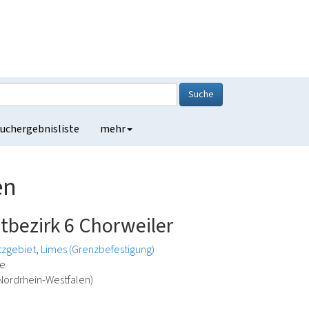
Suche
uchergebnisliste
mehr
en
dtbezirk 6 Chorweiler
tzgebiet
Limes (Grenzbefestigung)
de
Nordrhein-Westfalen)