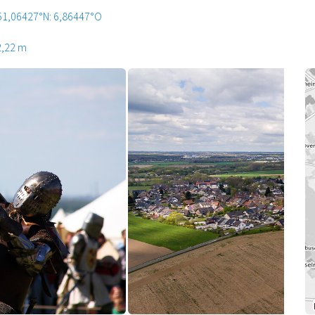
51,06427°N: 6,86447°O
2,22 m