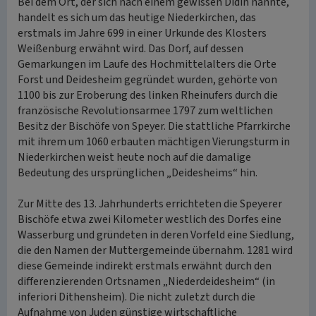
Bei dem Ort, der sich nach einem gewissen Didin nannte,
handelt es sich um das heutige Niederkirchen, das
erstmals im Jahre 699 in einer Urkunde des Klosters
Weißenburg erwähnt wird. Das Dorf, auf dessen
Gemarkungen im Laufe des Hochmittelalters die Orte
Forst und Deidesheim gegründet wurden, gehörte von
1100 bis zur Eroberung des linken Rheinufers durch die
französische Revolutionsarmee 1797 zum weltlichen
Besitz der Bischöfe von Speyer. Die stattliche Pfarrkirche
mit ihrem um 1060 erbauten mächtigen Vierungsturm in
Niederkirchen weist heute noch auf die damalige
Bedeutung des ursprünglichen „Deidesheims“ hin.
Zur Mitte des 13. Jahrhunderts errichteten die Speyerer
Bischöfe etwa zwei Kilometer westlich des Dorfes eine
Wasserburg und gründeten in deren Vorfeld eine Siedlung,
die den Namen der Muttergemeinde übernahm. 1281 wird
diese Gemeinde indirekt erstmals erwähnt durch den
differenzierenden Ortsnamen „Niederdeidesheim“ (in
inferiori Dithensheim). Die nicht zuletzt durch die
Aufnahme von Juden günstige wirtschaftliche