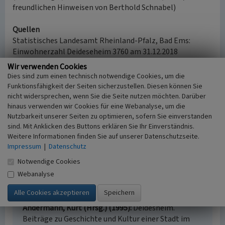
freundlichen Hinweisen von Berthold Schnabel)
Quellen
Statistisches Landesamt Rheinland-Pfalz, Bad Ems:
Einwohnerzahl Deideseheim 3760 am 31.12.2018
Wir verwenden Cookies
Internet
Dies sind zum einen technisch notwendige Cookies, um die
www.vg-deidesheim.de
: Entstehung & Geschichte der
Funktionsfähigkeit der Seiten sicherzustellen. Diesen können Sie
Verbandsgemeinde Deidesheim (abgerufen 05.11.2019)
nicht widersprechen, wenn Sie die Seite nutzen möchten. Darüber
hinaus verwenden wir Cookies für eine Webanalyse, um die
www.deutscheweine.de
: Weinstadt Deidesheim: Hort
Nutzbarkeit unserer Seiten zu optimieren, sofern Sie einverstanden
deutscher Qualitätsweinkultur (abgerufen 21.11.2019)
sind. Mit Anklicken des Buttons erklären Sie Ihr Einverständnis.
statistik.rlp.de
: Mein Dorf, meine Stadt: Stadt Deidesheim
Weitere Informationen finden Sie auf unserer Datenschutzseite.
(abgerufen 22.11.2019)
Impressum
|
Datenschutz
www.cittaslow.de
: Cittaslow Deutschland (abgerufen
20.01.2020)
Notwendige Cookies
Webanalyse
Literatur
Andermann, Kurt (Hrsg.) (1995)
Deidesheim.
Beiträge zu Geschichte und Kultur einer Stadt im