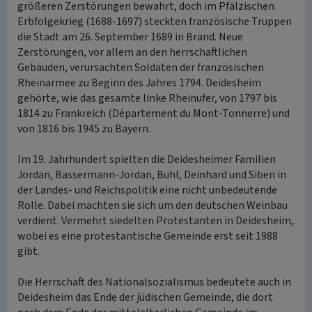
größeren Zerstörungen bewahrt, doch im Pfälzischen
Erbfolgekrieg (1688-1697) steckten französische Truppen
die Stadt am 26. September 1689 in Brand. Neue
Zerstörungen, vor allem an den herrschaftlichen
Gebäuden, verursachten Soldaten der französischen
Rheinarmee zu Beginn des Jahres 1794. Deidesheim
gehörte, wie das gesamte linke Rheinufer, von 1797 bis
1814 zu Frankreich (Département du Mont-Tonnerre) und
von 1816 bis 1945 zu Bayern.
Im 19. Jahrhundert spielten die Deidesheimer Familien
Jordan, Bassermann-Jordan, Buhl, Deinhard und Siben in
der Landes- und Reichspolitik eine nicht unbedeutende
Rolle. Dabei machten sie sich um den deutschen Weinbau
verdient. Vermehrt siedelten Protestanten in Deidesheim,
wobei es eine protestantische Gemeinde erst seit 1988
gibt.
Die Herrschaft des Nationalsozialismus bedeutete auch in
Deidesheim das Ende der jüdischen Gemeinde, die dort