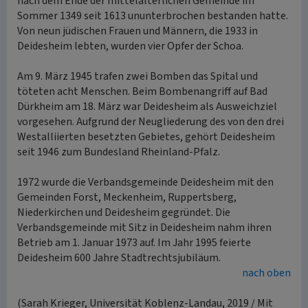
nach dem Ende der mittelalterlichen Gemeinde im
Sommer 1349 seit 1613 ununterbrochen bestanden hatte.
Von neun jüdischen Frauen und Männern, die 1933 in
Deidesheim lebten, wurden vier Opfer der Schoa.
Am 9. März 1945 trafen zwei Bomben das Spital und
töteten acht Menschen. Beim Bombenangriff auf Bad
Dürkheim am 18. März war Deidesheim als Ausweichziel
vorgesehen. Aufgrund der Neugliederung des von den drei
Westalliierten besetzten Gebietes, gehört Deidesheim
seit 1946 zum Bundesland Rheinland-Pfalz.
1972 wurde die Verbandsgemeinde Deidesheim mit den
Gemeinden Forst, Meckenheim, Ruppertsberg,
Niederkirchen und Deidesheim gegründet. Die
Verbandsgemeinde mit Sitz in Deidesheim nahm ihren
Betrieb am 1. Januar 1973 auf. Im Jahr 1995 feierte
Deidesheim 600 Jahre Stadtrechtsjubiläum.
nach oben
(Sarah Krieger, Universität Koblenz-Landau, 2019 / Mit