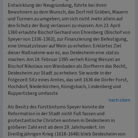
Entwicklung der Neugründung, führte bei ihren
Bewohnern zu dem Wunsch, das Dorf mit Gräben, Mauern
und Türmen zu umgeben, um sich nicht mehr allein auf
den Schutz der Burg verlassen zu müssen. Am 23. April
1360 erlaubte Bischof Gerhard von Ehrenberg (Bischof von
Speyer von 1336-1363), zur Finanzierung der Befestigung,
eine Umsatzsteuer auf Wein zu erheben. Erklärtes Ziel
dieser Maßnahme war es, aus Deidesheim eine
stat
zu
machen. Am 14. Februar 1395 verlieh König Wenzel an
Bischof Nikolaus von Wiesbaden als Dorfherrn das Recht,
Deidesheim zur Stadt zu erheben. Sie wurde in der
Folgezeit Sitz eines Amtes, das seit 1636 die Dörfer Forst,
Hochdorf, Niederkirchen, Königsbach, Lindenberg und
Ruppertsberg umfasste.
nach oben
Als Besitz des Fürstbistums Speyer konnte die
Reformation in der Stadt nicht Fuß fassen und
protestantische Christen wohnen in Deidesheim in
größerer Zahl erst ab dem 19. Jahrhundert. Im
Dreißigjährigen Krieg (1618-1648) blieb Deidesheim von