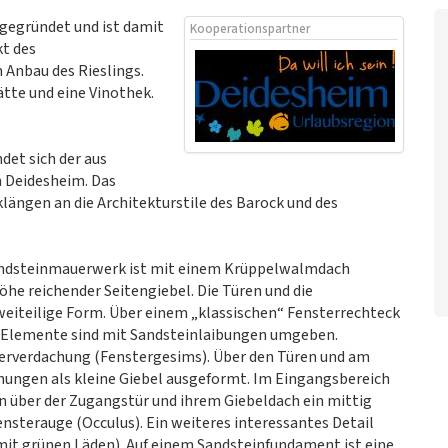
gegründet und ist damit
Kooperationspartner
kt des
 Anbau des Rieslings.
tte und eine Vinothek.
det sich der aus
 Deidesheim. Das
längen an die Architekturstile des Barock und des
andsteinmauerwerk ist mit einem Krüppelwalmdach
höhe reichender Seitengiebel. Die Türen und die
weiteilige Form. Über einem „klassischen“ Fensterrechteck
de Elemente sind mit Sandsteinlaibungen umgeben.
terverdachung (Fenstergesims). Über den Türen und am
chungen als kleine Giebel ausgeformt. Im Eingangsbereich
en über der Zugangstür und ihrem Giebeldach ein mittig
ensterauge (Occulus). Ein weiteres interessantes Detail
mit grünen Läden). Auf einem Sandsteinfundament ist eine