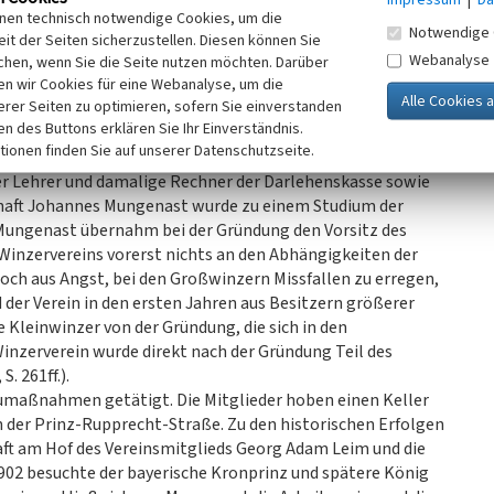
folglos gewesen. Erst als die Winzer durch die
inen technisch notwendige Cookies, um die
Notwendige 
teht, das Genossenschaftswesen kennengelernt hatten,
it der Seiten sicherzustellen. Diesen können Sie
erzeugt werden. Zu dieser Zeit waren viele kleine
Webanalyse
chen, wenn Sie die Seite nutzen möchten. Darüber
 nicht über Lagermöglichkeiten verfügten, die benötigt
n wir Cookies für eine Webanalyse, um die
erer Seiten zu optimieren, sofern Sie einverstanden
e gezwungen, den Most kurz nach der Ernte an die
ken des Buttons erklären Sie Ihr Einverständnis.
 wurden aufgrund dieser Abhängigkeit von den Ankäufern
tionen finden Sie auf unserer Datenschutzseite.
ich negativ auf die wirtschaftliche Lage der kleinen
Der Lehrer und damalige Rechner der Darlehenskasse sowie
haft Johannes Mungenast wurde zu einem Studium der
 Mungenast übernahm bei der Gründung den Vorsitz des
Winzervereins vorerst nichts an den Abhängigkeiten der
och aus Angst, bei den Großwinzern Missfallen zu erregen,
d der Verein in den ersten Jahren aus Besitzern größerer
 Kleinwinzer von der Gründung, die sich in den
inzerverein wurde direkt nach der Gründung Teil des
. 261ff.).
umaßnahmen getätigt. Die Mitglieder hoben einen Keller
 der Prinz-Rupprecht-Straße. Zu den historischen Erfolgen
aft am Hof des Vereinsmitglieds Georg Adam Leim und die
1902 besuchte der bayerische Kronprinz und spätere König