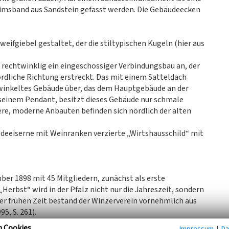
simsband aus Sandstein gefasst werden. Die Gebäudeecken
eifgiebel gestaltet, der die stiltypischen Kugeln (hier aus
 rechtwinklig ein eingeschossiger Verbindungsbau an, der
ördliche Richtung erstreckt. Das mit einem Satteldach
winkeltes Gebäude über, das dem Hauptgebäude an der
seinem Pendant, besitzt dieses Gebäude nur schmale
tere, moderne Anbauten befinden sich nördlich der alten
edeeiserne mit Weinranken verzierte „Wirtshausschild“ mit
er 1898 mit 45 Mitgliedern, zunächst als erste
Herbst“ wird in der Pfalz nicht nur die Jahreszeit, sondern
ser frühen Zeit bestand der Winzerverein vornehmlich aus
, S. 261).
n Cookies
Impressum
|
Da