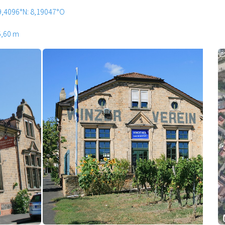
9,4096°N: 8,19047°O
5,60 m