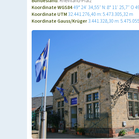
Bundesland:
Rheinland-Pfalz
Koordinate WGS84
49° 24′ 34,55″ N: 8° 11′ 25,7″ O
4
Koordinate UTM
32.441.276,40 m: 5.473.305,32 m
Koordinate Gauss/Krüger
3.441.328,30 m: 5.475.05