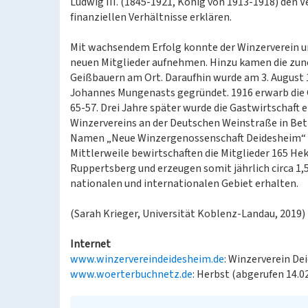
Ludwig III. (1845-1921, König von 1913-1918) den V
finanziellen Verhältnisse erklären.
Mit wachsendem Erfolg konnte der Winzerverein 
neuen Mitglieder aufnehmen. Hinzu kamen die zu
Geißbauern am Ort. Daraufhin wurde am 3. August 
Johannes Mungenasts gegründet. 1916 erwarb die
65-57. Drei Jahre später wurde die Gastwirtschaft 
Winzervereins an der Deutschen Weinstraße in Betr
Namen „Neue Winzergenossenschaft Deidesheim“
Mittlerweile bewirtschaften die Mitglieder 165 H
Ruppertsberg und erzeugen somit jährlich circa 1,
nationalen und internationalen Gebiet erhalten.
(Sarah Krieger, Universität Koblenz-Landau, 2019)
Internet
www.winzervereindeidesheim.de
: Winzerverein De
www.woerterbuchnetz.de
: Herbst (abgerufen 14.0