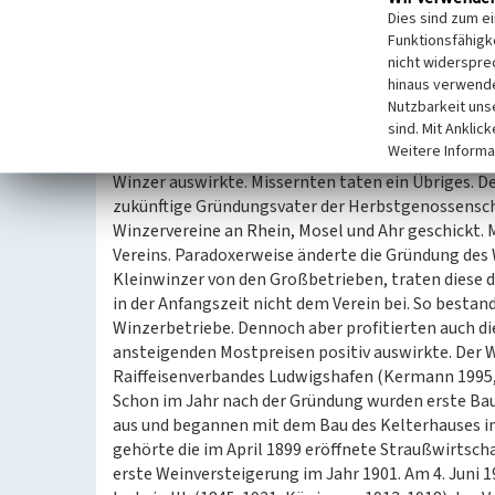
Zehn Jahre zuvor war ein Gründungsversuch noch er
Dies sind zum e
Darlehenskasse, die seit dem 6. Februar 1891 bes
Funktionsfähigke
konnten sie von den Vorteilen einer Vereinigung üb
nicht widerspre
Winzerbetriebe der Region hochverschuldet. Da sie
hinaus verwende
Nutzbarkeit uns
wurden, um Qualitätsweine herzustellen, waren si
sind. Mit Anklic
größeren Winzerbetriebe zu verkaufen. Die Preise
Weitere Informa
vorgegeben, was die Preise zunehmend drückte und s
Winzer auswirkte. Missernten taten ein Übriges. 
zukünftige Gründungsvater der Herbstgenossensc
Winzervereine an Rhein, Mosel und Ahr geschickt.
Vereins. Paradoxerweise änderte die Gründung des 
Kleinwinzer von den Großbetrieben, traten diese d
in der Anfangszeit nicht dem Verein bei. So bestan
Winzerbetriebe. Dennoch aber profitierten auch die
ansteigenden Mostpreisen positiv auswirkte. Der W
Raiffeisenverbandes Ludwigshafen (Kermann 1995, S
Schon im Jahr nach der Gründung wurden erste Ba
aus und begannen mit dem Bau des Kelterhauses in
gehörte die im April 1899 eröffnete Straußwirtsch
erste Weinversteigerung im Jahr 1901. Am 4. Juni 