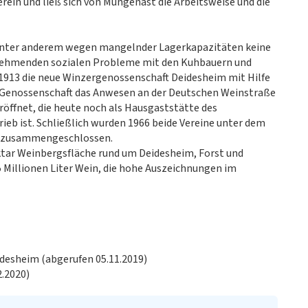
erein und ließ sich von Mungenast die Arbeitsweise und die
unter anderem wegen mangelnder Lagerkapazitäten keine
nehmenden sozialen Probleme mit den Kuhbauern und
1913 die neue Winzergenossenschaft Deidesheim mit Hilfe
 Genossenschaft das Anwesen an der Deutschen Weinstraße
eröffnet, die heute noch als Hausgaststätte des
ieb ist. Schließlich wurden 1966 beide Vereine unter dem
 zusammengeschlossen.
ektar Weinbergsfläche rund um Deidesheim, Forst und
5 Millionen Liter Wein, die hohe Auszeichnungen im
idesheim (abgerufen 05.11.2019)
2.2020)