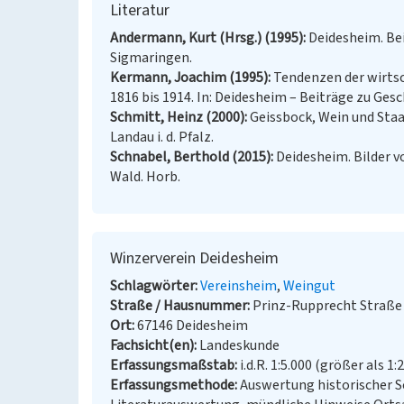
Literatur
Andermann, Kurt (Hrsg.) (1995)
Deidesheim. Bei
Sigmaringen.
Kermann, Joachim (1995)
Tendenzen der wirtsc
1816 bis 1914. In: Deidesheim – Beiträge zu Ges
Schmitt, Heinz (2000)
Geissbock, Wein und Staa
Landau i. d. Pfalz.
Schnabel, Berthold (2015)
Deidesheim. Bilder 
Wald. Horb.
Winzerverein Deidesheim
Schlagwörter
Vereinsheim
Weingut
Straße / Hausnummer
Prinz-Rupprecht Straße
Ort
67146 Deidesheim
Fachsicht(en)
Landeskunde
Erfassungsmaßstab
i.d.R. 1:5.000 (größer als 1:
Erfassungsmethode
Auswertung historischer S