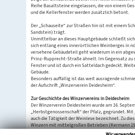
Reihe Basaltsteine eingelassen, die von einem Ge
und die Kellerfenster werden zusätzlich betont.
Der „Schauseite“ zur Straßen hin ist mit einem Schw
Sandstein) trägt.
Unmittelbar an dieses Hauptgebäude schließt sich
sich entlang eines innerörtlichen Weinberges in n
versehene Gebäudeteil geht wiederum in ein abge
Prinz-Rupprecht-Straße ähnelt. Im Gegensatz zu 
Fenster und ist durch ein Satteldach gedeckt. Wei
Gebäude.
Besonders auffällig ist das weit ausragende schmi
der Aufschrift „Winzerverein Deidesheim“.
Zur Geschichte des Winzervereins in Deidesheim
Der Winzerverein Deidesheim wurde am 16. Septemb
„Herbstgenossenschaft“ der Pfalz, gegründet. Mit „
auch die Tätigkeit der Weinlese bezeichnet. Zu die
Winzern mit mittelgroßen Betrieben (Kermann 1995
Wir verwende