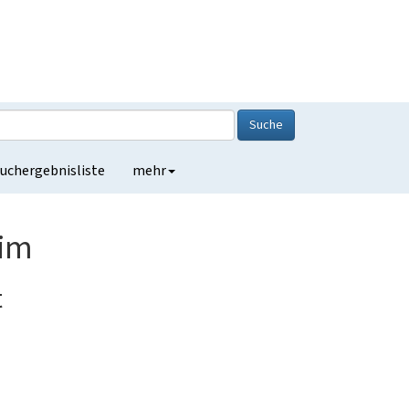
Suche
uchergebnisliste
mehr
eim
t