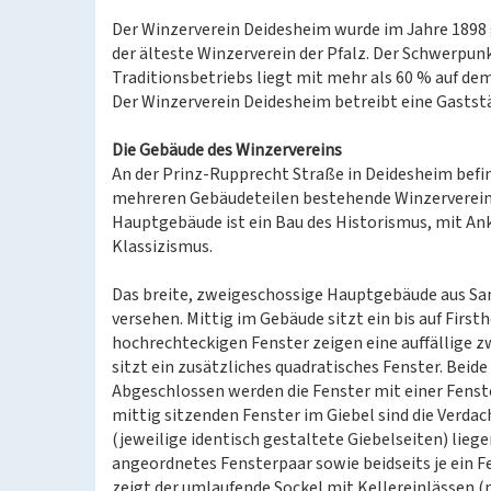
Der Winzerverein Deidesheim wurde im Jahre 1898 
der älteste Winzerverein der Pfalz. Der Schwerpun
Traditionsbetriebs liegt mit mehr als 60 % auf dem
Der Winzerverein Deidesheim betreibt eine Gaststä
Die Gebäude des Winzervereins
An der Prinz-Rupprecht Straße in Deidesheim befin
mehreren Gebäudeteilen bestehende Winzerverein
Hauptgebäude ist ein Bau des Historismus, mit Ank
Klassizismus.
Das breite, zweigeschossige Hauptgebäude aus S
versehen. Mittig im Gebäude sitzt ein bis auf First
hochrechteckigen Fenster zeigen eine auffällige z
sitzt ein zusätzliches quadratisches Fenster. Bei
Abgeschlossen werden die Fenster mit einer Fens
mittig sitzenden Fenster im Giebel sind die Verda
(jeweilige identisch gestaltete Giebelseiten) lieg
angeordnetes Fensterpaar sowie beidseits je ein F
zeigt der umlaufende Sockel mit Kellereinlässen (