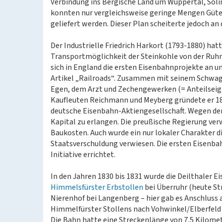
Verbindung ins Bergische Land um Wuppertal, Sol
konnten nur vergleichsweise geringe Mengen Güt
geliefert werden. Dieser Plan scheiterte jedoch a
Der Industrielle Friedrich Harkort (1793-1880) hat
Transportmöglichkeit der Steinkohle von der Ruhr
sich in England die ersten Eisenbahnprojekte an un
Artikel „Railroads“. Zusammen mit seinem Schwage
Egen, dem Arzt und Zechengewerken (= Anteilseign
Kaufleuten Reichmann und Meyberg gründete er 1
deutsche Eisenbahn-Aktiengesellschaft. Wegen der
Kapital zu erlangen. Die preußische Regierung verw
Baukosten. Auch wurde ein nur lokaler Charakter 
Staatsverschuldung verwiesen. Die ersten Eisenbah
Initiative errichtet.
In den Jahren 1830 bis 1831 wurde die Deilthaler E
Himmelsfürster Erbstollen
bei Überruhr (heute St
Nierenhof bei Langenberg – hier gab es Anschluss an
Himmelfürster Stollens nach Vohwinkel/Elberfeld 
Die Bahn hatte eine Streckenlänge von 7,5 Kilome