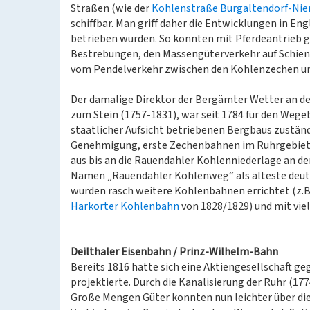
Straßen (wie der
Kohlenstraße Burgaltendorf-Nie
schiffbar. Man griff daher die Entwicklungen in E
betrieben wurden. So konnten mit Pferdeantrieb g
Bestrebungen, den Massengüterverkehr auf Schiene
vom Pendelverkehr zwischen den Kohlenzechen und
Der damalige Direktor der Bergämter Wetter an de
zum Stein (1757-1831), war seit 1784 für den Wege
staatlicher Aufsicht betriebenen Bergbaus zustän
Genehmigung, erste Zechenbahnen im Ruhrgebiet e
aus bis an die Rauendahler Kohlenniederlage an de
Namen „Rauendahler Kohlenweg“ als älteste deuts
wurden rasch weitere Kohlenbahnen errichtet (z.B
Harkorter Kohlenbahn
von 1828/1829) und mit viel
Deilthaler Eisenbahn / Prinz-Wilhelm-Bahn
Bereits 1816 hatte sich eine Aktiengesellschaft g
projektierte. Durch die Kanalisierung der Ruhr (17
Große Mengen Güter konnten nun leichter über die