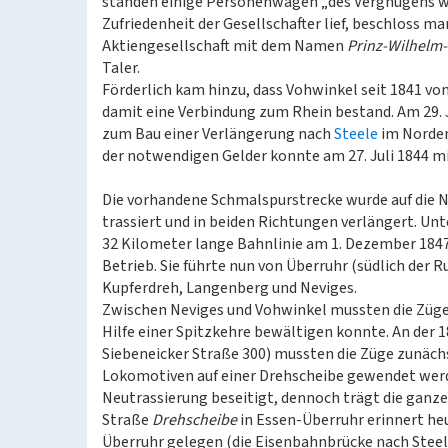
standen einige Personenwagen „des Vergnügens we
Zufriedenheit der Gesellschafter lief, beschloss ma
Aktiengesellschaft mit dem Namen
Prinz-Wilhelm
Taler.
Förderlich kam hinzu, dass Vohwinkel seit 1841 vo
damit eine Verbindung zum Rhein bestand. Am 29. 
zum Bau einer Verlängerung nach
Steele
im Norden
der notwendigen Gelder konnte am 27. Juli 1844 
Die vorhandene Schmalspurstrecke wurde auf die 
trassiert und in beiden Richtungen verlängert. Un
32 Kilometer lange Bahnlinie am 1. Dezember 184
Betrieb. Sie führte nun von Überruhr (südlich der 
Kupferdreh, Langenberg und Neviges.
Zwischen Neviges und Vohwinkel mussten die Züge 
Hilfe einer Spitzkehre bewältigen konnte. An der 
Siebeneicker Straße 300) mussten die Züge zunächs
Lokomotiven auf einer Drehscheibe gewendet werde
Neutrassierung beseitigt, dennoch trägt die gan
Straße
Drehscheibe
in Essen-Überruhr erinnert heu
Überruhr gelegen (die Eisenbahnbrücke nach Steele