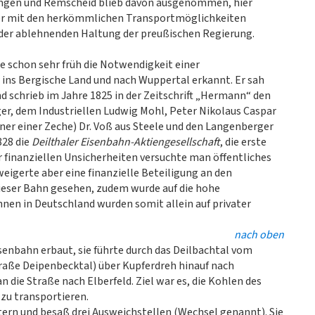
ingen und Remscheid blieb davon ausgenommen, hier
er mit den herkömmlichen Transportmöglichkeiten
n der ablehnenden Haltung der preußischen Regierung.
te schon sehr früh die Notwendigkeit einer
 ins Bergische Land und nach Wuppertal erkannt. Er sah
d schrieb im Jahre 1825 in der Zeitschrift „Hermann“ den
r, dem Industriellen Ludwig Mohl, Peter Nikolaus Caspar
er einer Zeche) Dr. Voß aus Steele und den Langenberger
828 die
Deilthaler Eisenbahn-Aktiengesellschaft
, die erste
 finanziellen Unsicherheiten versuchte man öffentliches
eigerte aber eine finanzielle Beteiligung an den
dieser Bahn gesehen, zudem wurde auf die hohe
nen in Deutschland wurden somit allein auf privater
nach oben
isenbahn erbaut, sie führte durch das Deilbachtal vom
raße Deipenbecktal) über Kupferdreh hinauf nach
 die Straße nach Elberfeld. Ziel war es, die Kohlen des
zu transportieren.
tern und besaß drei Ausweichstellen (Wechsel genannt). Sie