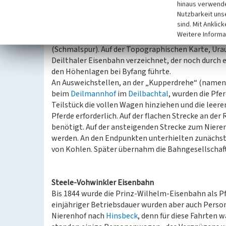
hinaus verwende
und seiner Familie befahren. Sie nutzten dabei e
Nutzbarkeit uns
durfte sich später mit seiner Erlaubnis
Prinz-Wilhe
sind. Mit Anklic
Diese Bahn trug bereits die Bezeichnung „Eisenbahn
Weitere Informa
Die Gesamtstrecke betrug eine preußische Meile (7
(Schmalspur). Auf der Topographischen Karte, Urau
Deilthaler Eisenbahn verzeichnet, der noch durch
den Höhenlagen bei Byfang führte.
An Ausweichstellen, an der „Kupperdrehe“ (namen
beim
Deilmannhof
im
Deilbachtal
, wurden die Pfe
Teilstück die vollen Wagen hinziehen und die lee
Pferde erforderlich. Auf der flachen Strecke an der
benötigt. Auf der ansteigenden Strecke zum Niere
werden. An den Endpunkten unterhielten zunächst
von Kohlen. Später übernahm die Bahngesellschaft
Steele-Vohwinkler Eisenbahn
Bis 1844 wurde die Prinz-Wilhelm-Eisenbahn als P
einjähriger Betriebsdauer wurden aber auch Person
Nierenhof nach
Hinsbeck
, denn für diese Fahrten