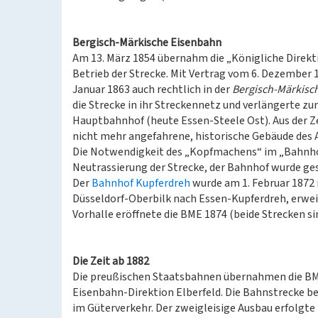
Bergisch-Märkische Eisenbahn
Am 13. März 1854 übernahm die „Königliche Direkt
Betrieb der Strecke. Mit Vertrag vom 6. Dezember 
Januar 1863 auch rechtlich in der
Bergisch-Märkisc
die Strecke in ihr Streckennetz und verlängerte zum
Hauptbahnhof (heute Essen-Steele Ost). Aus der 
nicht mehr angefahrene, historische Gebäude des 
Die Notwendigkeit des „Kopfmachens“ im „Bahnhof 
Neutrassierung der Strecke, der Bahnhof wurde ge
Der
Bahnhof Kupferdreh
wurde am 1. Februar 1872 
Düsseldorf-Oberbilk nach Essen-Kupferdreh, erwei
Vorhalle eröffnete die BME 1874 (beide Strecken si
Die Zeit ab 1882
Die preußischen Staatsbahnen übernahmen die BME 
Eisenbahn-Direktion Elberfeld. Die Bahnstrecke b
im Güterverkehr. Der zweigleisige Ausbau erfolgte