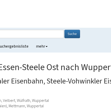
Suche
uchergebnisliste
mehr
Essen-Steele Ost nach Wupper
aler Eisenbahn, Steele-Vohwinkler E
n, Velbert, Wülfrath, Wuppertal
alen), Mettmann, Wuppertal