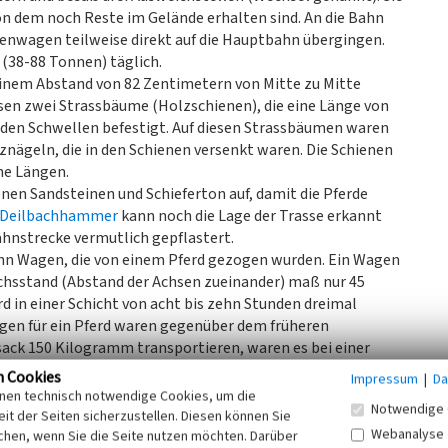
von dem noch Reste im Gelände erhalten sind. An die Bahn
nwagen teilweise direkt auf die Hauptbahn übergingen.
(38-88 Tonnen) täglich.
einem Abstand von 82 Zentimetern von Mitte zu Mitte
esen zwei Strassbäume (Holzschienen), die eine Länge von
 den Schwellen befestigt. Auf diesen Strassbäumen waren
znägeln, die in den Schienen versenkt waren. Die Schienen
he Längen.
nen Sandsteinen und Schieferton auf, damit die Pferde
Deilbachhammer
kann noch die Lage der Trasse erkannt
ahnstrecke vermutlich gepflastert.
ehn Wagen, die von einem Pferd gezogen wurden. Ein Wagen
Achsstand (Abstand der Achsen zueinander) maß nur 45
d in einer Schicht von acht bis zehn Stunden dreimal
gen für ein Pferd waren gegenüber dem früheren
ack 150 Kilogramm transportieren, waren es bei einer
wichte), also fast 30 Mal mehr.
n Cookies
Impressum
|
Da
nach oben
inen technisch notwendige Cookies, um die
Notwendige 
rinz Wilhelm von Preußen, dem jüngsten Bruder König
it der Seiten sicherzustellen. Diesen können Sie
Webanalyse
nig Wilhelm I. und ab 1871 Kaiser Wilhelm I. (1797-1888),
chen, wenn Sie die Seite nutzen möchten. Darüber