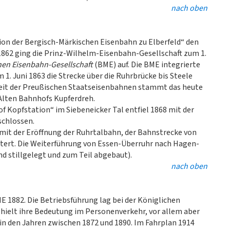
nach oben
ion der Bergisch-Märkischen Eisenbahn zu Elberfeld“ den
1862 ging die Prinz-Wilhelm-Eisenbahn-Gesellschaft zum 1.
hen Eisenbahn-Gesellschaft
(BME) auf. Die BME integrierte
 1. Juni 1863 die Strecke über die Ruhrbrücke bis Steele
Zeit der Preußischen Staatseisenbahnen stammt das heute
Alten Bahnhofs Kupferdreh.
Kopfstation“ im Siebeneicker Tal entfiel 1868 mit der
schlossen.
mit der Eröffnung der Ruhrtalbahn, der Bahnstrecke von
tert. Die Weiterführung von Essen-Überruhr nach Hagen-
nd stillgelegt und zum Teil abgebaut).
nach oben
1882. Die Betriebsführung lag bei der Königlichen
ehielt ihre Bedeutung im Personenverkehr, vor allem aber
 in den Jahren zwischen 1872 und 1890. Im Fahrplan 1914