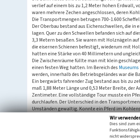
verlief auf einem bis zu 1,2 Meter hohen Erdwall, 
waren mehrere Zechen angeschlossen, deren Kohle
Die Transportmengen betrugen 700-1.600 Scheffel 
Der Oberbau bestand aus Eichenschwellen, die in 
lagen. Quer zu den Schwellen befanden sich auf di
3,3 Metern besaßen. Sie waren mit Holznägeln auf
die eisernen Schienen befestigt, wiederum mit Hol
hatten eine Stärke von 40 Millimetern und ungleic
Die Zwischenräume füllte man mit klein geschlage
einen festen Weg hatten. Im Bereich des
Museums 
werden, innerhalb des Betriebsgeländes war die B
Ein bergwärts fahrender Zug bestand aus bis zu z
maß 1,88 Meter Länge und 0,53 Meter Breite, der 
Zentimeter. Eine vollständige Tour musste ein Pfer
durchlaufen. Der Unterschied in den Transportmen
Umständen gewaltig. Konnte ein Pferd im Kohlens
Fahrt mit der Bahn 4.400 Kilogramm (ohne Wagenge
Wir verwende
Dies sind zum e
Am 20. September 1831 wurde die Strecke durch P
Funktionsfähigke
Friedrich Wilhelms II. und späteren preußischen Kö
nicht widerspre