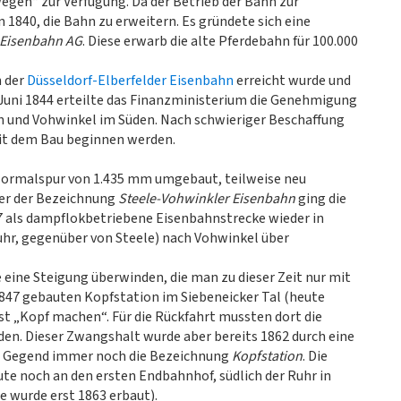
gen“ zur Verfügung. Da der Betrieb der Bahn zur
n 1840, die Bahn zu erweitern. Es gründete sich eine
-Eisenbahn AG
. Diese erwarb die alte Pferdebahn für 100.000
n der
Düsseldorf-Elberfelder Eisenbahn
erreicht wurde und
Juni 1844 erteilte das Finanzministerium die Genehmigung
 und Vohwinkel im Süden. Nach schwieriger Beschaffung
mit dem Bau beginnen werden.
Normalspur von 1.435 mm umgebaut, teilweise neu
ter der Bezeichnung
Steele-Vohwinkler Eisenbahn
ging die
7 als dampflokbetriebene Eisenbahnstrecke wieder in
Ruhr, gegenüber von Steele) nach Vohwinkel über
eine Steigung überwinden, die man zu dieser Zeit nur mit
1847 gebauten Kopfstation im Siebeneicker Tal (heute
t „Kopf machen“. Für die Rückfahrt mussten dort die
n. Dieser Zwangshalt wurde aber bereits 1862 durch eine
ze Gegend immer noch die Bezeichnung
Kopfstation
. Die
te noch an den ersten Endbahnhof, südlich der Ruhr in
 wurde erst 1863 erbaut).