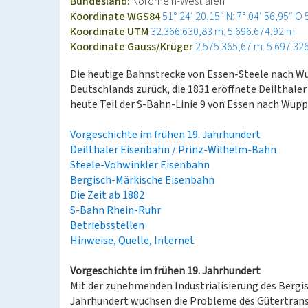
Bundesland:
Nordrhein-Westfalen
Koordinate WGS84
51° 24′ 20,15″ N: 7° 04′ 56,95″ O
Koordinate UTM
32.366.630,83 m: 5.696.674,92 m
Koordinate Gauss/Krüger
2.575.365,67 m: 5.697.32
Die heutige Bahnstrecke von Essen-Steele nach Wu
Deutschlands zurück, die 1831 eröffnete Deilthal
heute Teil der S-Bahn-Linie 9 von Essen nach Wupp
Vorgeschichte im frühen 19. Jahrhundert
Deilthaler Eisenbahn / Prinz-Wilhelm-Bahn
Steele-Vohwinkler Eisenbahn
Bergisch-Märkische Eisenbahn
Die Zeit ab 1882
S-Bahn Rhein-Ruhr
Betriebsstellen
Hinweise, Quelle, Internet
Vorgeschichte im frühen 19. Jahrhundert
Mit der zunehmenden Industrialisierung des Bergis
Jahrhundert wuchsen die Probleme des Gütertran