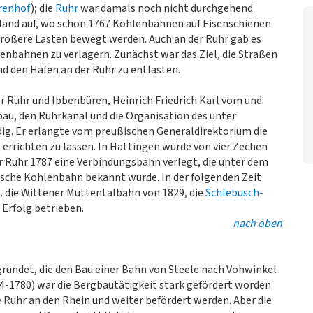
renhof
); die
Ruhr
war damals noch nicht durchgehend
ngland auf, wo schon 1767 Kohlenbahnen auf Eisenschienen
rößere Lasten bewegt werden. Auch an der Ruhr gab es
nbahnen zu verlagern. Zunächst war das Ziel, die Straßen
 den Häfen an der Ruhr zu entlasten.
r Ruhr und Ibbenbüren, Heinrich Friedrich Karl vom und
bau, den Ruhrkanal und die Organisation des unter
dig. Er erlangte vom preußischen Generaldirektorium die
rrichten zu lassen. In Hattingen wurde von vier Zechen
r Ruhr 1787 eine Verbindungsbahn verlegt, die unter dem
che Kohlenbahn bekannt wurde. In der folgenden Zeit
. die Wittener Muttentalbahn von 1829, die
Schlebusch-
 Erfolg betrieben.
nach oben
egründet, die den Bau einer Bahn von Steele nach Vohwinkel
74-1780) war die Bergbautätigkeit stark gefördert worden.
 Ruhr an den Rhein und weiter befördert werden. Aber die