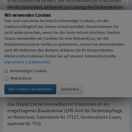
Erbstollensohle sichern. Der Himmelsfürster Erbstollen
diente zumindest zeitweise zur Lösung der Grubenwasser
der Zeche Altendorfer Tiefbau.
Wir verwenden Cookies
Dies sind zum einen technisch notwendige Cookies, um die
Nachdem die Zeche Vereinigung bereits 1877 stillgelegt
Funktionsfähigkeit der Seiten sicherzustellen. Diesen können Sie
nicht widersprechen, wenn Sie die Seite nutzen möchten. Darüber
worden war, stellte Himmelsfürster Erbstollen 1888 die
hinaus verwenden wir Cookies für eine Webanalyse, um die
Förderung ein. Vereinigung wurde zunächst verpachtet an
Nutzbarkeit unserer Seiten zu optimieren, sofern Sie einverstanden
Zeche Prinz Wilhelm und 1937 von Zeche Theodor
sind. Mit Anklicken des Buttons erklären Sie Ihr Einverständnis.
übernommen (seit 1968 Zeche Heinrich). Himmelsfürster
Weitere Informationen finden Sie auf unserer Datenschutzseite.
Erbstollen geriet 1907 durch Zwangsversteigerung an die
Impressum
|
Datenschutz
Gewerkschaft Catharina in Altendorf, kam 1925 zu Zeche
Notwendige Cookies
Adler und damit 1929 zu Zeche Heinrich. Das Zechenhaus
von Vereinigung/Himmelsfürster Erbstollen gehörte
Webanalyse
spätestens 1910 dem Schreiner Alexander Westhoff und
überlebte als Werkstatt und Wohnhaus.
Das Objekt Zeche Himmelfürster Erbstollen ist ein
eingetragenes Baudenkmal (LVR-Amt für Denkmalpflege
im Rheinland, Datenbank-Nr. 77117, Denkmalliste Essen,
laufende Nr. 753).