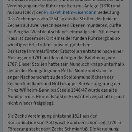
Vereinigung an der Ruhr erhielten mit Anlage (1830) und
Ausbau (1847) der
Prinz-Wilhelm-Eisenbahn
Bedeutung.
Das Zechenhaus von 1854, in das die Stollen der beiden
Zechen auf zwei verschiedenen Ebenen mündeten, dürfte
im Bergbau Westdeutschlands einmalig sein. Mit diesem
Haus ist zudem der Ort eines der für den Ruhrbergbau so
wichtigen Erbstollens präsent geblieben.
Der erste Himmelsfürster Erbstollen entstand nach einer
Mutung von 1781 und darauf folgender Belehnung von
1787. Dieser Stollen hatte sein Mundloch knapp unterhalb
der an der Ruhr gelegenen Rothe Mühle und stand in
enger Nachbarschaft zu den Stollenmundlöchern der
Zechen Sandbank und Nottekappe. Bei Verlängerung der
Prinz-Wilhelm-Bahn bis Steele 1846/47 wurde das alte
Mundloch des Himmelsfürster Erbstollen verschüttet und
nicht wieder freigelegt.
Die Zeche Vereinigung entstand 1811 aus der
Konsolidation von Pottwische und der schon seit 1770 in
Förderung stehenden Zeche Schmierfuß. Die Verleihung