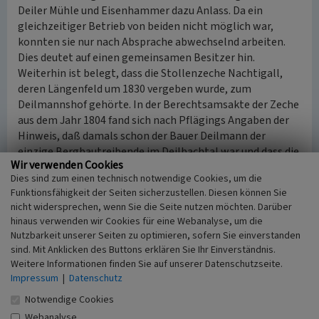
Deiler Mühle und Eisenhammer dazu Anlass. Da ein
gleichzeitiger Betrieb von beiden nicht möglich war,
konnten sie nur nach Absprache abwechselnd arbeiten.
Dies deutet auf einen gemeinsamen Besitzer hin.
Weiterhin ist belegt, dass die Stollenzeche Nachtigall,
deren Längenfeld um 1830 vergeben wurde, zum
Deilmannshof gehörte. In der Berechtsamsakte der Zeche
aus dem Jahr 1804 fand sich nach Pflägings Angaben der
Hinweis, daß damals schon der Bauer Deilmann der
einzige Bergbautreibende im Deilbachtal war und dass die
Wir verwenden Cookies
Vorfahren dieses Bauern schon seit Alters her fünf Flöze
Dies sind zum einen technisch notwendige Cookies, um die
behauen und abgebaut hatten. Der regelrechte
Funktionsfähigkeit der Seiten sicherzustellen. Diesen können Sie
Grubenbetrieb begann 1858/59.
nicht widersprechen, wenn Sie die Seite nutzen möchten. Darüber
hinaus verwenden wir Cookies für eine Webanalyse, um die
(LVR-Amt für Denkmalpflege im Rheinland, 2010)
Nutzbarkeit unserer Seiten zu optimieren, sofern Sie einverstanden
sind. Mit Anklicken des Buttons erklären Sie Ihr Einverständnis.
Weitere Informationen finden Sie auf unserer Datenschutzseite.
Literatur
Impressum
|
Datenschutz
Busch, Rainer Johann; Deilmann, Hans Günter;
Notwendige Cookies
Schäfer, Friedrich (1995)
Das Deilbachtal.
Webanalyse