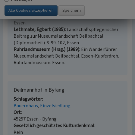
Geschichte und seine Bedeutung für Kupferdreh.
(Bürgerschaft Kupferdreh e.V., Kupferdreher Hefte,
Beiträge zur Geschichte unserer Heimat, Heft 2.)
Essen.
Lethmate, Egbert (1985)
Landschaftspflegerischer
Beitrag zur Museumslandschaft Deilbachtal
(Diplomarbeit). S. 99-102, Essen.
Ruhrlandmuseum (Hrsg.) (1989)
Ein Wanderführer.
Museumslandschaft Deilbachtal. Essen-Kupferdreh.
Ruhrlandmuseum. Essen.
Deilmannhof in Byfang
Schlagwörter
Bauernhaus
Einzelsiedlung
Ort
45257 Essen - Byfang
Gesetzlich geschütztes Kulturdenkmal
Kein