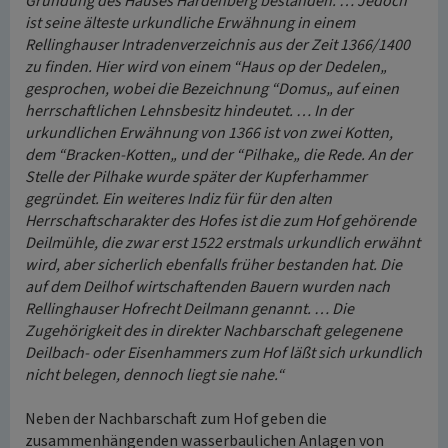
Gründung des Hauses Hardenberg bestanden. … Jedoch
ist seine älteste urkundliche Erwähnung in einem
Rellinghauser Intradenverzeichnis aus der Zeit 1366/1400
zu finden. Hier wird von einem “Haus op der Dedelen„
gesprochen, wobei die Bezeichnung “Domus„ auf einen
herrschaftlichen Lehnsbesitz hindeutet. … In der
urkundlichen Erwähnung von 1366 ist von zwei Kotten,
dem “Bracken-Kotten„ und der “Pilhake„ die Rede. An der
Stelle der Pilhake wurde später der Kupferhammer
gegründet. Ein weiteres Indiz für für den alten
Herrschaftscharakter des Hofes ist die zum Hof gehörende
Deilmühle, die zwar erst 1522 erstmals urkundlich erwähnt
wird, aber sicherlich ebenfalls früher bestanden hat. Die
auf dem Deilhof wirtschaftenden Bauern wurden nach
Rellinghauser Hofrecht Deilmann genannt. … Die
Zugehörigkeit des in direkter Nachbarschaft gelegenene
Deilbach- oder Eisenhammers zum Hof läßt sich urkundlich
nicht belegen, dennoch liegt sie nahe.“
Neben der Nachbarschaft zum Hof geben die
zusammenhängenden wasserbaulichen Anlagen von