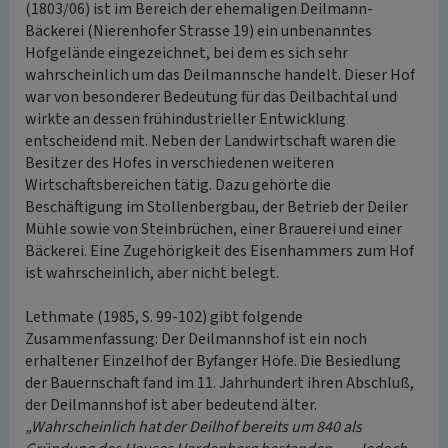
(1803/06) ist im Bereich der ehemaligen Deilmann-
Bäckerei (Nierenhofer Strasse 19) ein unbenanntes
Hofgelände eingezeichnet, bei dem es sich sehr
wahrscheinlich um das Deilmannsche handelt. Dieser Hof
war von besonderer Bedeutung für das Deilbachtal und
wirkte an dessen frühindustrieller Entwicklung
entscheidend mit. Neben der Landwirtschaft waren die
Besitzer des Hofes in verschiedenen weiteren
Wirtschaftsbereichen tätig. Dazu gehörte die
Beschäftigung im Stollenbergbau, der Betrieb der Deiler
Mühle sowie von Steinbrüchen, einer Brauerei und einer
Bäckerei. Eine Zugehörigkeit des Eisenhammers zum Hof
ist wahrscheinlich, aber nicht belegt.
Lethmate (1985, S. 99-102) gibt folgende
Zusammenfassung: Der Deilmannshof ist ein noch
erhaltener Einzelhof der Byfanger Höfe. Die Besiedlung
der Bauernschaft fand im 11. Jahrhundert ihren Abschluß,
der Deilmannshof ist aber bedeutend älter.
„Wahrscheinlich hat der Deilhof bereits um 840 als