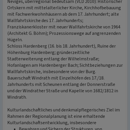
Neviges, überregional bedeutsam (VLD 2010): Historischer
Ortskern mit mittelalterlicher Kirche, Kirchhofbebauung
mit Fachwerkwohnhäusern ab dem 17. Jahrhundert; alte
Wallfahrtskirche des 17. Jahrhunderts;
Franziskanerkloster mit neuer Wallfahrtskirche von 1964
(Architekt G. Böhm); Prozessionswege auf angrenzenden
Hügeln.
Schloss Hardenberg (16. bis 18. Jahrhundert), Ruine der
Höhenburg Hardenberg; gründerzeitliche
Stadterweiterung entlang der Wilhelmstraße;
Hofanlagen am Hardenberger Bach; Sichtbeziehungen zur
Wallfahrtskirche, insbesondere von der Burg.
Bauerschaft Windrath mit Einzelhöfen des 17./18.
Jahrhunderts mit Scheunen entlang der Donnerstraße
und der Windrather Straße und Kapelle von 1682/1812 in
Windrath.
Kulturlandschaftliches und denkmalpflegerisches Ziel im
Rahmen der Regionalplanung ist eine erhaltende
Kulturlandschaftsentwicklung, insbesondere
Bewahren und Sichern der Strukturen, von