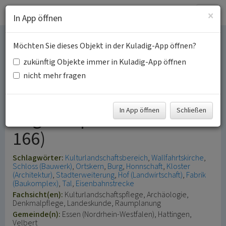
Togg
×
In App öffnen
navig
Möchten Sie dieses Objekt in der Kuladig-App öffnen?
Deilbachtal / Langenberg
zukünftig Objekte immer in Kuladig-App öffnen
/ Neviges / Windrath
nicht mehr fragen
(Kulturlandschaftsbereich
In App öffnen
Schließen
Regionalplan Düsseldorf
166)
Schlagwörter:
Kulturlandschaftsbereich
Wallfahrtskirche
Schloss (Bauwerk)
Ortskern
Burg
Honnschaft
Kloster
(Architektur)
Stadterweiterung
Hof (Landwirtschaft)
Fabrik
(Baukomplex)
Tal
Eisenbahnstrecke
Fachsicht(en):
Kulturlandschaftspflege, Archäologie,
Denkmalpflege, Landeskunde, Raumplanung
Gemeinde(n):
Essen (Nordrhein-Westfalen), Hattingen,
Velbert