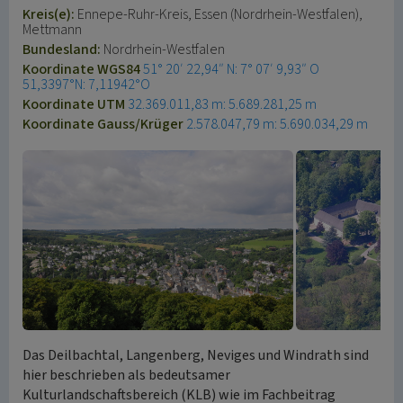
Kreis(e):
Ennepe-Ruhr-Kreis, Essen (Nordrhein-Westfalen),
Mettmann
Bundesland:
Nordrhein-Westfalen
Koordinate WGS84
51° 20′ 22,94″ N: 7° 07′ 9,93″ O
51,3397°N: 7,11942°O
Koordinate UTM
32.369.011,83 m: 5.689.281,25 m
Koordinate Gauss/Krüger
2.578.047,79 m: 5.690.034,29 m
Das Deilbachtal, Langenberg, Neviges und Windrath sind
hier beschrieben als bedeutsamer
Kulturlandschaftsbereich (KLB) wie im Fachbeitrag