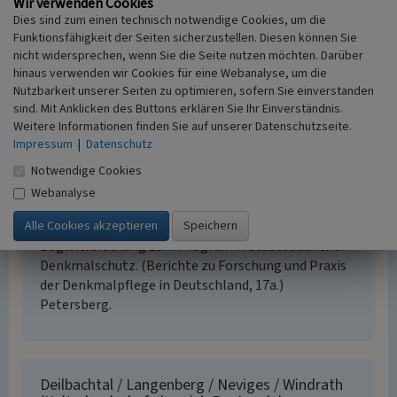
Wir verwenden Cookies
Regionalplan Düsseldorf. Erhaltende
Dies sind zum einen technisch notwendige Cookies, um die
Kulturlandschaftsentwicklung. S. 146, Köln. Online
Funktionsfähigkeit der Seiten sicherzustellen. Diesen können Sie
verfügbar:
nicht widersprechen, wenn Sie die Seite nutzen möchten. Darüber
http://www.kulturlandschaftsentwicklung-
hinaus verwenden wir Cookies für eine Webanalyse, um die
nrw.lvr.de
, abgerufen am 28.11.2013
Nutzbarkeit unserer Seiten zu optimieren, sofern Sie einverstanden
sind. Mit Anklicken des Buttons erklären Sie Ihr Einverständnis.
Vereinigung der Landesdenkmalpfleger in der
Weitere Informationen finden Sie auf unserer Datenschutzseite.
Bundesrepublik Deutschland (Hrsg.)
Impressum
|
Datenschutz
(2010)
Historische Städte in Deutschland.
Stadtkerne und Stadtbereiche mit besonderer
Notwendige Cookies
Denkmalbedeutung. Eine Bestandserhebung im
Webanalyse
Auftrag des Bundesministeriums für Verkehr, Bau
und Stadtentwicklung im Rahmen der
Begleitforschung zum Programm Städtebaulicher
Denkmalschutz. (Berichte zu Forschung und Praxis
der Denkmalpflege in Deutschland, 17a.)
Petersberg.
Deilbachtal / Langenberg / Neviges / Windrath