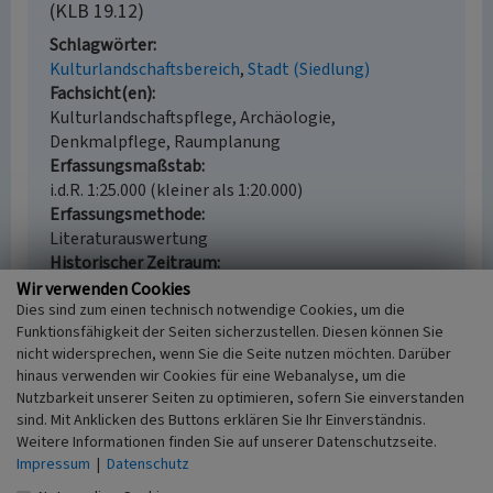
(KLB 19.12)
Schlagwörter
Kulturlandschaftsbereich
Stadt (Siedlung)
Fachsicht(en)
Kulturlandschaftspflege, Archäologie,
Denkmalpflege, Raumplanung
Erfassungsmaßstab
i.d.R. 1:25.000 (kleiner als 1:20.000)
Erfassungsmethode
Literaturauswertung
Historischer Zeitraum
Beginn 2001
Wir verwenden Cookies
Dies sind zum einen technisch notwendige Cookies, um die
Funktionsfähigkeit der Seiten sicherzustellen. Diesen können Sie
nicht widersprechen, wenn Sie die Seite nutzen möchten. Darüber
hinaus verwenden wir Cookies für eine Webanalyse, um die
Empfohlene Zitierweise
Nutzbarkeit unserer Seiten zu optimieren, sofern Sie einverstanden
Urheberrechtlicher Hinweis
sind. Mit Anklicken des Buttons erklären Sie Ihr Einverständnis.
Weitere Informationen finden Sie auf unserer Datenschutzseite.
Der hier präsentierte Inhalt ist urheberrechtlich
Impressum
|
Datenschutz
geschützt. Die angezeigten Medien unterliegen