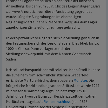
römische Lager befand sich an der Stelle der ubischen
Ansiedlung, bis dann um 30 n. Chr. das Legionslager
castra
bonnensis
nördlich von dieser Ansiedlung gegründet
wurde. Jüngste Ausgrabungen im ehemaligen
Regierungsviertel haben Reste des
vicus
, der dem Lager
zugehörigen Zivilsiedlung, zu Tage gebracht.
In der Spätantike verlagerte sich die Siedlung gänzlich in
den Festungsbereich des Legionslagers. Dies blieb bis ca.
1000 n. Chr. so. Dann verlagerte sich der
Siedlungsschwerpunkt mit dem Namen
Bonna
nach
Süden.
Kristallisationspunkt der mittelalterlichen Stadt bildete
die auf einem römisch-frühchristlichen Gräberfeld
errichtete Märtyrerkirche, dem späteren
Münster
. Die
bürgerliche Marktsiedlung vor der Stiftsstadt wurde 1244
mit dieser zusammengelegt und befestigt. Im 18.
Jahrhundert wurde Bonn zur Residenzstadt der Kölner
Kurfürsten ausgebaut.
Residenzschloss
(seit 1818
Universität), Poppelsdorfer Schloss Clemensruhe,