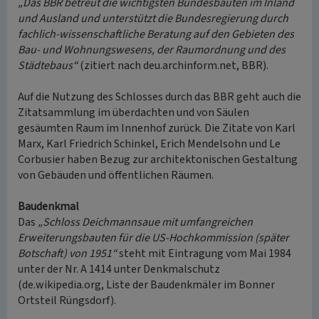
„Das BBR betreut die wichtigsten Bundesbauten im Inland
und Ausland und unterstützt die Bundesregierung durch
fachlich-wissenschaftliche Beratung auf den Gebieten des
Bau- und Wohnungswesens, der Raumordnung und des
Städtebaus“
(zitiert nach deu.archinform.net, BBR).
Auf die Nutzung des Schlosses durch das BBR geht auch die
Zitatsammlung im überdachten und von Säulen
gesäumten Raum im Innenhof zurück. Die Zitate von Karl
Marx, Karl Friedrich Schinkel, Erich Mendelsohn und Le
Corbusier haben Bezug zur architektonischen Gestaltung
von Gebäuden und öffentlichen Räumen.
Baudenkmal
Das
„Schloss Deichmannsaue mit umfangreichen
Erweiterungsbauten für die US-Hochkommission (später
Botschaft) von 1951“
steht mit Eintragung vom Mai 1984
unter der Nr. A 1414 unter Denkmalschutz
(de.wikipedia.org, Liste der Baudenkmäler im Bonner
Ortsteil Rüngsdorf).