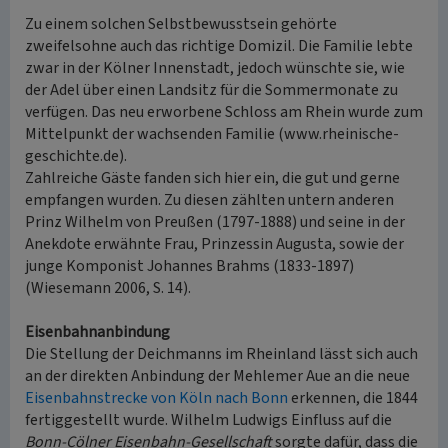
Zu einem solchen Selbstbewusstsein gehörte
zweifelsohne auch das richtige Domizil. Die Familie lebte
zwar in der Kölner Innenstadt, jedoch wünschte sie, wie
der Adel über einen Landsitz für die Sommermonate zu
verfügen. Das neu erworbene Schloss am Rhein wurde zum
Mittelpunkt der wachsenden Familie (www.rheinische-
geschichte.de).
Zahlreiche Gäste fanden sich hier ein, die gut und gerne
empfangen wurden. Zu diesen zählten untern anderen
Prinz Wilhelm von Preußen (1797-1888) und seine in der
Anekdote erwähnte Frau, Prinzessin Augusta, sowie der
junge Komponist Johannes Brahms (1833-1897)
(Wiesemann 2006, S. 14).
Eisenbahnanbindung
Die Stellung der Deichmanns im Rheinland lässt sich auch
an der direkten Anbindung der Mehlemer Aue an die neue
Eisenbahnstrecke von Köln nach Bonn
erkennen, die 1844
fertiggestellt wurde. Wilhelm Ludwigs Einfluss auf die
Bonn-Cölner Eisenbahn-Gesellschaft
sorgte dafür, dass die