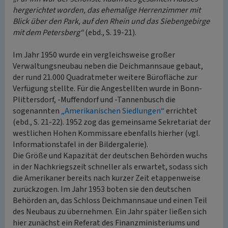
hergerichtet worden, das ehemalige Herrenzimmer mit
Blick über den Park, auf den Rhein und das Siebengebirge
mit dem Petersberg“
(ebd., S. 19-21).
Im Jahr 1950 wurde ein vergleichsweise großer
Verwaltungsneubau neben die Deichmannsaue gebaut,
der rund 21.000 Quadratmeter weitere Bürofläche zur
Verfügung stellte. Für die Angestellten wurde in Bonn-
Plittersdorf, -Muffendorf und -Tannenbusch die
sogenannten
„Amerikanischen Siedlungen“
errichtet
(ebd., S. 21-22). 1952 zog das gemeinsame Sekretariat der
westlichen Hohen Kommissare ebenfalls hierher (vgl.
Informationstafel in der Bildergalerie).
Die Größe und Kapazität der deutschen Behörden wuchs
in der Nachkriegszeit schneller als erwartet, sodass sich
die Amerikaner bereits nach kurzer Zeit etappenweise
zurückzogen. Im Jahr 1953 boten sie den deutschen
Behörden an, das Schloss Deichmannsaue und einen Teil
des Neubaus zu übernehmen. Ein Jahr später ließen sich
hier zunächst ein Referat des Finanzministeriums und