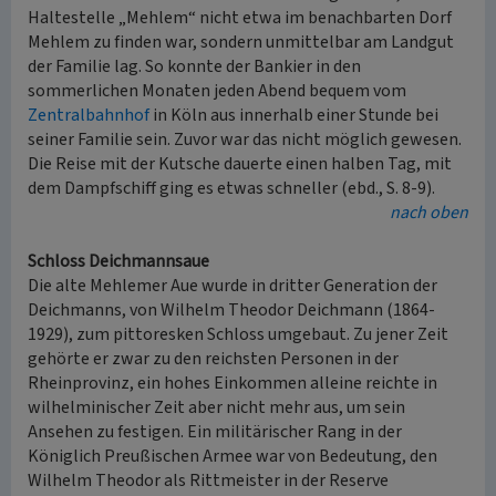
Haltestelle „Mehlem“ nicht etwa im benachbarten Dorf
Mehlem zu finden war, sondern unmittelbar am Landgut
der Familie lag. So konnte der Bankier in den
sommerlichen Monaten jeden Abend bequem vom
Zentralbahnhof
in Köln aus innerhalb einer Stunde bei
seiner Familie sein. Zuvor war das nicht möglich gewesen.
Die Reise mit der Kutsche dauerte einen halben Tag, mit
dem Dampfschiff ging es etwas schneller (ebd., S. 8-9).
nach oben
Schloss Deichmannsaue
Die alte Mehlemer Aue wurde in dritter Generation der
Deichmanns, von Wilhelm Theodor Deichmann (1864-
1929), zum pittoresken Schloss umgebaut. Zu jener Zeit
gehörte er zwar zu den reichsten Personen in der
Rheinprovinz, ein hohes Einkommen alleine reichte in
wilhelminischer Zeit aber nicht mehr aus, um sein
Ansehen zu festigen. Ein militärischer Rang in der
Königlich Preußischen Armee war von Bedeutung, den
Wilhelm Theodor als Rittmeister in der Reserve