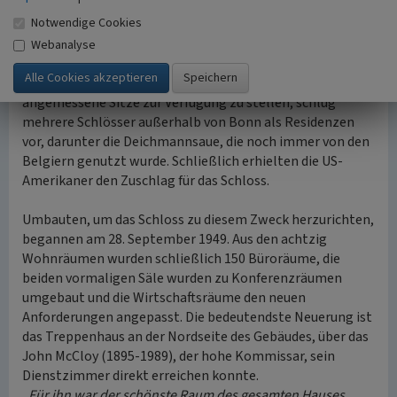
Kommission, sollte ihren Sitz in räumlicher Nähe zur
Notwendige Cookies
provisorischen Bundeshauptstadt erhalten, mußte aber
außerhalb der besatzungsfrei zu haltenden 'Bundeszone'
Webanalyse
liegen“
(ebd, S. 19).
Die Bundesregierung, die die Aufgabe erhielt,
angemessene Sitze zur Verfügung zu stellen, schlug
mehrere Schlösser außerhalb von Bonn als Residenzen
vor, darunter die Deichmannsaue, die noch immer von den
Belgiern genutzt wurde. Schließlich erhielten die US-
Amerikaner den Zuschlag für das Schloss.
Umbauten, um das Schloss zu diesem Zweck herzurichten,
begannen am 28. September 1949. Aus den achtzig
Wohnräumen wurden schließlich 150 Büroräume, die
beiden vormaligen Säle wurden zu Konferenzräumen
umgebaut und die Wirtschaftsräume den neuen
Anforderungen angepasst. Die bedeutendste Neuerung ist
das Treppenhaus an der Nordseite des Gebäudes, über das
John McCloy (1895-1989), der hohe Kommissar, sein
Dienstzimmer direkt erreichen konnte.
„Für ihn war der schönste Raum des gesamten Hauses