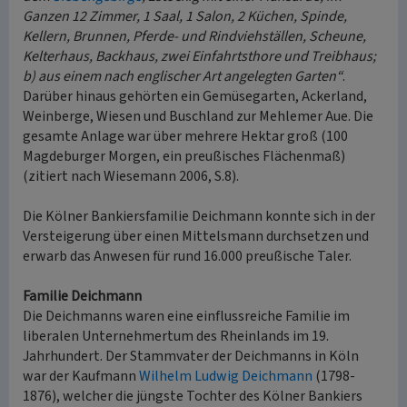
Ganzen 12 Zimmer, 1 Saal, 1 Salon, 2 Küchen, Spinde,
Kellern, Brunnen, Pferde- und Rindviehställen, Scheune,
Kelterhaus, Backhaus, zwei Einfahrtsthore und Treibhaus;
b) aus einem nach englischer Art angelegten Garten“
.
Darüber hinaus gehörten ein Gemüsegarten, Ackerland,
Weinberge, Wiesen und Buschland zur Mehlemer Aue. Die
gesamte Anlage war über mehrere Hektar groß (100
Magdeburger Morgen, ein preußisches Flächenmaß)
(zitiert nach Wiesemann 2006, S.8).
Die Kölner Bankiersfamilie Deichmann konnte sich in der
Versteigerung über einen Mittelsmann durchsetzen und
erwarb das Anwesen für rund 16.000 preußische Taler.
Familie Deichmann
Die Deichmanns waren eine einflussreiche Familie im
liberalen Unternehmertum des Rheinlands im 19.
Jahrhundert. Der Stammvater der Deichmanns in Köln
war der Kaufmann
Wilhelm Ludwig Deichmann
(1798-
1876), welcher die jüngste Tochter des Kölner Bankiers