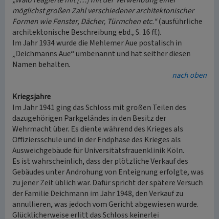
„Wald reagierte mit […] mit der Verwendung einer
möglichst großen Zahl verschiedener architektonischer
Formen wie Fenster, Dächer, Türmchen etc.“
(ausführliche
architektonische Beschreibung ebd., S. 16 ff.).
Im Jahr 1934 wurde die Mehlemer Aue postalisch in
„Deichmanns Aue“ umbenannt und hat seither diesen
Namen behalten.
nach oben
Kriegsjahre
Im Jahr 1941 ging das Schloss mit großen Teilen des
dazugehörigen Parkgeländes in den Besitz der
Wehrmacht über. Es diente während des Krieges als
Offiziersschule und in der Endphase des Krieges als
Ausweichgebäude für Universitätsfrauenklinik Köln.
Es ist wahrscheinlich, dass der plötzliche Verkauf des
Gebäudes unter Androhung von Enteignung erfolgte, was
zu jener Zeit üblich war. Dafür spricht der spätere Versuch
der Familie Deichmann im Jahr 1948, den Verkauf zu
annullieren, was jedoch vom Gericht abgewiesen wurde.
Glücklicherweise erlitt das Schloss keinerlei