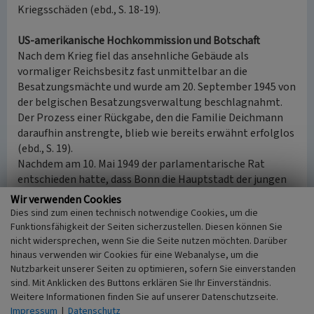
Kriegsschäden (ebd., S. 18-19).
US-amerikanische Hochkommission und Botschaft
Nach dem Krieg fiel das ansehnliche Gebäude als
vormaliger Reichsbesitz fast unmittelbar an die
Besatzungsmächte und wurde am 20. September 1945 von
der belgischen Besatzungsverwaltung beschlagnahmt.
Der Prozess einer Rückgabe, den die Familie Deichmann
daraufhin anstrengte, blieb wie bereits erwähnt erfolglos
(ebd., S. 19).
Nachdem am 10. Mai 1949 der parlamentarische Rat
entschieden hatte, dass Bonn die Hauptstadt der jungen
Bundesrepublik werden sollte, mussten nicht nur für die
Wir verwenden Cookies
deutschen Regierungsinstitutionen passende Gebäude
Dies sind zum einen technisch notwendige Cookies, um die
gefunden werden, sondern auch für die der Alliierten:
Funktionsfähigkeit der Seiten sicherzustellen. Diesen können Sie
„Laut Besatzungsstatut vom April 1949 sollten die
nicht widersprechen, wenn Sie die Seite nutzen möchten. Darüber
hinaus verwenden wir Cookies für eine Webanalyse, um die
Militärgouverneure durch Hohe Kommissare abgelöst
Nutzbarkeit unserer Seiten zu optimieren, sofern Sie einverstanden
werden, die als zivile Besatzungsverwaltungen die
sind. Mit Anklicken des Buttons erklären Sie Ihr Einverständnis.
Interessen der Alliierten gegenüber der Bundesregierung
Weitere Informationen finden Sie auf unserer Datenschutzseite.
vertraten. Eine gemeinsame Vertretung, die Alliierte Hohe
Impressum
|
Datenschutz