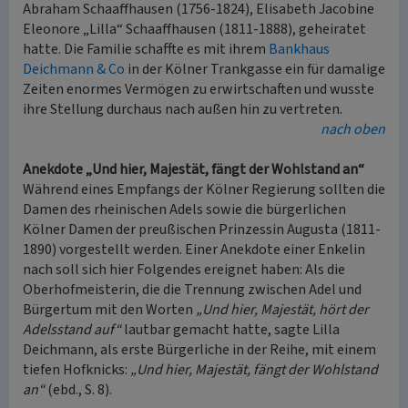
Abraham Schaaffhausen (1756-1824), Elisabeth Jacobine
Eleonore „Lilla“ Schaaffhausen (1811-1888), geheiratet
hatte. Die Familie schaffte es mit ihrem
Bankhaus
Deichmann & Co
in der Kölner Trankgasse ein für damalige
Zeiten enormes Vermögen zu erwirtschaften und wusste
ihre Stellung durchaus nach außen hin zu vertreten.
nach oben
Anekdote „Und hier, Majestät, fängt der Wohlstand an“
Während eines Empfangs der Kölner Regierung sollten die
Damen des rheinischen Adels sowie die bürgerlichen
Kölner Damen der preußischen Prinzessin Augusta (1811-
1890) vorgestellt werden. Einer Anekdote einer Enkelin
nach soll sich hier Folgendes ereignet haben: Als die
Oberhofmeisterin, die die Trennung zwischen Adel und
Bürgertum mit den Worten
„Und hier, Majestät, hört der
Adelsstand auf“
lautbar gemacht hatte, sagte Lilla
Deichmann, als erste Bürgerliche in der Reihe, mit einem
tiefen Hofknicks:
„Und hier, Majestät, fängt der Wohlstand
an“
(ebd., S. 8).