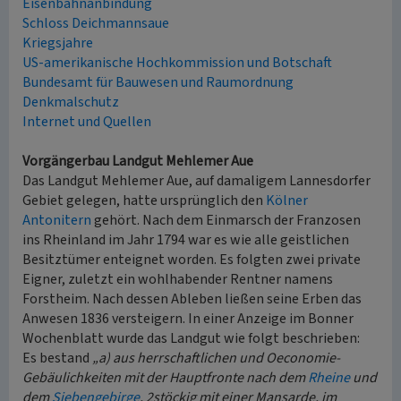
Eisenbahnanbindung
Schloss Deichmannsaue
Kriegsjahre
US-amerikanische Hochkommission und Botschaft
Bundesamt für Bauwesen und Raumordnung
Denkmalschutz
Internet und Quellen
Vorgängerbau Landgut Mehlemer Aue
Das Landgut Mehlemer Aue, auf damaligem Lannesdorfer
Gebiet gelegen, hatte ursprünglich den
Kölner
Antonitern
gehört. Nach dem Einmarsch der Franzosen
ins Rheinland im Jahr 1794 war es wie alle geistlichen
Besitztümer enteignet worden. Es folgten zwei private
Eigner, zuletzt ein wohlhabender Rentner namens
Forstheim. Nach dessen Ableben ließen seine Erben das
Anwesen 1836 versteigern. In einer Anzeige im Bonner
Wochenblatt wurde das Landgut wie folgt beschrieben:
Es bestand
„a) aus herrschaftlichen und Oeconomie-
Gebäulichkeiten mit der Hauptfronte nach dem
Rheine
und
dem
Siebengebirge
, 2stöckig mit einer Mansarde, im