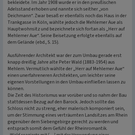
bekleidete. Im Jahr 1908 wurde er in den preußischen
Adelsstand erhoben und nannte sich seither „von
Deichmann“. Zwar besaß er ebenfalls noch das Haus in der
Trankgasse in Köln, wählte jedoch die Mehlemer Aue als
Hauptwohnsitz und bezeichnete sich fortan als „Herr auf
Mehlemer Aue“. Seine Beisetzung erfolgte ebenfalls auf
dem Gelände (ebd., S. 15).
Ausführender Architekt war der zum Umbau gerade erst
knapp dreißig Jahre alte Peter Wald (1883-1954) aus
Mehlem. Vermutlich wählte der „Herr auf Mehlemer Aue“
einen unerfahreneren Architekten, um leichter seine
eigenen Vorstellungen in den Umbau einfließen lassen zu
können.
Die Zeit des Historismus war vorüber und so nahm der Bau
stattdessen Bezug auf den Barock. Jedoch sollte das
Schloss nicht zu streng, eher malerisch komponiert sein,
um der Stimmung eines verträumten Landsitzes am Rhein
gegenüber dem Siebengebirge gerecht zu werden und
entsprach somit dem Gefühl der Rheinromantik.