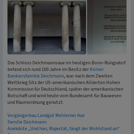
Das Schloss Deichmannsaue im heutigen Bonn-Rüngsdorf
befand sich rund 100 Jahre im Besitz der
Kölner
Bankiersfamilie Deichmann
, war nach dem Zweiten
Weltkrieg Sitz der US-amerikanischen Alliierten Hohen
Kommission für Deutschland, später der amerikanischen
Botschaft und wird heute vom Bundesamt für Bauwesen
und Raumordnung genutzt.
Vorgängerbau Landgut Mehlemer Aue
Familie Deichmann
Anekdote „Und hier, Majestät, fängt der Wohlstand an“