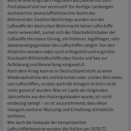
welche allerdings den Flughafen Butzweilerhof zum
Postabwurf und nur vereinzelt für dortige Landungen
ansteuerten (www.luftfahrtarchiv-koeln.de).
Während des Zweiten Weltkriegs wurden von der
Luftwaffe der deutschen Wehrmacht keine Luftschiffe
mehr verwendet, zumal sich der Oberbefehlshaber der
Luftwaffe Hermann Göring, ein früherer Jagdflieger, sehr
abweisend gegenüber den Luftschiffen zeigte. Von den
Alliierten wurden indes noch erfolgreich und in großer
Stückzahl Militärluftschiffe über Küste und See zur
Aufklärung und Bewachung eingesetzt.
Nach dem Krieg kam es in Deutschland nicht zu einer
Wiederaufnahme des militärischen oder zivilien Betriebes
von Luftschiffen, so dass auch die Anlagen in Köln nicht
mehr genutzt wurden. Was im Laufe der folgenden
Jahrzehnte aus den Hallengebäuden wurde, ist nicht
eindeutig belegt – es ist anzunehmend, dass diese
mangels weiterer Nutzung und Erhaltung allmählich
verfielen.
Wie auch die Gebäude der benachbarten
Luftschifferkaserne wurden die Hallen um 1970/71