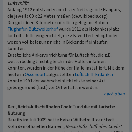
Luftschiff.“
Anfang 1912 entstanden noch vier freitragende Hangars,
die jeweils 60 x 22 Meter maßen (de.wikipedia.org).
Der gut einen Kilometer nördlich gelegene Kölner
Flughafen Butzweilerhof
wurde 1911 als Notankerplatz
für Luftschiffe eingerichtet, die z.B. wetterbedingt oder
wegen Vollbelegung nicht in Bickendorf einlaufen
konnten.
Zusätzliche Ankervorrichtung für Luftschiffe, die z.B.
wetterbedingt nicht gleich in die Halle einfahren
konnten, wurden in der Nähe der Halle installiert. Mit dem
heute in
Ossendorf
aufgestellten
Luftschiff-Erdanker
konnte 1991 der wahrscheinlich letzte seiner Art
geborgen und (fast) vor Ort erhalten werden.
nach oben
Der „Reichsluftschiffhafen Coeln“ und die militärische
Nutzung
Bereits im Juli 1909 hatte Kaiser Wilhelm II. der Stadt
Köln den offiziellen Namen
„Reichsluftschiffhafen Coeln“