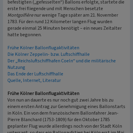
befestigten („gefesselten“) Ballons erfolgte, startete die
erste frei fliegende und mit Menschen besetzte
Montgolfière
nur wenige Tage später am 21. November
1783. Für den rund 12 Kilometer langen Flug wurden
gerade einmal 25 Minuten benötigt – ein neues Zeitalter
hatte begonnen.
Frühe Kölner Ballonflugaktivitäten
Die Kölner Zeppelin- bzw. Luftschiffhalle
Der „Reichsluftschiffhafen Coeln“ und die militärische
Nutzung
Das Ende der Luftschiffhalle
Quelle, Internet, Literatur
Frühe Kölner Ballonflugaktivitäten
Von nun an dauerte es nur noch gut zwei Jahre bis zu
einem ersten Antrag zur Genehmigung eines Ballonstarts
in Köln. Ein von dem französischem Ballonfahrer Jean-
Pierre Blanchard (1753-1809) für den Oktober 1785
geplanter Flug wurde allerdings noch von der Stadt Köln
untersagt, so dass ein Ballonaufstieg bei Köln erst im Mai