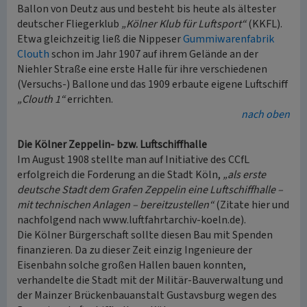
Ballon von Deutz aus und besteht bis heute als ältester
deutscher Fliegerklub
„Kölner Klub für Luftsport“
(KKFL).
Etwa gleichzeitig ließ die Nippeser
Gummiwarenfabrik
Clouth
schon im Jahr 1907 auf ihrem Gelände an der
Niehler Straße eine erste Halle für ihre verschiedenen
(Versuchs-) Ballone und das 1909 erbaute eigene Luftschiff
„Clouth 1“
errichten.
nach oben
Die Kölner Zeppelin- bzw. Luftschiffhalle
Im August 1908 stellte man auf Initiative des CCfL
erfolgreich die Forderung an die Stadt Köln,
„als erste
deutsche Stadt dem Grafen Zeppelin eine Luftschiffhalle –
mit technischen Anlagen – bereitzustellen“
(Zitate hier und
nachfolgend nach www.luftfahrtarchiv-koeln.de).
Die Kölner Bürgerschaft sollte diesen Bau mit Spenden
finanzieren. Da zu dieser Zeit einzig Ingenieure der
Eisenbahn solche großen Hallen bauen konnten,
verhandelte die Stadt mit der Militär-Bauverwaltung und
der Mainzer Brückenbauanstalt Gustavsburg wegen des