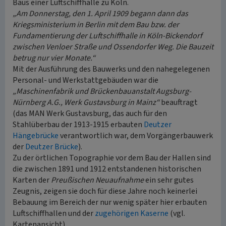
Baus einer Luftschiffhalle zu Köln.
„Am Donnerstag, den 1. April 1909 begann dann das
Kriegsministerium in Berlin mit dem Bau bzw. der
Fundamentierung der Luftschiffhalle in Köln-Bickendorf
zwischen Venloer Straße und Ossendorfer Weg. Die Bauzeit
betrug nur vier Monate.“
Mit der Ausführung des Bauwerks und den nahegelegenen
Personal- und Werkstattgebäuden war die
„Maschinenfabrik und Brückenbauanstalt Augsburg-
Nürnberg A.G., Werk Gustavsburg in Mainz“
beauftragt
(das MAN Werk Gustavsburg, das auch für den
Stahlüberbau der 1913-1915 erbauten
Deutzer
Hängebrücke
verantwortlich war, dem Vorgängerbauwerk
der
Deutzer Brücke
).
Zu der örtlichen Topographie vor dem Bau der Hallen sind
die zwischen 1891 und 1912 entstandenen historischen
Karten der
Preußischen Neuaufnahme
ein sehr gutes
Zeugnis, zeigen sie doch für diese Jahre noch keinerlei
Bebauung im Bereich der nur wenig später hier erbauten
Luftschiffhallen und der
zugehörigen Kaserne
(vgl.
Kartenansicht).