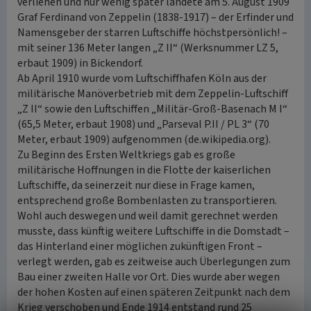
verliehen und nur wenig später landete am 5. August 1909
Graf Ferdinand von Zeppelin (1838-1917) – der Erfinder und
Namensgeber der starren Luftschiffe höchstpersönlich! –
mit seiner 136 Meter langen „Z II“ (Werksnummer LZ 5,
erbaut 1909) in Bickendorf.
Ab April 1910 wurde vom Luftschiffhafen Köln aus der
militärische Manöverbetrieb mit dem Zeppelin-Luftschiff
„Z II“ sowie den Luftschiffen „Militär-Groß-Basenach M I“
(65,5 Meter, erbaut 1908) und „Parseval P.II / PL 3“ (70
Meter, erbaut 1909) aufgenommen (de.wikipedia.org).
Zu Beginn des Ersten Weltkriegs gab es große
militärische Hoffnungen in die Flotte der kaiserlichen
Luftschiffe, da seinerzeit nur diese in Frage kamen,
entsprechend große Bombenlasten zu transportieren.
Wohl auch deswegen und weil damit gerechnet werden
musste, dass künftig weitere Luftschiffe in die Domstadt –
das Hinterland einer möglichen zukünftigen Front –
verlegt werden, gab es zeitweise auch Überlegungen zum
Bau einer zweiten Halle vor Ort. Dies wurde aber wegen
der hohen Kosten auf einen späteren Zeitpunkt nach dem
Krieg verschoben und Ende 1914 entstand rund 25