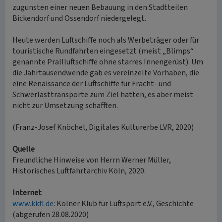
zugunsten einer neuen Bebauung in den Stadtteilen
Bickendorf und Ossendorf niedergelegt.
Heute werden Luftschiffe noch als Werbeträger oder für
touristische Rundfahrten eingesetzt (meist „Blimps“
genannte Prallluftschiffe ohne starres Innengerüst). Um
die Jahrtausendwende gab es vereinzelte Vorhaben, die
eine Renaissance der Luftschiffe für Fracht- und
Schwerlasttransporte zum Ziel hatten, es aber meist
nicht zur Umsetzung schafften.
(Franz-Josef Knöchel, Digitales Kulturerbe LVR, 2020)
Quelle
Freundliche Hinweise von Herrn Werner Müller,
Historisches Luftfahrtarchiv Köln, 2020.
Internet
www.kkfl.de
: Kölner Klub für Luftsport e.V., Geschichte
(abgerufen 28.08.2020)