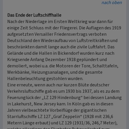
nach oben
Das Ende der Luftschiffhalle
Nach der Niederlage im Ersten Weltkrieg war dann für
einige Zeit Schluss mit der Fliegerei. Die Auflagen des 1919
aufgesetzten Versailler Friedensvertrags verboten
Deutschland den Wiederaufbau von Luftstreitkräften und
beschränkten damit lange auch die zivile Luftfahrt. Das
Gelände und die Hallen in Bickendorf wurden kurz nach
Kriegsende Anfang Dezember 1918 geplündert und
demoliert, wobei u.a. die Motoren der Tore, Schalttafeln,
Werkbänke, Heizungsanalagen, und die gesamte
Hallenbeleuchtung gestohlen wurden.
Eine erneute, wenn auch nur kurzen Blüte deutscher
Verkehrsluftschiffe gab es um 1930 bis 1937, als es zu dem
Feuerunglück der „LZ 129 Hindenburg“ bei dessen Landung
in Lakehurst, New Jersey kam. In Köln gab es in diesen
Jahren vielbeachtete Vorbeiflüge der gigantischen
Starrluftschiffe LZ 127 „Graf Zeppelin“ (1928 mit 236,6
Metern Länge erbaut) und LZ 129 (1931/36, 246,7 Meter),