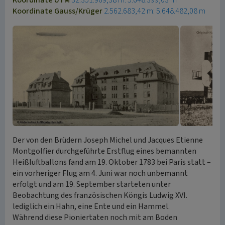
Koordinate UTM
32.351.969,38 m: 5.648.399,03 m
Koordinate Gauss/Krüger
2.562.683,42 m: 5.648.482,08 m
Der von den Brüdern Joseph Michel und Jacques Etienne
Montgolfier durchgeführte Erstflug eines bemannten
Heißluftballons fand am 19. Oktober 1783 bei Paris statt –
ein vorheriger Flug am 4. Juni war noch unbemannt
erfolgt und am 19. September starteten unter
Beobachtung des französischen Köngis Ludwig XVI.
lediglich ein Hahn, eine Ente und ein Hammel.
Während diese Pioniertaten noch mit am Boden