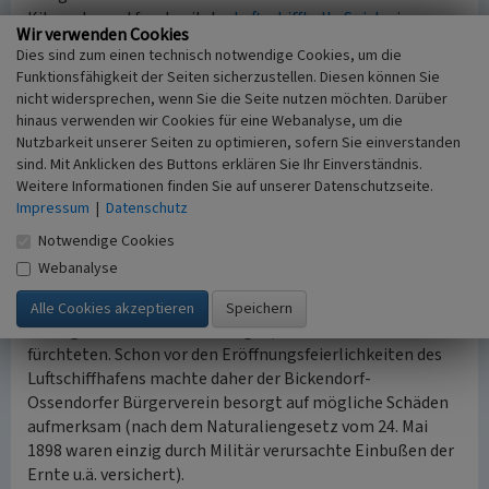
Kilometer entfernt mit der
Luftschiffhalle Spich
eine
Wir verwenden Cookies
Anlage zur Entlastung.
Dies sind zum einen technisch notwendige Cookies, um die
Funktionsfähigkeit der Seiten sicherzustellen. Diesen können Sie
Obgleich der Standort der Luftschiffhalle nach den
nicht widersprechen, wenn Sie die Seite nutzen möchten. Darüber
militärisch-preußischen Richtlinien offiziell „geheim“
hinaus verwenden wir Cookies für eine Webanalyse, um die
war, ließen sich die Starts und Landungen der riesigen
Nutzbarkeit unserer Seiten zu optimieren, sofern Sie einverstanden
Fluggeräte vor Ort natürlich nicht verheimlichen. Und so
sind. Mit Anklicken des Buttons erklären Sie Ihr Einverständnis.
konnte man für 5 Pfennige Eintritt einen Rundgang durch
Weitere Informationen finden Sie auf unserer Datenschutzseite.
Impressum
|
Datenschutz
die Luftschiffhalle machen und vor den Toren machten in
Form einer
„Dauerkirmes und Volksbelustigung (…) Wurst-
Notwendige Cookies
und Eisverkäufer, Zauberkünstler und Anbieter von
Webanalyse
Ansichtskarten gute Geschäfte.“
Dieser Trubel und der Flugbetrieb bereitete jedoch den
umliegenden Landwirten Sorgen, die um ihre Felder
fürchteten. Schon vor den Eröffnungsfeierlichkeiten des
Luftschiffhafens machte daher der Bickendorf-
Ossendorfer Bürgerverein besorgt auf mögliche Schäden
aufmerksam (nach dem Naturaliengesetz vom 24. Mai
1898 waren einzig durch Militär verursachte Einbußen der
Ernte u.ä. versichert).