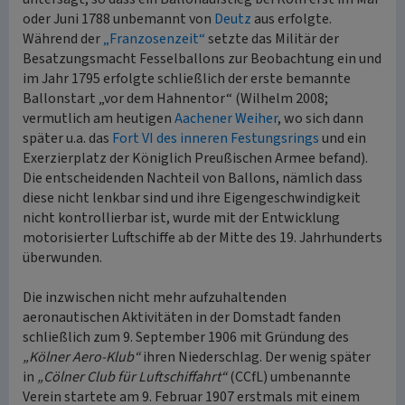
oder Juni 1788 unbemannt von
Deutz
aus erfolgte.
Während der
„Franzosenzeit“
setzte das Militär der
Besatzungsmacht Fesselballons zur Beobachtung ein und
im Jahr 1795 erfolgte schließlich der erste bemannte
Ballonstart „vor dem Hahnentor“ (Wilhelm 2008;
vermutlich am heutigen
Aachener Weiher
, wo sich dann
später u.a. das
Fort VI des inneren Festungsrings
und ein
Exerzierplatz der Königlich Preußischen Armee befand).
Die entscheidenden Nachteil von Ballons, nämlich dass
diese nicht lenkbar sind und ihre Eigengeschwindigkeit
nicht kontrollierbar ist, wurde mit der Entwicklung
motorisierter Luftschiffe ab der Mitte des 19. Jahrhunderts
überwunden.
Die inzwischen nicht mehr aufzuhaltenden
aeronautischen Aktivitäten in der Domstadt fanden
schließlich zum 9. September 1906 mit Gründung des
„Kölner Aero-Klub“
ihren Niederschlag. Der wenig später
in
„Cölner Club für Luftschiffahrt“
(CCfL) umbenannte
Verein startete am 9. Februar 1907 erstmals mit einem