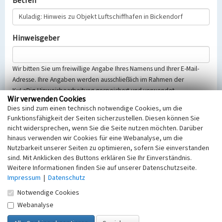
Betreff
Hinweisgeber
Wir bitten Sie um freiwillige Angabe Ihres Namens und Ihrer E-Mail-
Adresse. Ihre Angaben werden ausschließlich im Rahmen der
KuLaDig-Hinweisbearbeitung gespeichert und verwendet.
Wir verwenden Cookies
Selbstverständlich werden diese entsprechend der Vorschriften des
Dies sind zum einen technisch notwendige Cookies, um die
Telemediengesetzes, des Datenschutzgesetzes NRW und der seit
Funktionsfähigkeit der Seiten sicherzustellen. Diesen können Sie
dem 25.05.2018 gültigen Europäischen Datenschutzgrundverordnung
nicht widersprechen, wenn Sie die Seite nutzen möchten. Darüber
(EU-DSGVO) vertraulich behandelt, beachten Sie bitte unsere
hinaus verwenden wir Cookies für eine Webanalyse, um die
Hinweise zum
Datenschutz
.
Nutzbarkeit unserer Seiten zu optimieren, sofern Sie einverstanden
sind. Mit Anklicken des Buttons erklären Sie Ihr Einverständnis.
Nachricht
Weitere Informationen finden Sie auf unserer Datenschutzseite.
Impressum
|
Datenschutz
Notwendige Cookies
Webanalyse
Sicherheitsabfrage
Tragen Sie unten das Rechenergebnis aus der