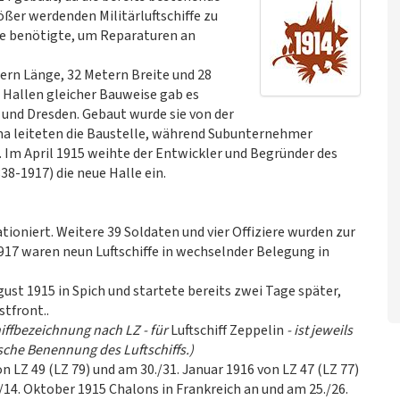
ößer werdenden Militärluftschiffe zu
le benötigte, um Reparaturen an
tern Länge, 32 Metern Breite und 28
Hallen gleicher Bauweise gab es
 und Dresden. Gebaut wurde sie von der
ma leiteten die Baustelle, während Subunternehmer
n. Im April 1915 weihte der Entwickler und Begründer des
38-1917) die neue Halle ein.
ationiert. Weitere 39 Soldaten und vier Offiziere wurden zur
1917 waren neun Luftschiffe in wechselnder Belegung in
ugust 1915 in Spich und startete bereits zwei Tage später,
tfront..
ffbezeichnung nach LZ - für
Luftschiff Zeppelin
- ist jeweils
sche Benennung des Luftschiffs.)
n LZ 49 (LZ 79) und am 30./31. Januar 1916 von LZ 47 (LZ 77)
./14. Oktober 1915 Chalons in Frankreich an und am 25./26.