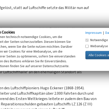
gelöst, statt auf Luftschiffe setzte das Militär nun auf
 Kampfflugzeuge umgerüstet. Zu Kriegseinsätzen kam es
n Cookies
Impressum
|
Da
ach dem Waffenstillstand von den Briten übernommen. 1921
inen technisch notwendige Cookies, um die
arationsleistung nach Frankreich, von wo aus sie
Notwendige 
it der Seiten sicherzustellen. Diesen können Sie
 Unterkunftsgebäuden richtete man zivile Wohnungen ein
Webanalyse
chen, wenn Sie die Seite nutzen möchten. Darüber
er Halle wurden im Mai 1937 gesprengt, um die Fläche für
n wir Cookies für eine Webanalyse, um die
erer Seiten zu optimieren, sofern Sie einverstanden
ken des Buttons erklären Sie Ihr Einverständnis.
tionen finden Sie auf unserer Datenschutzseite.
n
 Luftschiffhalle‘ an den ehemaligen Standort als
en des Luftschiffpioniers Hugo Eckener (1868-1954).
eiter und Luftschiffkapitän über 2.000 Fahrten durch und
ährend des Ersten Weltkrieges leitete er zudem den Bau von
r Reparationsschulden gebauten Luftschiffs LZ 126 (Z III)