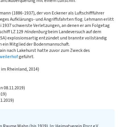
antiküberquerung mit einem Luftschiff.
ann (1886-1937), der von Eckener als Luftschiffführer
ges Aufklärungs- und Angriffsfahrten flog. Lehmann erlitt
ai 1937 schwerste Verletzungen, an denen er am Folgetag
schiff LZ 129
Hindenburg
beim Landeversuch auf dem
USA) explosionsartig entzündet und brannte vollständig
m ein Mitglied der Bodenmannschaft.
ain nach Lakehurst hatte zuvor zum Zweck des
weilerhof
geführt.
im Rheinland, 2014)
n 08.11.2019)
019)
11.2019)
im Raume Wahn (bis 1919). In: Heimatverein Porz e.V.