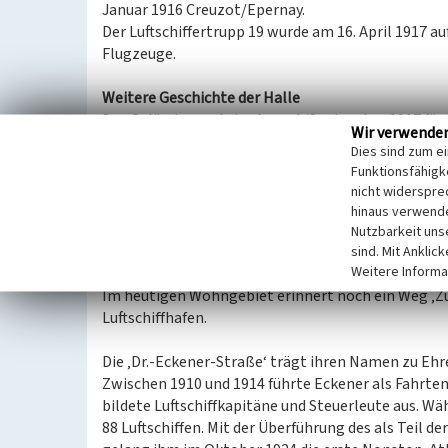
Januar 1916 Creuzot/Epernay.
Der Luftschiffertrupp 19 wurde am 16. April 1917 auf
Flugzeuge.
Weitere Geschichte der Halle
Das Gelände wurde im August/September 1917 für
Wir verwende
aber von Spich aus nicht mehr. Das Areal wurde n
Dies sind zum e
demontierte man die Halle und brachte sie als Rep
Funktionsfähigke
vermutlich nach Marokko verschifft wurde. In den
nicht widerspre
und baute die Bahngleise zurück. Die Fundamente d
hinaus verwende
den Wohnungsbau zu nutzen.
Nutzbarkeit uns
sind. Mit Anklic
Weitere Informa
Erinnerung an Hugo Eckener und Ernst A. Lehman
Im heutigen Wohngebiet erinnert noch ein Weg ‚Zur
Luftschiffhafen.
Die ‚Dr.-Eckener-Straße‘ trägt ihren Namen zu Ehr
Zwischen 1910 und 1914 führte Eckener als Fahrtenl
bildete Luftschiffkapitäne und Steuerleute aus. W
88 Luftschiffen. Mit der Überführung des als Teil de