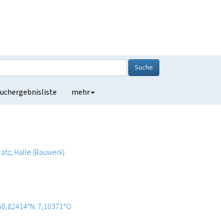
Suche
uchergebnisliste
mehr
latz
Halle (Bauwerk)
50,82414°N: 7,10371°O