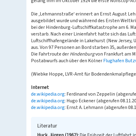
gelang ihm im Oktober 1924 die erste Nonstop-Atl
Die ‚Lehmannstraße‘ erinnert an Ernst August Lehm
ausgebildet wurde und während des Ersten Weltkrie
bei der Hindenburg-Luftschiffkatastrophe am 6. M
verstarb. Nach einer Linienfahrt hatte sich das Luft
Luftschiffhafengelände in Lakehurst (New Jersey, 
aus. Von 97 Personen an Bord starben 35, außerde
Die Fahrtroute der
Hindenburg
von Frankfurt am M
Postabwurfs auch über den Kölner
Flughafen Butz
(Wiebke Hoppe, LVR-Amt für Bodendenkmalpflege 
Internet
de.wikipedia.org
: Ferdinand von Zeppelin (abgerufe
de.wikipedia.org
: Hugo Eckener (abgerufen 08.11.2
de.wikipedia.org
: Ernst A. Lehmann (abgerufen 08.
Literatur
Huck, Jürgen (1962)
Die Frühzeit der Luftfahrt 