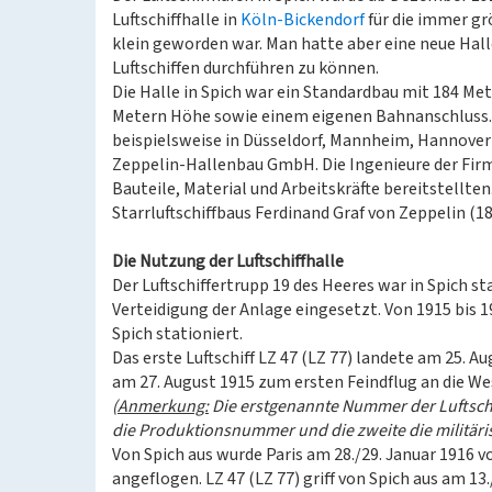
Luftschiffhalle in
Köln-Bickendorf
für die immer gr
klein geworden war. Man hatte aber eine neue Hal
Luftschiffen durchführen zu können.
Die Halle in Spich war ein Standardbau mit 184 Me
Metern Höhe sowie einem eigenen Bahnanschluss. 
beispielsweise in Düsseldorf, Mannheim, Hannover
Zeppelin-Hallenbau GmbH. Die Ingenieure der Fir
Bauteile, Material und Arbeitskräfte bereitstellte
Starrluftschiffbaus Ferdinand Graf von Zeppelin (18
Die Nutzung der Luftschiffhalle
Der Luftschiffertrupp 19 des Heeres war in Spich st
Verteidigung der Anlage eingesetzt. Von 1915 bis 
Spich stationiert.
Das erste Luftschiff LZ 47 (LZ 77) landete am 25. A
am 27. August 1915 zum ersten Feindflug an die Wes
(
Anmerkung:
Die erstgenannte Nummer der Luftschi
die Produktionsnummer und die zweite die militäri
Von Spich aus wurde Paris am 28./29. Januar 1916 vo
angeflogen. LZ 47 (LZ 77) griff von Spich aus am 13