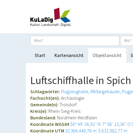
Start
Kartenansicht
Objektansicht
S
Luftschiffhalle in Spich
Schlagwörter:
Flugzeughalle
Militärgebäude
Flugp
Fachsicht(en):
Archäologie
Gemeinde(n):
Troisdorf
Kreis(e):
Rhein-Sieg-Kreis
Bundesland:
Nordrhein-Westfalen
Koordinate WGS84
50° 49′ 26,91″ N: 7° 06′ 13,36″ O
Koordinate UTM
32.366.440,76 m: 5.631.982,77 m