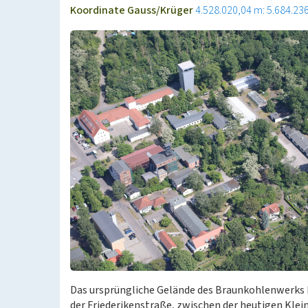
Koordinate Gauss/Krüger
4.528.020,04 m: 5.684.23
Das ursprüngliche Gelände des Braunkohlenwerks Dö
der Friederikenstraße, zwischen der heutigen Klei