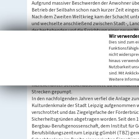
Aufgrund massiver Beschwerden der Anwohner übe
Betrieb der Seilbahn schon nach kurzer Zeit einges
Nach dem Zweiten Weltkrieg kam der Schacht unter
und wechselte anschließend zwischen Stadt-, Land
der bestehenden und die Errichtung einer neuen W
Wir verwende
außerdem ein Neubau der zukünftigen Hauptstelle
Dies sind zum e
Obwohl die Belegschaft zuletzt aus 300 Kumpeln be
Funktionsfähigke
wurde am 13. Juni 1959 die letzte reguläre Schich
nicht widerspre
war die Braunkohlenförderung im Tiefbau nicht me
hinaus verwende
Mit der Stilllegung der Förderanlage endete schlie
Nutzbarkeit uns
Tagesanlagen in Dölitz wurden von der Obersten B
sind. Mit Anklic
Büros und Forschungslabore weiter genutzt. 1984 
Weitere Informa
nichtverfüllter Streckenabschnitte zu verhindern 
Strecken gepumpt.
In den nachfolgenden Jahren verfiel die Anlage zun
Kulturdenkmale der Stadt Leipzig aufgenommen w
verschrottet und das Ziegelgefache der Förderbrü
Sicherheitsgründen abgetragen worden. Seit den 1
Bergbau-Berufsgenossenschaft, dem Institut für
Berufsbildungszentrum Leipzig gGmbH (TBZ) genutzt