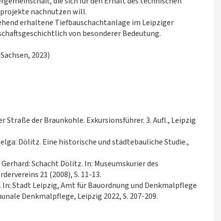
gemeinschaft, die sich für den Erhalt des technischen
projekte nachnutzen will.
gehend erhaltene Tiefbauschachtanlage im Leipziger
tschaftsgeschichtlich von besonderer Bedeutung.
 Sachsen, 2023)
er Straße der Braunkohle. Exkursionsführer. 3. Aufl., Leipzig
ga: Dölitz. Eine historische und städtebauliche Studie.,
Gerhard: Schacht Dölitz. In: Museumskurier des
ervereins 21 (2008), S. 11-13.
 In: Stadt Leipzig, Amt für Bauordnung und Denkmalpflege
unale Denkmalpflege, Leipzig 2022, S. 207-209.