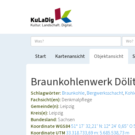
Start
Kartenansicht
Objektansicht
S
Braunkohlenwerk Döli
Schlagwörter:
Braunkohle
Bergwerksschacht
Kohl
Fachsicht(en):
Denkmalpflege
Gemeinde(n):
Leipzig
Kreis(e):
Leipzig
Bundesland:
Sachsen
Koordinate WGS84
51° 17′ 32,21″ N: 12° 24′ 0,65″ O
Koordinate UTM
33.318.733,69 m: 5.685.538,73 m