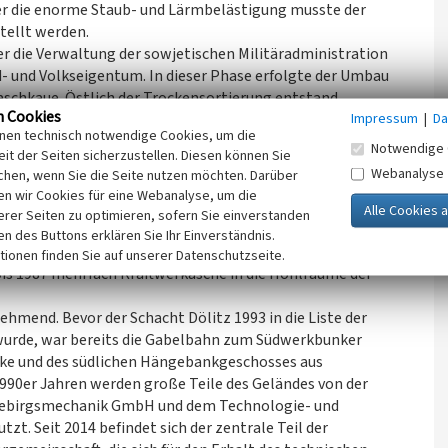
r die enorme Staub- und Lärmbelästigung musste der
tellt werden.
 die Verwaltung der sowjetischen Militäradministration
- und Volkseigentum. In dieser Phase erfolgte der Umbau
aschkaue. Östlich der Trockensortierung entstand
n Cookies
Impressum
|
Da
 für das Grubenrettungswesen.
inen technisch notwendige Cookies, um die
stand, die jährlich etwa 150 000 t Rohkohle förderten,
Notwendige 
it der Seiten sicherzustellen. Diesen können Sie
t gefahren. Im Vergleich zu den Großtagebauen in der Region
Webanalyse
chen, wenn Sie die Seite nutzen möchten. Darüber
hr rentabel.
n wir Cookies für eine Webanalyse, um die
ßlich auch der letzte Braunkohlentiefbau im Revier. Die
erer Seiten zu optimieren, sofern Sie einverstanden
ergbehörde und dem Institut für Bergbausicherheit als
ken des Buttons erklären Sie Ihr Einverständnis.
wurde der Förderschacht verfüllt und um den Einsturz
tionen finden Sie auf unserer Datenschutzseite.
bis 1987 mehrfach Kraftwerkasche in die Hohlräume der
ehmend. Bevor der Schacht Dölitz 1993 in die Liste der
urde, war bereits die Gabelbahn zum Südwerkbunker
cke und des südlichen Hängebankgeschosses aus
990er Jahren werden große Teile des Geländes von der
 Gebirgsmechanik GmbH und dem Technologie- und
. Seit 2014 befindet sich der zentrale Teil der