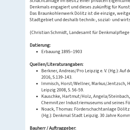
Schachtanlage im Besitz einer privaten Eigentümer
Denkmals engagiert und dieses zukünftig für Kunst
Das Braunkohlenwerk Dölitz ist die einzige, weit
Stadtgebiet und deshalb technik-, sozial- und wir
(Christian Schmidt, Landesamt für Denkmalpflege
Datierung:
Erbauung 1895–1903
Quellen/Literaturangaben:
Berkner, Andreas/Pro Leipzig e. V. (Hg.): Auf d
2016, S.139-143.
Immisch, Horst/Wellner, Markus/Jentzsch, Hel
Leipzig 2008, S. 56-59.
Kauschke, Hartmut/Holz, Angela/Steinbach, 
Chemnitzer Industriemuseums und seines Förd
Noack, Thomas: Förderschachtanlage Dölitz.
(Hg.): Denkmal Stadt Leipzig. 30 Jahre Komm
Bauherr / Auftraggeber: