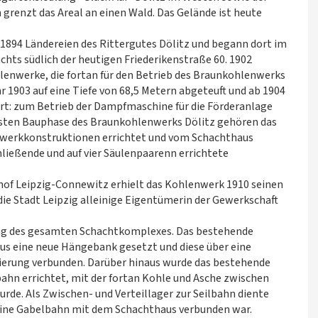
grenzt das Areal an einen Wald. Das Gelände ist heute
1894 Ländereien des Rittergutes Dölitz und begann dort im
hts südlich der heutigen Friederikenstraße 60. 1902
lenwerke, die fortan für den Betrieb des Braunkohlenwerks
hr 1903 auf eine Tiefe von 68,5 Metern abgeteuft und ab 1904
ert: zum Betrieb der Dampfmaschine für die Förderanlage
ersten Bauphase des Braunkohlenwerks Dölitz gehören das
chwerkkonstruktionen errichtet und vom Schachthaus
ließende und auf vier Säulenpaarenn errichtete
hof Leipzig-Connewitz erhielt das Kohlenwerk 1910 seinen
ie Stadt Leipzig alleinige Eigentümerin der Gewerkschaft
ung des gesamten Schachtkomplexes. Das bestehende
aus eine neue Hängebank gesetzt und diese über eine
ierung verbunden. Darüber hinaus wurde das bestehende
ahn errichtet, mit der fortan Kohle und Asche zwischen
rde. Als Zwischen- und Verteillager zur Seilbahn diente
 eine Gabelbahn mit dem Schachthaus verbunden war.