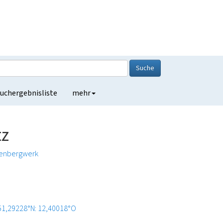
Suche
uchergebnisliste
mehr
tz
enbergwerk
51,29228°N: 12,40018°O