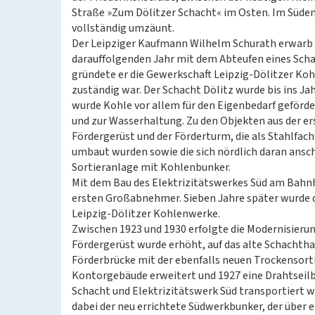
Straße »Zum Dölitzer Schacht« im Osten. Im Süden 
vollständig umzäunt.
Der Leipziger Kaufmann Wilhelm Schurath erwarb 
darauffolgenden Jahr mit dem Abteufen eines Schac
gründete er die Gewerkschaft Leipzig-Dölitzer Koh
zuständig war. Der Schacht Dölitz wurde bis ins Ja
wurde Kohle vor allem für den Eigenbedarf geförd
und zur Wasserhaltung. Zu den Objekten aus der 
Fördergerüst und der Förderturm, die als Stahlfa
umbaut wurden sowie die sich nördlich daran ansch
Sortieranlage mit Kohlenbunker.
Mit dem Bau des Elektrizitätswerkes Süd am Bahn
ersten Großabnehmer. Sieben Jahre später wurde d
Leipzig-Dölitzer Kohlenwerke.
Zwischen 1923 und 1930 erfolgte die Modernisier
Fördergerüst wurde erhöht, auf das alte Schachth
Förderbrücke mit der ebenfalls neuen Trockensort
Kontorgebäude erweitert und 1927 eine Drahtseilb
Schacht und Elektrizitätswerk Süd transportiert wu
dabei der neu errichtete Südwerkbunker, der über