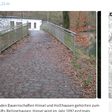
1,21 m
nden Bauernschaften Hinsel und Holthausen gehörten zum
fts Rellinghausen. Hinsel wird im Jahr 1092 erstmals