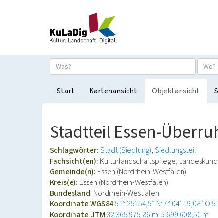
Start
Kartenansicht
Objektansicht
S
Stadtteil Essen-Überru
Schlagwörter:
Stadt (Siedlung)
Siedlungsteil
Fachsicht(en):
Kulturlandschaftspflege, Landeskun
Gemeinde(n):
Essen (Nordrhein-Westfalen)
Kreis(e):
Essen (Nordrhein-Westfalen)
Bundesland:
Nordrhein-Westfalen
Koordinate WGS84
51° 25′ 54,5″ N: 7° 04′ 19,08″ O
5
Koordinate UTM
32.365.975,86 m: 5.699.608,50 m