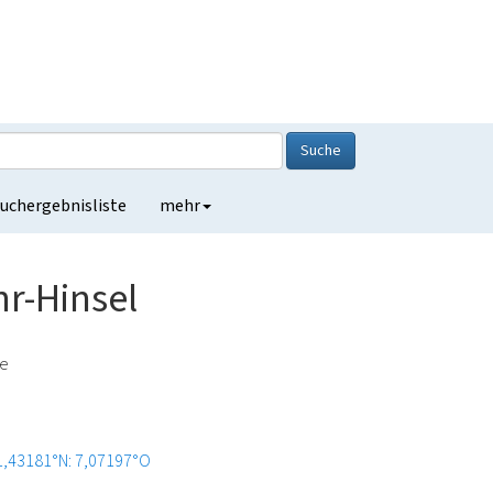
Suche
uchergebnisliste
mehr
hr-Hinsel
de
1,43181°N: 7,07197°O