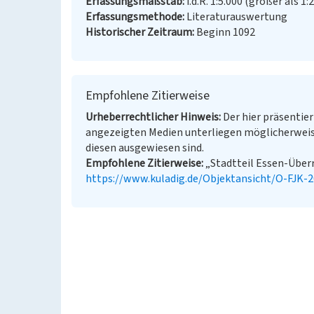
Erfassungsmaßstab
i.d.R. 1:5.000 (größer als 1:
Erfassungsmethode
Literaturauswertung
Historischer Zeitraum
Beginn 1092
Empfohlene Zitierweise
Urheberrechtlicher Hinweis
Der hier präsentier
angezeigten Medien unterliegen möglicherweis
diesen ausgewiesen sind.
Empfohlene Zitierweise
„Stadtteil Essen-Überru
https://www.kuladig.de/Objektansicht/O-FJK-