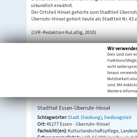
urkundlich erwähnt.
Der Ortsteil Hinsel gehörte zum Stadtteil Überru
Überruhr-Hinsel gehört heute als Stadtteil Nr. 43
(LVR-Redaktion KuLaDig, 2010)
Wir verwende
Literatur
Dies sind zum e
Groten, Manfred; Johanek, Peter; Reininghaus, 
Funktionsfähigke
nicht widerspre
Rheinland; Landschaftsverband Westfalen-Lippe
hinaus verwende
Nordrhein-Westfalen. (3. völlig neu bearbeitet
Nutzbarkeit uns
Band 273.) S. 336-347, Stuttgart.
sind. Mit Anklic
Weitere Informa
Stadtteil Essen-Überruhr-Hinsel
Schlagwörter
Stadt (Siedlung)
Siedlungsteil
Ort
45277 Essen - Überruhr-Hinsel
Fachsicht(en)
Kulturlandschaftspflege, Landes