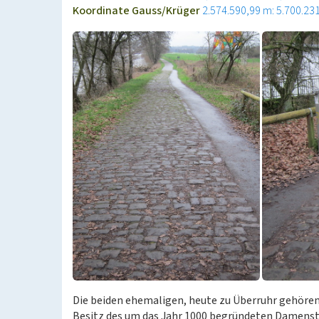
Koordinate Gauss/Krüger
2.574.590,99 m: 5.700.23
Die beiden ehemaligen, heute zu Überruhr gehöre
Besitz des um das Jahr 1000 begründeten Damensti