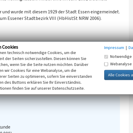
hr und wurde mit diesem 1929 der Stadt Essen eingemeindet.
 zum Essener Stadtbezirk VIII (HbHistSt NRW 2006).
n Cookies
Impressum
|
Da
inen technisch notwendige Cookies, um die
Notwendige 
Wilfried; Wensky, Margret / Landschaftsverband
it der Seiten sicherzustellen. Diesen können Sie
Webanalyse
chen, wenn Sie die Seite nutzen möchten. Darüber
 (Hrsg.) (2006)
Handbuch der Historischen Stätten
n wir Cookies für eine Webanalyse, um die
e Auflage). (HbHistSt NRW, Kröners Taschenausgabe,
erer Seiten zu optimieren, sofern Sie einverstanden
ken des Buttons erklären Sie Ihr Einverständnis.
tionen finden Sie auf unserer Datenschutzseite.
kunde