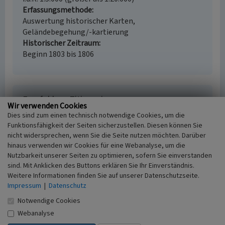
Erfassungsmethode
Auswertung historischer Karten,
Geländebegehung/-kartierung
Historischer Zeitraum
Beginn 1803 bis 1806
Empfohlene Zitierweise
Wir verwenden Cookies
Urheberrechtlicher Hinweis
Dies sind zum einen technisch notwendige Cookies, um die
Funktionsfähigkeit der Seiten sicherzustellen. Diesen können Sie
Der hier präsentierte Inhalt ist urheberrechtlich
nicht widersprechen, wenn Sie die Seite nutzen möchten. Darüber
geschützt. Die angezeigten Medien unterliegen
hinaus verwenden wir Cookies für eine Webanalyse, um die
möglicherweise zusätzlichen urheberrechtlichen
Nutzbarkeit unserer Seiten zu optimieren, sofern Sie einverstanden
Bedingungen, die an diesen ausgewiesen sind.
sind. Mit Anklicken des Buttons erklären Sie Ihr Einverständnis.
Empfohlene Zitierweise
Weitere Informationen finden Sie auf unserer Datenschutzseite.
„Ackerstandort „Heide“ in Überruhr-Hinsel”. In:
Impressum
|
Datenschutz
KuLaDig, Kultur.Landschaft.Digital. URL:
Notwendige Cookies
https://www.kuladig.de/Objektansicht/A-KL-
Webanalyse
20090629-0002
(Abgerufen: 9. August 2026)