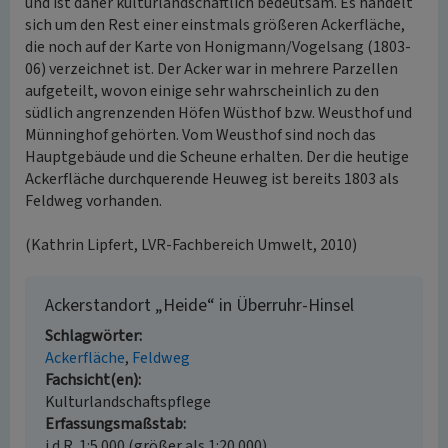
und ist daher kulturlandschaftlich bedeutsam. Es handelt
sich um den Rest einer einstmals größeren Ackerfläche,
die noch auf der Karte von Honigmann/Vogelsang (1803-
06) verzeichnet ist. Der Acker war in mehrere Parzellen
aufgeteilt, wovon einige sehr wahrscheinlich zu den
südlich angrenzenden Höfen Wüsthof bzw. Weusthof und
Münninghof gehörten. Vom Weusthof sind noch das
Hauptgebäude und die Scheune erhalten. Der die heutige
Ackerfläche durchquerende Heuweg ist bereits 1803 als
Feldweg vorhanden.
(Kathrin Lipfert, LVR-Fachbereich Umwelt, 2010)
Ackerstandort „Heide“ in Überruhr-Hinsel
Schlagwörter
Ackerfläche
Feldweg
Fachsicht(en)
Kulturlandschaftspflege
Erfassungsmaßstab
i.d.R. 1:5.000 (größer als 1:20.000)