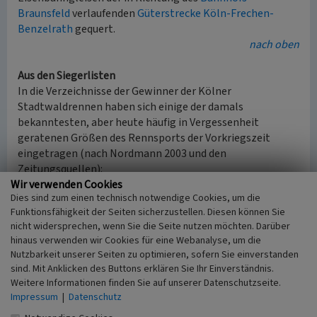
Braunsfeld
verlaufenden
Güterstrecke Köln-Frechen-
Benzelrath
gequert.
nach oben
Aus den Siegerlisten
In die Verzeichnisse der Gewinner der Kölner
Stadtwaldrennen haben sich einige der damals
bekanntesten, aber heute häufig in Vergessenheit
geratenen Größen des Rennsports der Vorkriegszeit
eingetragen (nach Nordmann 2003 und den
Zeitungsquellen):
Wir verwenden Cookies
Dies sind zum einen technisch notwendige Cookies, um die
3
1934 über 25 Runden der 350-cm
-Lizenzfahrer der
Funktionsfähigkeit der Seiten sicherzustellen. Diesen können Sie
auf
Imperia (Bad Godesberg)
startende Ernst Loof
nicht widersprechen, wenn Sie die Seite nutzen möchten. Darüber
(1907-1956),
hinaus verwenden wir Cookies für eine Webanalyse, um die
im gleichen Jahr der vielfache deutsche Meister und
Nutzbarkeit unserer Seiten zu optimieren, sofern Sie einverstanden
lokale Publikumsliebling Hans Soénius (1901-1965)
sind. Mit Anklicken des Buttons erklären Sie Ihr Einverständnis.
aus dem nahen
Godorf
über die 25 Runden der 500-
Weitere Informationen finden Sie auf unserer Datenschutzseite.
3
cm
-Lizenzfahrer auf NSU. Soénius fuhr dabei einen
Impressum
|
Datenschutz
Schnitt von 108,74 km/h vor dem hier