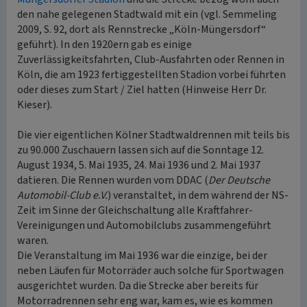
den nahe gelegenen Stadtwald mit ein (vgl. Semmeling
2009, S. 92, dort als Rennstrecke „Köln-Müngersdorf“
geführt). In den 1920ern gab es einige
Zuverlässigkeitsfahrten, Club-Ausfahrten oder Rennen in
Köln, die am 1923 fertiggestellten Stadion vorbei führten
oder dieses zum Start / Ziel hatten (Hinweise Herr Dr.
Kieser).
Die vier eigentlichen Kölner Stadtwaldrennen mit teils bis
zu 90.000 Zuschauern lassen sich auf die Sonntage 12.
August 1934, 5. Mai 1935, 24. Mai 1936 und 2. Mai 1937
datieren. Die Rennen wurden vom DDAC (
Der Deutsche
Automobil-Club e.V.
) veranstaltet, in dem während der NS-
Zeit im Sinne der Gleichschaltung alle Kraftfahrer-
Vereinigungen und Automobilclubs zusammengeführt
waren.
Die Veranstaltung im Mai 1936 war die einzige, bei der
neben Läufen für Motorräder auch solche für Sportwagen
ausgerichtet wurden. Da die Strecke aber bereits für
Motorradrennen sehr eng war, kam es, wie es kommen