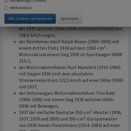
Notwendige Cookies
zweitplatzierten Ernst Loof und errang auch den
Webanalyse
3
Sieg über 25 Runden in der 1000-cm
-
Motorradklasse,
der Motorradrennfahrer Arthur Geiss (1903-1982),
der 1935 auf einer 250er DKW mit einem Schnitt von
108,6 km/h siegte,
der Rennfahrer Adolf Ralph Roese (1900-1950) mit
3
einem dritten Platz 1934 auf dem 1000-cm
-
Motorrad und einem Sieg 1936 im Sportwagen BMW
315/1,
der Motorradrennfahrer Kurt Mansfeld (1910-1984)
mit Siegen 1936 (mit dem absolutem
Streckenrekord von 122,5 km/h auf einer 500er DKW)
und 1937,
der Seitenwagen-Motorradrennfahrer Toni Babl
(1906-1936) mit einem Sieg 1936 auf einer 600er
DKW mit Beiwagen,
3
1937 der vierfache Deutsche 350-cm
-Meister (1936,
3
1937, 1939 und 1950) und 350-cm
-Europameister
von 1939 Heiner Fleischmann (1914-1963) auf einer