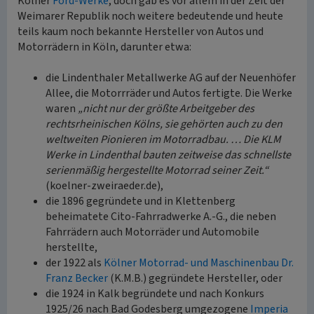
Kölner
Ford-Werke
, doch gab es vor allem in der Zeit der
Weimarer Republik noch weitere bedeutende und heute
teils kaum noch bekannte Hersteller von Autos und
Motorrädern in Köln, darunter etwa:
die Lindenthaler Metallwerke AG auf der Neuenhöfer
Allee, die Motorrräder und Autos fertigte. Die Werke
waren
„nicht nur der größte Arbeitgeber des
rechtsrheinischen Kölns, sie gehörten auch zu den
weltweiten Pionieren im Motorradbau. … Die KLM
Werke in Lindenthal bauten zeitweise das schnellste
serienmäßig hergestellte Motorrad seiner Zeit.“
(koelner-zweiraeder.de),
die 1896 gegründete und in Klettenberg
beheimatete Cito-Fahrradwerke A.-G., die neben
Fahrrädern auch Motorräder und Automobile
herstellte,
der 1922 als
Kölner Motorrad- und Maschinenbau Dr.
Franz Becker
(K.M.B.) gegründete Hersteller, oder
die 1924 in Kalk begründete und nach Konkurs
1925/26 nach Bad Godesberg umgezogene
Imperia