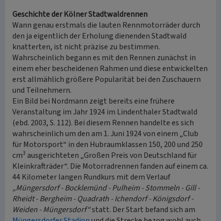
Geschichte der Kölner Stadtwaldrennen
Wann genau erstmals die lauten Rennmotorräder durch
den ja eigentlich der Erholung dienenden Stadtwald
knatterten, ist nicht präzise zu bestimmen.
Wahrscheinlich begann es mit den Rennen zunächst in
einem eher bescheidenen Rahmen und diese entwickelten
erst allmählich größere Popularität bei den Zuschauern
und Teilnehmern.
Ein Bild bei Nordmann zeigt bereits eine frühere
Veranstaltung im Jahr 1924 im Lindenthaler Stadtwald
(ebd. 2003, S. 112). Bei diesem Rennen handelte es sich
wahrscheinlich um den am 1. Juni 1924 von einem „Club
für Motorsport“ in den Hubraumklassen 150, 200 und 250
3
cm
ausgerichteten „Großen Preis von Deutschland für
Kleinkrafträder“. Die Motorradrennen fanden auf einem ca.
44 Kilometer langen Rundkurs mit dem Verlauf
„Müngersdorf - Bocklemünd - Pulheim - Stommeln - Gill -
Rheidt - Bergheim - Quadrath - Ichendorf - Königsdorf -
Weiden - Müngersdorf“
statt. Der Start befand sich am
Müngersdorfer Stadion
und die Strecke bezog wohl auch