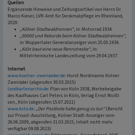
Quellen
Ergänzende Hinweise und Zeitungsartikel von Herrn Dr.
Marco Kieser, LVR-Amt für Denkmalpflege im Rheinland,
2020:
„Kölner Stadtwaldrennen“
, in: Motorrad 1934.
„90000 und Rekorde beim Kölner Stadtwaldrennen“
,
in: Wuppertaler Generalanzeiger vom 25.05.1936.
„Köln baut eine neue Rennstrecke“
, in:
Mittelrheinische Landeszeitung vom 29.04.1937.
Internet
www.koelner-zweiraeder.de
: Horst Nordmanns Kölner
Zweiräder (abgerufen 30.03.2015)
landkartenarchiv.de
: Plan von Köln 1938, Werbebeigabe
des Kaufhauses Carl Peters in Köln, Verlag Ernst Moißl
sen., Köln (abgerufen 15.07.2021)
www.ksta.de
:
„Der Postbote hatte genug zu tun“
(Bericht
zur Proust-Ausstellung, Kölner Stadt-Anzeiger vom
26.06.2009, abgerufen 31.03.2015, Inhalt nicht mehr
verfügbar 09.08.2023)