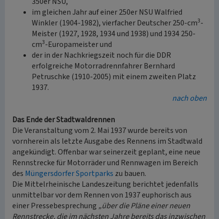
350er NSU,
im gleichen Jahr auf einer 250er NSU Walfried
3
Winkler (1904-1982), vierfacher Deutscher 250-cm
-
Meister (1927, 1928, 1934 und 1938) und 1934 250-
3
cm
-Europameister und
der in der Nachkriegszeit noch für die DDR
erfolgreiche Motorradrennfahrer Bernhard
Petruschke (1910-2005) mit einem zweiten Platz
1937.
nach oben
Das Ende der Stadtwaldrennen
Die Veranstaltung vom 2. Mai 1937 wurde bereits von
vornherein als letzte Ausgabe des Rennens im Stadtwald
angekündigt. Offenbar war seinerzeit geplant, eine neue
Rennstrecke für Motorräder und Rennwagen im Bereich
des
Müngersdorfer Sportparks
zu bauen.
Die Mittelrheinische Landeszeitung berichtet jedenfalls
unmittelbar vor dem Rennen von 1937 euphorisch aus
einer Pressebesprechung
„über die Pläne einer neuen
Rennstrecke, die im nächsten Jahre bereits das inzwischen