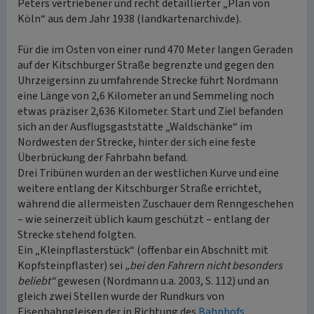
Peters vertriebener und recht detaillierter „Plan von
Köln“ aus dem Jahr 1938 (landkartenarchiv.de).
Für die im Osten von einer rund 470 Meter langen Geraden
auf der Kitschburger Straße begrenzte und gegen den
Uhrzeigersinn zu umfahrende Strecke führt Nordmann
eine Länge von 2,6 Kilometer an und Semmeling noch
etwas präziser 2,636 Kilometer. Start und Ziel befanden
sich an der Ausflugsgaststätte „Waldschänke“ im
Nordwesten der Strecke, hinter der sich eine feste
Überbrückung der Fahrbahn befand.
Drei Tribünen wurden an der westlichen Kurve und eine
weitere entlang der Kitschburger Straße errichtet,
während die allermeisten Zuschauer dem Renngeschehen
– wie seinerzeit üblich kaum geschützt – entlang der
Strecke stehend folgten.
Ein „Kleinpflasterstück“ (offenbar ein Abschnitt mit
Kopfsteinpflaster) sei
„bei den Fahrern nicht besonders
beliebt“
gewesen (Nordmann u.a. 2003, S. 112) und an
gleich zwei Stellen wurde der Rundkurs von
Eisenbahngleisen der in Richtung des
Bahnhofs