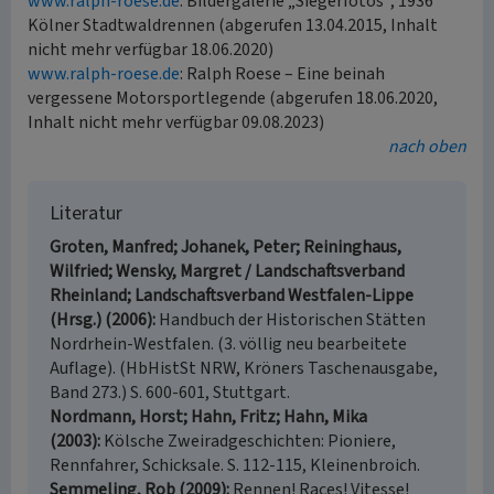
www.ralph-roese.de
: Bildergalerie „Siegerfotos“, 1936
Kölner Stadtwaldrennen (abgerufen 13.04.2015, Inhalt
nicht mehr verfügbar 18.06.2020)
www.ralph-roese.de
: Ralph Roese – Eine beinah
vergessene Motorsportlegende (abgerufen 18.06.2020,
Inhalt nicht mehr verfügbar 09.08.2023)
nach oben
Literatur
Groten, Manfred; Johanek, Peter; Reininghaus,
Wilfried; Wensky, Margret / Landschaftsverband
Rheinland; Landschaftsverband Westfalen-Lippe
(Hrsg.) (2006)
Handbuch der Historischen Stätten
Nordrhein-Westfalen. (3. völlig neu bearbeitete
Auflage). (HbHistSt NRW, Kröners Taschenausgabe,
Band 273.) S. 600-601, Stuttgart.
Nordmann, Horst; Hahn, Fritz; Hahn, Mika
(2003)
Kölsche Zweiradgeschichten: Pioniere,
Rennfahrer, Schicksale. S. 112-115, Kleinenbroich.
Semmeling, Rob (2009)
Rennen! Races! Vitesse!