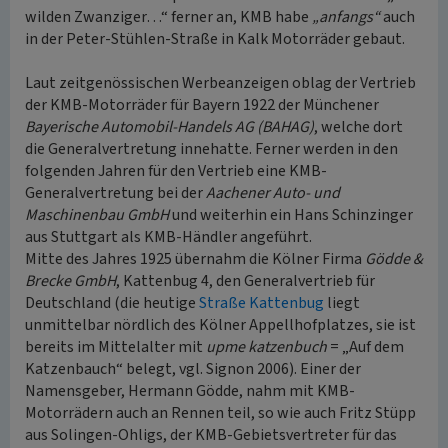
wilden Zwanziger…“ ferner an, KMB habe
„anfangs“
auch
in der Peter-Stühlen-Straße in Kalk Motorräder gebaut.
Laut zeitgenössischen Werbeanzeigen oblag der Vertrieb
der KMB-Motorräder für Bayern 1922 der Münchener
Bayerische Automobil-Handels AG (BAHAG)
, welche dort
die Generalvertretung innehatte. Ferner werden in den
folgenden Jahren für den Vertrieb eine KMB-
Generalvertretung bei der
Aachener Auto- und
Maschinenbau GmbH
und weiterhin ein Hans Schinzinger
aus Stuttgart als KMB-Händler angeführt.
Mitte des Jahres 1925 übernahm die Kölner Firma
Gödde &
Brecke GmbH
, Kattenbug 4, den Generalvertrieb für
Deutschland (die heutige
Straße Kattenbug
liegt
unmittelbar nördlich des Kölner Appellhofplatzes, sie ist
bereits im Mittelalter mit
upme katzenbuch
= „Auf dem
Katzenbauch“ belegt, vgl. Signon 2006). Einer der
Namensgeber, Hermann Gödde, nahm mit KMB-
Motorrädern auch an Rennen teil, so wie auch Fritz Stüpp
aus Solingen-Ohligs, der KMB-Gebietsvertreter für das