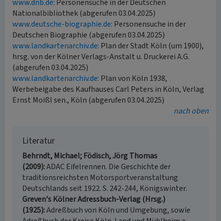
www.dnb.de
: Personensuche in der Deutschen
Nationalbibliothek (abgerufen 03.04.2025)
www.deutsche-biographie.de
: Personensuche in der
Deutschen Biographie (abgerufen 03.04.2025)
www.landkartenarchiv.de
: Plan der Stadt Köln (um 1900),
hrsg. von der Kölner Verlags-Anstalt u. Druckerei A.G.
(abgerufen 03.04.2025)
www.landkartenarchiv.de
: Plan von Köln 1938,
Werbebeigabe des Kaufhauses Carl Peters in Köln, Verlag
Ernst Moißl sen., Köln (abgerufen 03.04.2025)
nach oben
Literatur
Behrndt, Michael; Födisch, Jörg Thomas
(2009)
ADAC Eifelrennen. Die Geschichte der
traditionsreichsten Motorsportveranstaltung
Deutschlands seit 1922. S. 242-244, Königswinter.
Greven's Kölner Adressbuch-Verlag (Hrsg.)
(1925)
Adreßbuch von Köln und Umgebung, sowie