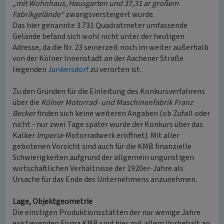
„mit Wohnhaus, Hausgarten und 37,31 ar großem
Fabrikgelände“
zwangsversteigert wurde.
Das hier genannte 3.731 Quadratmeter umfassende
Gelände befand sich wohl nicht unter der heutigen
Adresse, da die Nr. 23 seinerzeit noch im weiter außerhalb
von der Kölner Innenstadt an der Aachener Straße
liegenden
Junkersdorf
zu verorten ist.
Zu den Gründen für die Einleitung des Konkursverfahrens
über die
Kölner Motorrad- und Maschinenfabrik Franz
Becker
finden sich keine weiteren Angaben (ob Zufall oder
nicht - nur zwei Tage später wurde der Konkurs über das
Kalker
Imperia
-Motorradwerk eröffnet). Mit aller
gebotenen Vorsicht sind auch für die KMB finanzielle
Schwierigkeiten aufgrund der allgemein ungünstigen
wirtschaftlichen Verhältnisse der 1920er-Jahre als
Ursache für das Ende des Unternehmens anzunehmen.
Lage, Objektgeometrie
Die einstigen Produktionsstätten der nur wenige Jahre
existierenden Firma KMB sind hier mit allem Vorbehalt an