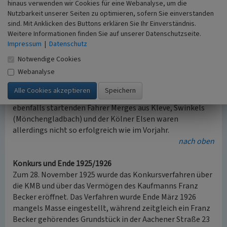
hinaus verwenden wir Cookies für eine Webanalyse, um die
Esch und Willi Ehrlenbruch oft mit KMB-Maschinen am
Nutzbarkeit unserer Seiten zu optimieren, sofern Sie einverstanden
Start waren. Bei der Niederrheinischen
sind. Mit Anklicken des Buttons erklären Sie Ihr Einverständnis.
Zuverlässigkeitsfahrt im Juni 1924 errang der Kölner
Weitere Informationen finden Sie auf unserer Datenschutzseite.
Rennfahrer Harry Herzogenrath (1903-1973) einen Ersten
Impressum
|
Datenschutz
Platz auf KMB.
Notwendige Cookies
Der vorab genannte Generalvertreter Hermann Gödde
Webanalyse
nahm auf KMB bei einem im November 1924 in Köln-
Ehrenfeld
ausgetragenen Geschicklichkeitswettbewerb
und an der Deutschlandfahrt 1925 teil. Gödde und die dort
ebenfalls startenden Fahrer Merges aus Kleve, Swinkels
(Mönchengladbach) und der Kölner Elsen waren
allerdings nicht so erfolgreich wie im Vorjahr.
nach oben
Konkurs und Ende 1925/1926
Zum 28. November 1925 wurde das Konkursverfahren über
die KMB und über das Vermögen des Kaufmanns Franz
Becker eröffnet. Das Verfahren wurde Ende März 1926
mangels Masse eingestellt, während zeitgleich ein Franz
Becker gehörendes Grundstück in der Aachener Straße 23