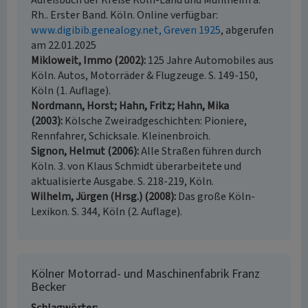
Adreßbuch der Kreise Köln-Land und Mühlheim a.
Rh.. Erster Band. Köln. Online verfügbar:
www.digibib.genealogy.net, Greven 1925
, abgerufen
am 22.01.2025
Mikloweit, Immo (2002)
125 Jahre Automobiles aus
Köln. Autos, Motorräder & Flugzeuge. S. 149-150,
Köln (1. Auflage).
Nordmann, Horst; Hahn, Fritz; Hahn, Mika
(2003)
Kölsche Zweiradgeschichten: Pioniere,
Rennfahrer, Schicksale. Kleinenbroich.
Signon, Helmut (2006)
Alle Straßen führen durch
Köln. 3. von Klaus Schmidt überarbeitete und
aktualisierte Ausgabe. S. 218-219, Köln.
Wilhelm, Jürgen (Hrsg.) (2008)
Das große Köln-
Lexikon. S. 344, Köln (2. Auflage).
Kölner Motorrad- und Maschinenfabrik Franz
Becker