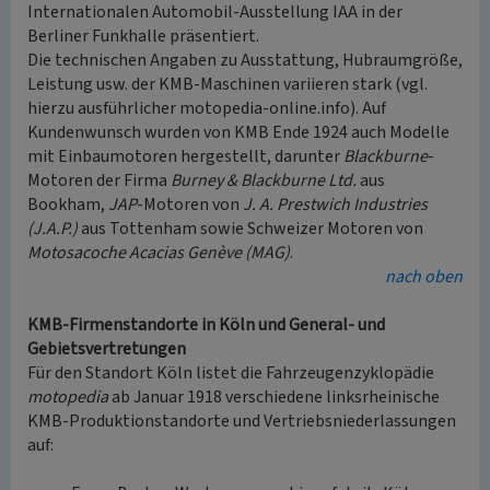
Internationalen Automobil-Ausstellung IAA in der
Berliner Funkhalle präsentiert.
Die technischen Angaben zu Ausstattung, Hubraumgröße,
Leistung usw. der KMB-Maschinen variieren stark (vgl.
hierzu ausführlicher motopedia-online.info). Auf
Kundenwunsch wurden von KMB Ende 1924 auch Modelle
mit Einbaumotoren hergestellt, darunter
Blackburne
-
Motoren der Firma
Burney & Blackburne Ltd.
aus
Bookham,
JAP
-Motoren von
J. A. Prestwich Industries
(J.A.P.)
aus Tottenham sowie Schweizer Motoren von
Motosacoche Acacias Genève (MAG)
.
nach oben
KMB-Firmenstandorte in Köln und General- und
Gebietsvertretungen
Für den Standort Köln listet die Fahrzeugenzyklopädie
motopedia
ab Januar 1918 verschiedene linksrheinische
KMB-Produktionstandorte und Vertriebsniederlassungen
auf: