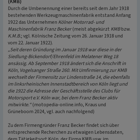
(KMB)
Durch die Umbenennung einer bereits seit dem Jahr 1918
bestehenden Werkzeugmaschinenfabrik entstand Anfang
1922 das Unternehmen
Kölner Motorrad- und
Maschinenfabrik Franz Becker
(meist abgekürzt
KMB
bzw.
K.M.B.
; vgl. Kölnische Zeitung vom 26. Januar 1918 und
vom 22. Januar 1922).
„Seit deren Gründung im Januar 1918 war diese in der
Siedlung-Bickendorf/Ehrenfeld im Melatener Weg 18
ansässig. Ab September 1918 ändert sich die Anschrift in
Köln, Vogelsanger Straße 260. Mit Umfirmierung zur KMB
wechselt der Firmensitz zur Lindenstraße 14, die ebenfalls
im linksrheinischen Innenstadtbereich von Köln liegt und
die 1922 die Adresse der Geschäftsstelle des Clubs für
Motorsport e.V. Köln war, bei dem Franz Becker aktiv
mitwirkte.“
(motopedia-online.info, Kraus und
Grüneboom 2024, vgl. auch nachfolgend)
Zu dem Firmengründer Franz Becker findet sich über
entsprechende Recherchen zu etwaigen Lebensdaten,
dem Tätigkeitsort Köln, der Firma KMB usw. im