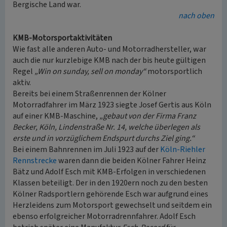
Bergische Land war.
nach oben
KMB-Motorsportaktivitäten
Wie fast alle anderen Auto- und Motorradhersteller, war
auch die nur kurzlebige KMB nach der bis heute gültigen
Regel
„Win on sunday, sell on monday“
motorsportlich
aktiv.
Bereits bei einem Straßenrennen der Kölner
Motorradfahrer im März 1923 siegte Josef Gertis aus Köln
auf einer KMB-Maschine,
„gebaut von der Firma Franz
Becker, Köln, Lindenstraße Nr. 14, welche überlegen als
erste und in vorzüglichem Endspurt durchs Ziel ging.“
Bei einem Bahnrennen im Juli 1923 auf der
Köln-Riehler
Rennstrecke
waren dann die beiden Kölner Fahrer Heinz
Bätz und Adolf Esch mit KMB-Erfolgen in verschiedenen
Klassen beteiligt. Der in den 1920ern noch zu den besten
Kölner Radsportlern gehörende Esch war aufgrund eines
Herzleidens zum Motorsport gewechselt und seitdem ein
ebenso erfolgreicher Motorradrennfahrer. Adolf Esch