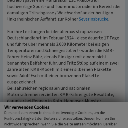
betrieb später eine Manufaktur
Esch-Record
für
hochwertige Sport- und Tourenmotorräder im Bereich der
damaligen Tritschgasse / Weichserhof an der heutigen
linksrheinischen Auffahrt zur Kölner
Severinsbrücke
.
Für ihre Leistungen bei der überaus strapaziösen
Deutschlandfahrt im Februar 1924 - diese dauerte 17 Tage
und führte über mehr als 3.000 Kilometer bei eisigen
Temperaturen und Schneegestöber! - wurden die KMB-
Fahrer Heinz Bätz, der als Einziger mit einem nicht
benannten Beifahrer fuhr, und Fritz Stüpp auf einem zwei
Jahre alten KMB-Modell mit einer silbernen Plakette
sowie Adolf Esch mit einer bronzenen Plakette
ausgezeichnet.
Bei zahlreichen regionalen und nationalen
Motorradrennen erzielten KMB-Fahrer gute Resultate,
darunter bei Rennen in Köln, Hannover, Münster,
Wuppertal-Elberfeld, den frühen
Eifelrundfahrten
(wenn
Wir verwenden Cookies
Dies sind zum einen technisch notwendige Cookies, um die
auch ohne Eintrag in die Siegerlisten, vgl. Behrndt u.a.
Funktionsfähigkeit der Seiten sicherzustellen. Diesen können Sie
2009), der Unterfränkischen Zuverlässigkeitsfahrt sowie
nicht widersprechen, wenn Sie die Seite nutzen möchten. Darüber
beim Schleizer Dreiecksrennen in Thüringen, an dem Adolf