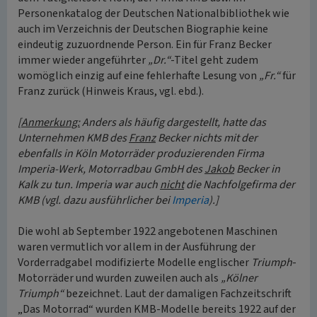
Personenkatalog der Deutschen Nationalbibliothek wie
auch im Verzeichnis der Deutschen Biographie keine
eindeutig zuzuordnende Person. Ein für Franz Becker
immer wieder angeführter
„Dr.“
-Titel geht zudem
womöglich einzig auf eine fehlerhafte Lesung von
„Fr.“
für
Franz zurück (Hinweis Kraus, vgl. ebd.).
[
Anmerkung:
Anders als häufig dargestellt, hatte das
Unternehmen KMB des
Franz
Becker nichts mit der
ebenfalls in Köln Motorräder produzierenden Firma
Imperia-Werk, Motorradbau GmbH des
Jakob
Becker in
Kalk zu tun. Imperia war auch
nicht
die Nachfolgefirma der
KMB (vgl. dazu ausführlicher bei
Imperia
).]
Die wohl ab September 1922 angebotenen Maschinen
waren vermutlich vor allem in der Ausführung der
Vorderradgabel modifizierte Modelle englischer
Triumph
-
Motorräder und wurden zuweilen auch als
„Kölner
Triumph“
bezeichnet. Laut der damaligen Fachzeitschrift
„Das Motorrad“ wurden KMB-Modelle bereits 1922 auf der