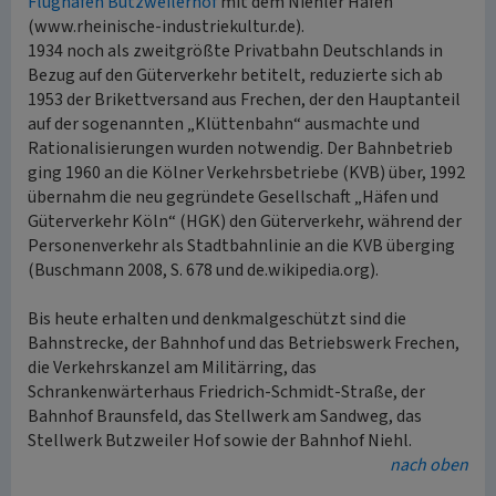
Flughafen Butzweilerhof
mit dem Niehler Hafen
(www.rheinische-industriekultur.de).
1934 noch als zweitgrößte Privatbahn Deutschlands in
Bezug auf den Güterverkehr betitelt, reduzierte sich ab
1953 der Brikettversand aus Frechen, der den Hauptanteil
auf der sogenannten „Klüttenbahn“ ausmachte und
Rationalisierungen wurden notwendig. Der Bahnbetrieb
ging 1960 an die Kölner Verkehrsbetriebe (KVB) über, 1992
übernahm die neu gegründete Gesellschaft „Häfen und
Güterverkehr Köln“ (HGK) den Güterverkehr, während der
Personenverkehr als Stadtbahnlinie an die KVB überging
(Buschmann 2008, S. 678 und de.wikipedia.org).
Bis heute erhalten und denkmalgeschützt sind die
Bahnstrecke, der Bahnhof und das Betriebswerk Frechen,
die Verkehrskanzel am Militärring, das
Schrankenwärterhaus Friedrich-Schmidt-Straße, der
Bahnhof Braunsfeld, das Stellwerk am Sandweg, das
Stellwerk Butzweiler Hof sowie der Bahnhof Niehl.
nach oben