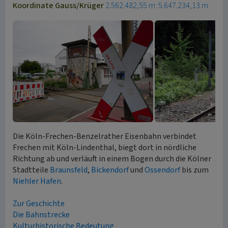
Koordinate Gauss/Krüger
2.562.482,55 m: 5.647.234,13 m
Die Köln-Frechen-Benzelrather Eisenbahn verbindet
Frechen mit Köln-Lindenthal, biegt dort in nördliche
Richtung ab und verläuft in einem Bogen durch die Kölner
Stadtteile
Braunsfeld
,
Bickendorf
und
Ossendorf
bis zum
Niehler Hafen
.
Zur Geschichte
Die Bahnstrecke
Kulturhistorische Bedeutung