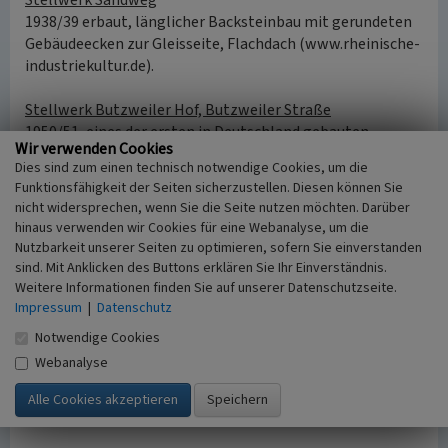
Stellwerk Sandweg
1938/39 erbaut, länglicher Backsteinbau mit gerundeten
Gebäudeecken zur Gleisseite, Flachdach (www.rheinische-
industriekultur.de).
Stellwerk Butzweiler Hof, Butzweiler Straße
1950/51, eines der ersten in Deutschland gebauten
Wir verwenden Cookies
elektrischen Drucktastenstellwerke, besteht aus einem
Dies sind zum einen technisch notwendige Cookies, um die
turmartigen dreigeschossigen Backsteinhauptbau mit
Funktionsfähigkeit der Seiten sicherzustellen. Diesen können Sie
Flachdach und zwei niedrigeren verputzten Flügelbauten
nicht widersprechen, wenn Sie die Seite nutzen möchten. Darüber
(www.rheinische-industriekultur.de).
hinaus verwenden wir Cookies für eine Webanalyse, um die
Nutzbarkeit unserer Seiten zu optimieren, sofern Sie einverstanden
Bahnhof Niehl
sind. Mit Anklicken des Buttons erklären Sie Ihr Einverständnis.
Zweieinhalbgeschossiges Stationsgebäude mit Pultdach
Weitere Informationen finden Sie auf unserer Datenschutzseite.
der 1930er Jahre, schließt direkt an Güterschuppen von
Impressum
|
Datenschutz
1924/25 aus Ziegelmauerwerk, zur Hälfte weiß
Notwendige Cookies
geschlämmt, flaches Satteldach an; dazu zwei Stellwerke,
Webanalyse
eines von 1924/25 und eines von 1970/71; älteres ist ein
zweigeschossiger Putzbau mit flachem Pyramidendach
(www.rheinische-industriekultur.de).