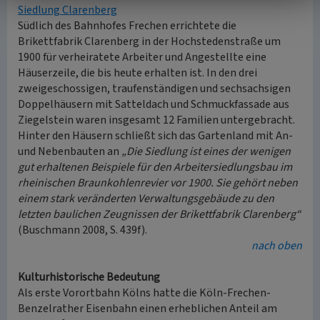
Siedlung Clarenberg
Südlich des Bahnhofes Frechen errichtete die
Brikettfabrik Clarenberg in der Hochstedenstraße um
1900 für verheiratete Arbeiter und Angestellte eine
Häuserzeile, die bis heute erhalten ist. In den drei
zweigeschossigen, traufenständigen und sechsachsigen
Doppelhäusern mit Satteldach und Schmuckfassade aus
Ziegelstein waren insgesamt 12 Familien untergebracht.
Hinter den Häusern schließt sich das Gartenland mit An-
und Nebenbauten an
„Die Siedlung ist eines der wenigen
gut erhaltenen Beispiele für den Arbeitersiedlungsbau im
rheinischen Braunkohlenrevier vor 1900. Sie gehört neben
einem stark veränderten Verwaltungsgebäude zu den
letzten baulichen Zeugnissen der Brikettfabrik Clarenberg“
(Buschmann 2008, S. 439f).
nach oben
Kulturhistorische Bedeutung
Als erste Vorortbahn Kölns hatte die Köln-Frechen-
Benzelrather Eisenbahn einen erheblichen Anteil am