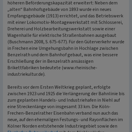
höheren Beförderungskapazität erweitert: Neben dem
„alten“ Bahnhofsgebäude von 1893 wurde ein neues
Empfangsgebäude (1913) errichtet, und das Betriebswerk
mit einer Lokomotiv-Montagewerkstatt mit Schlosserei,
Dreherei und Holzbearbeitungswerkstatt sowie einer
Wagenhalle für elektrische Straßenbahnen ausgebaut
(Buschmann 2008, S. 675-677). Für den Güterverkehr wurde
in Frechen eine Umgehungsbahn in Hochlage zwischen
Benzelrath und dem Bahnhof gebaut, was eine bessere
Erschließung der in Benzelrath ansässigen
Brikettfabriken bedeutete (www.rheinische-
industriekultur.de).
Bereits vor dem Ersten Weltkrieg geplant, erfolgte
zwischen 1923 und 1925 die Verlängerung der Bahnlinie bis
zum geplanten Handels- und Industriehafen in Niehl auf
eine Streckenlänge von insgesamt 33 km. Die Köln-
Frechen-Benzelrather Eisenbahn verband nun auch das
neue, auf den ehemaligen Festungs- und Rayonflächen im
Kölner Norden entstehende Industriegebiet sowie den