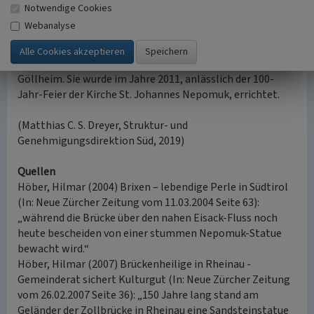
Nische am Kirchturm)
Notwendige Cookies
Landau in der Pfalz
(ehemals Neumühle)
Webanalyse
nach oben
Nicht erfasst in der obigen Aufstellung ist die Figur in
Göllheim. Sie wurde im Jahre 2011, anlässlich der 100-
Jahr-Feier der Kirche St. Johannes Nepomuk, errichtet.
(Matthias C. S. Dreyer, Struktur- und
Genehmigungsdirektion Süd, 2019)
Quellen
Höber, Hilmar (2004) Brixen – lebendige Perle in Südtirol
(In: Neue Zürcher Zeitung vom 11.03.2004 Seite 63):
„während die Brücke über den nahen Eisack-Fluss noch
heute bescheiden von einer stummen Nepomuk-Statue
bewacht wird.“
Höber, Hilmar (2007) Brückenheilige in Rheinau -
Gemeinderat sichert Kulturgut (In: Neue Zürcher Zeitung
vom 26.02.2007 Seite 36): „150 Jahre lang stand am
Geländer der Zollbrücke in Rheinau eine Sandsteinstatue