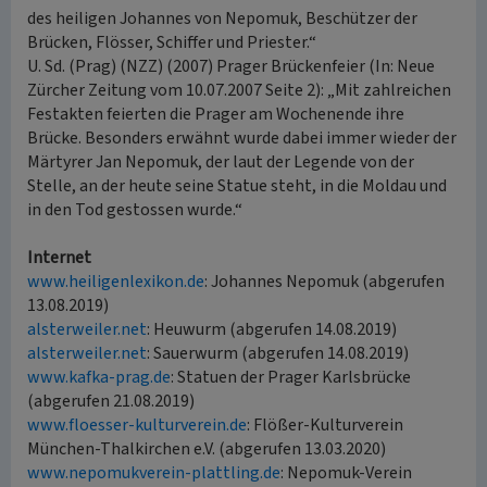
des heiligen Johannes von Nepomuk, Beschützer der
Brücken, Flösser, Schiffer und Priester.“
U. Sd. (Prag) (NZZ) (2007) Prager Brückenfeier (In: Neue
Zürcher Zeitung vom 10.07.2007 Seite 2): „Mit zahlreichen
Festakten feierten die Prager am Wochenende ihre
Brücke. Besonders erwähnt wurde dabei immer wieder der
Märtyrer Jan Nepomuk, der laut der Legende von der
Stelle, an der heute seine Statue steht, in die Moldau und
in den Tod gestossen wurde.“
Internet
www.heiligenlexikon.de
: Johannes Nepomuk (abgerufen
13.08.2019)
alsterweiler.net
: Heuwurm (abgerufen 14.08.2019)
alsterweiler.net
: Sauerwurm (abgerufen 14.08.2019)
www.kafka-prag.de
: Statuen der Prager Karlsbrücke
(abgerufen 21.08.2019)
www.floesser-kulturverein.de
: Flößer-Kulturverein
München-Thalkirchen e.V. (abgerufen 13.03.2020)
www.nepomukverein-plattling.de
: Nepomuk-Verein