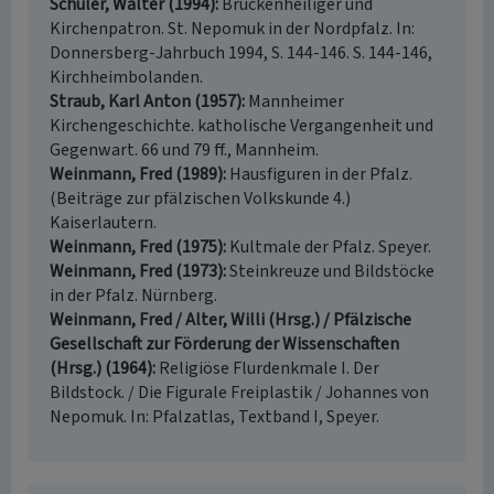
Schüler, Walter (1994)
Brückenheiliger und
Kirchenpatron. St. Nepomuk in der Nordpfalz. In:
Donnersberg-Jahrbuch 1994, S. 144-146. S. 144-146,
Kirchheimbolanden.
Straub, Karl Anton (1957)
Mannheimer
Kirchengeschichte. katholische Vergangenheit und
Gegenwart. 66 und 79 ff., Mannheim.
Weinmann, Fred (1989)
Hausfiguren in der Pfalz.
(Beiträge zur pfälzischen Volkskunde 4.)
Kaiserlautern.
Weinmann, Fred (1975)
Kultmale der Pfalz. Speyer.
Weinmann, Fred (1973)
Steinkreuze und Bildstöcke
in der Pfalz. Nürnberg.
Weinmann, Fred / Alter, Willi (Hrsg.) / Pfälzische
Gesellschaft zur Förderung der Wissenschaften
(Hrsg.) (1964)
Religiöse Flurdenkmale I. Der
Bildstock. / Die Figurale Freiplastik / Johannes von
Nepomuk. In: Pfalzatlas, Textband I, Speyer.