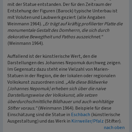
mit der Statue entstanden. Der für den Zeitraum der
Entstehung der Figuren (Barock) typische Unterbau ist
mit Voluten und Laubwerk geziert (alle Angaben
Weinmann 1964).
„Er trägt auf kräftig profilierter Platte die
monumentale Gestalt des Domherrn, die sich durch
dekorative Bewegtheit und Pathos auszeichnet.“
(Weinmann 1964).
Auffallend ist der künstlerische Wert, den die
Darstellungen des Johannes Nepomuk durchweg zeigen.
Im Gegensatz dazu steht eine Vielzahl von Marien-
Statuen in der Region, die der lokalen oder regionalen
Volkskunst zuzuordnen sind.
„Alle diese Bildwerke
[Johannes Nepomuk] erheben sich über die naive
Darstellungsweise der Volkskunst, alle setzen
überdurchschnittliche Bildhauer und auch wohltätige
Stifter voraus.“
(Weinmann 1964). Beispiele für diese
Einschätzung sind die Statue in
Eschbach
(künstlerische
Ausgestaltung) und das Werk in
Kirrweiler/Pfalz
(Stifter).
nach oben