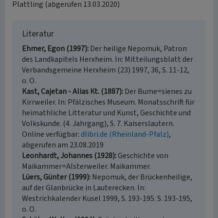
Plattling (abgerufen 13.03.2020)
Literatur
Ehmer, Egon (1997)
Der heilige Nepomuk, Patron
des Landkapitels Herxheim. In: Mitteilungsblatt der
Verbandsgemeine Herxheim (23) 1997, 36, S. 11-12,
o. O.
Kast, Cajetan - Alias Kt. (1887)
Der Bume=sienes zu
Kirrweiler. In: Pfälzisches Museum. Monatsschrift für
heimathliche Litteratur und Kunst, Geschichte und
Volkskunde. (4. Jahrgang), S. 7. Kaiserslautern.
Online verfügbar:
dlibri.de (Rheinland-Pfalz)
,
abgerufen am 23.08.2019
Leonhardt, Johannes (1928)
Geschichte von
Maikammer=Alsterweiler. Maikammer.
Lüers, Günter (1999)
Nepomuk, der Brückenheilige,
auf der Glanbrücke in Lauterecken. In:
Westrichkalender Kusel 1999, S. 193-195. S. 193-195,
o. O.