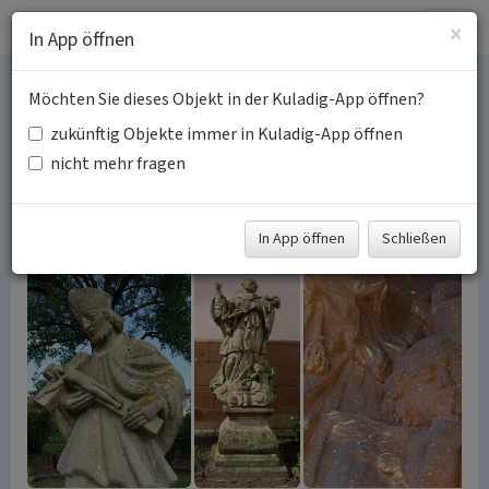
Togg
×
In App öffnen
navig
Möchten Sie dieses Objekt in der Kuladig-App öffnen?
Heiligenbilder Johannes
zukünftig Objekte immer in Kuladig-App öffnen
Nepomuk in der Pfalz
nicht mehr fragen
Schlagwörter:
Statue
Fachsicht(en):
Landeskunde, Architekturgeschichte
In App öffnen
Schließen