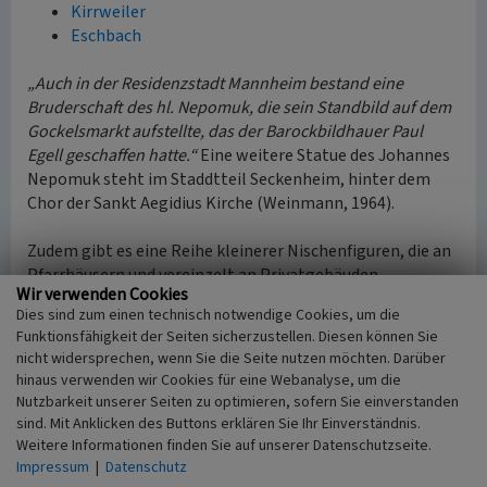
Kirrweiler
Eschbach
„Auch in der Residenzstadt Mannheim bestand eine
Bruderschaft des hl. Nepomuk, die sein Standbild auf dem
Gockelsmarkt aufstellte, das der Barockbildhauer Paul
Egell geschaffen hatte.“
Eine weitere Statue des Johannes
Nepomuk steht im Staddtteil Seckenheim, hinter dem
Chor der Sankt Aegidius Kirche (Weinmann, 1964).
Zudem gibt es eine Reihe kleinerer Nischenfiguren, die an
Pfarrhäusern und vereinzelt an Privatgebäuden
Wir verwenden Cookies
aufgestellt wurden. Dazu zählen die Figuren in Arzheim
Dies sind zum einen technisch notwendige Cookies, um die
und am Pfarrhaus in Burrweiler. Diese „Hausfiguren“
Funktionsfähigkeit der Seiten sicherzustellen. Diesen können Sie
befinden sich in:
nicht widersprechen, wenn Sie die Seite nutzen möchten. Darüber
Arzheim
hinaus verwenden wir Cookies für eine Webanalyse, um die
Burrweiler
(Tafelbild)
Nutzbarkeit unserer Seiten zu optimieren, sofern Sie einverstanden
Edenkoben
sind. Mit Anklicken des Buttons erklären Sie Ihr Einverständnis.
Gossersweiler
(eine Statue im Innenraum der Kirche,
Weitere Informationen finden Sie auf unserer Datenschutzseite.
eine andere Statue (angebl. Cyriakus) außen in einer
Impressum
|
Datenschutz