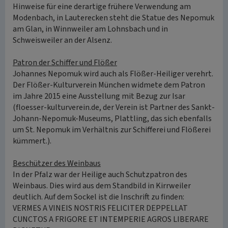
Hinweise für eine derartige frühere Verwendung am
Modenbach, in Lauterecken steht die Statue des Nepomuk
am Glan, in Winnweiler am Lohnsbach und in
Schweisweiler an der Alsenz.
Patron der Schiffer und Flößer
Johannes Nepomuk wird auch als Flößer-Heiliger verehrt.
Der Flößer-Kulturverein München widmete dem Patron
im Jahre 2015 eine Ausstellung mit Bezug zur Isar
(floesser-kulturverein.de, der Verein ist Partner des Sankt-
Johann-Nepomuk-Museums, Plattling, das sich ebenfalls
um St. Nepomuk im Verhältnis zur Schifferei und Flößerei
kümmert.).
Beschützer des Weinbaus
In der Pfalz war der Heilige auch Schutzpatron des
Weinbaus. Dies wird aus dem Standbild in Kirrweiler
deutlich. Auf dem Sockel ist die Inschrift zu finden:
VERMES A VINEIS NOSTRIS FELICITER DEPPELLAT
CUNCTOS A FRIGORE ET INTEMPERIE AGROS LIBERARE