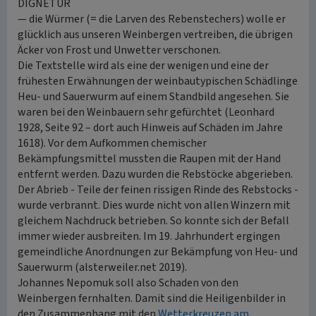
DIGNETUR
— die Würmer (= die Larven des Rebenstechers) wolle er
glücklich aus unseren Weinbergen vertreiben, die übrigen
Äcker von Frost und Unwetter verschonen.
Die Textstelle wird als eine der wenigen und eine der
frühesten Erwähnungen der weinbautypischen Schädlinge
Heu- und Sauerwurm auf einem Standbild angesehen. Sie
waren bei den Weinbauern sehr gefürchtet (Leonhard
1928, Seite 92 – dort auch Hinweis auf Schäden im Jahre
1618). Vor dem Aufkommen chemischer
Bekämpfungsmittel mussten die Raupen mit der Hand
entfernt werden. Dazu wurden die Rebstöcke abgerieben.
Der Abrieb - Teile der feinen rissigen Rinde des Rebstocks -
wurde verbrannt. Dies wurde nicht von allen Winzern mit
gleichem Nachdruck betrieben. So konnte sich der Befall
immer wieder ausbreiten. Im 19. Jahrhundert ergingen
gemeindliche Anordnungen zur Bekämpfung von Heu- und
Sauerwurm (alsterweiler.net 2019).
Johannes Nepomuk soll also Schaden von den
Weinbergen fernhalten. Damit sind die Heiligenbilder in
den Zusammenhang mit den
Wetterkreuzen am