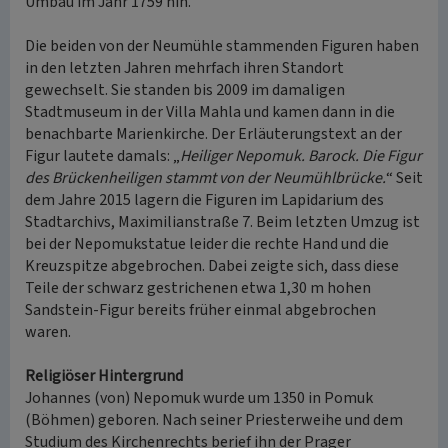
Umbau im Jahr 1759 hin.
Die beiden von der Neumühle stammenden Figuren haben
in den letzten Jahren mehrfach ihren Standort
gewechselt. Sie standen bis 2009 im damaligen
Stadtmuseum in der Villa Mahla und kamen dann in die
benachbarte Marienkirche. Der Erläuterungstext an der
Figur lautete damals: „
Heiliger Nepomuk. Barock. Die Figur
des Brückenheiligen stammt von der Neumühlbrücke.
“ Seit
dem Jahre 2015 lagern die Figuren im Lapidarium des
Stadtarchivs, Maximilianstraße 7. Beim letzten Umzug ist
bei der Nepomukstatue leider die rechte Hand und die
Kreuzspitze abgebrochen. Dabei zeigte sich, dass diese
Teile der schwarz gestrichenen etwa 1,30 m hohen
Sandstein-Figur bereits früher einmal abgebrochen
waren.
Religiöser Hintergrund
Johannes (von) Nepomuk wurde um 1350 in Pomuk
(Böhmen) geboren. Nach seiner Priesterweihe und dem
Studium des Kirchenrechts berief ihn der Prager