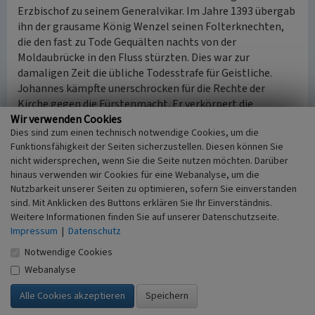
Erzbischof zu seinem Generalvikar. Im Jahre 1393 übergab
ihn der grausame König Wenzel seinen Folterknechten,
die den fast zu Tode Gequälten nachts von der
Moldaubrücke in den Fluss stürzten. Dies war zur
damaligen Zeit die übliche Todesstrafe für Geistliche.
Johannes kämpfte unerschrocken für die Rechte der
Kirche gegen die Fürstenmacht. Er verkörpert die
Wir verwenden Cookies
Ablehnung der politischen Gewalt, den moralischen
Dies sind zum einen technisch notwendige Cookies, um die
Widerstand gegen den Despotismus bis zu seinem
Funktionsfähigkeit der Seiten sicherzustellen. Diesen können Sie
gewaltsamen Tod. Er wird auch als standhaft
nicht widersprechen, wenn Sie die Seite nutzen möchten. Darüber
verschwiegener Priester verehrt, der als Beichtvater der
hinaus verwenden wir Cookies für eine Webanalyse, um die
Königin ihrem misstrauischen Gatten gegenüber das
Nutzbarkeit unserer Seiten zu optimieren, sofern Sie einverstanden
Beichtgeheimnis wahrte.
sind. Mit Anklicken des Buttons erklären Sie Ihr Einverständnis.
St. Nepomuk wurde 1721 selig gesprochen und 1729 von
Weitere Informationen finden Sie auf unserer Datenschutzseite.
Papst Benedikt XIII. heiliggesprochen, von den Jesuiten
Impressum
|
Datenschutz
1732 zum 2. Ordenspatron erhoben und gilt als
Notwendige Cookies
„Brückenheiliger“, Schutzpatron der Schiffer und Flößer
Webanalyse
sowie Patron des Beichtgeheimnisses. Angerufen wurde
der vornehmlich bei Trockenheit und
Überschwemmungen sowie bei der Verteidigung des