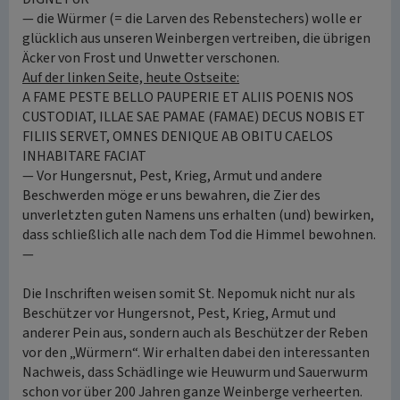
— die Würmer (= die Larven des Rebenstechers) wolle er
glücklich aus unseren Weinbergen vertreiben, die übrigen
Äcker von Frost und Unwetter verschonen.
Auf der linken Seite, heute Ostseite:
A FAME PESTE BELLO PAUPERIE ET ALIIS POENIS NOS
CUSTODIAT, ILLAE SAE PAMAE (FAMAE) DECUS NOBIS ET
FILIIS SERVET, OMNES DENIQUE AB OBITU CAELOS
INHABITARE FACIAT
— Vor Hungersnut, Pest, Krieg, Armut und andere
Beschwerden möge er uns bewahren, die Zier des
unverletzten guten Namens uns erhalten (und) bewirken,
dass schließlich alle nach dem Tod die Himmel bewohnen.
—
Die Inschriften weisen somit St. Nepomuk nicht nur als
Beschützer vor Hungersnot, Pest, Krieg, Armut und
anderer Pein aus, sondern auch als Beschützer der Reben
vor den „Würmern“. Wir erhalten dabei den interessanten
Nachweis, dass Schädlinge wie Heuwurm und Sauerwurm
schon vor über 200 Jahren ganze Weinberge verheerten.