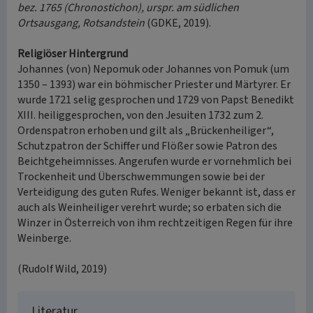
bez. 1765 (Chronostichon), urspr. am südlichen
Ortsausgang, Rotsandstein
(GDKE, 2019).
Religiöser Hintergrund
Johannes (von) Nepomuk oder Johannes von Pomuk (um
1350 – 1393) war ein böhmischer Priester und Märtyrer. Er
wurde 1721 selig gesprochen und 1729 von Papst Benedikt
XIII. heiliggesprochen, von den Jesuiten 1732 zum 2.
Ordenspatron erhoben und gilt als „Brückenheiliger“,
Schutzpatron der Schiffer und Flößer sowie Patron des
Beichtgeheimnisses. Angerufen wurde er vornehmlich bei
Trockenheit und Überschwemmungen sowie bei der
Verteidigung des guten Rufes. Weniger bekannt ist, dass er
auch als Weinheiliger verehrt wurde; so erbaten sich die
Winzer in Österreich von ihm rechtzeitigen Regen für ihre
Weinberge.
(Rudolf Wild, 2019)
Literatur