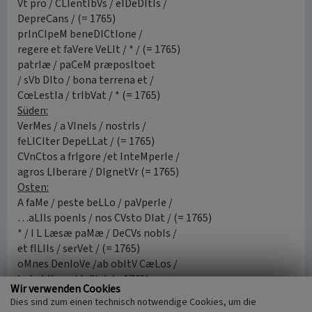
Vt pro / CLIentIbVs / eIDeDItIs /
DepreCans / (= 1765)
prInCIpeM beneDICtIone /
regere et faVere VeLIt / * / (= 1765)
patrIæ / paCeM præposItoet
/ sVb DIto / bona terrena et /
CœLestIa / trIbVat / * (= 1765)
Süden:
VerMes / a VIneIs / nostrIs /
feLICIter DepeLLat / (= 1765)
CVnCtos a frIgore /et InteMperIe /
agros LIberare / DIgnetVr (= 1765)
Osten:
A faMe / peste beLLo / paVperIe /
…aLIIs poenIs / nos CVsto DIat / (= 1765)
* / I L Læsæ paMæ / DeCVs nobIs /
et fILIIs / serVet / (= 1765)
oMnes DenIoVe /ab obItV CæLos /
In habItare / faCIat (= 1765)
Wir verwenden Cookies
nach oben
Dies sind zum einen technisch notwendige Cookies, um die