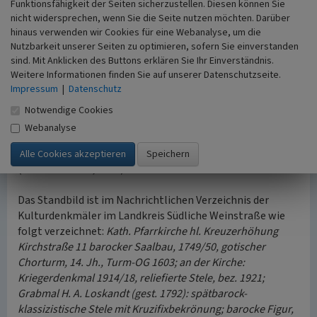
Funktionsfähigkeit der Seiten sicherzustellen. Diesen können Sie
Möglicherweise stammt nur der Sockel aus dem
nicht widersprechen, wenn Sie die Seite nutzen möchten. Darüber
genannten Jahre, denn eine Steinfigur »Sti. Joannis
hinaus verwenden wir Cookies für eine Webanalyse, um die
Nepomucein« zu Kirrweiler wird schon 1743 genannt.
Nutzbarkeit unserer Seiten zu optimieren, sofern Sie einverstanden
Damals hatte ein Bürger von Kirrweiler, Christian Wolf
sind. Mit Anklicken des Buttons erklären Sie Ihr Einverständnis.
Weitere Informationen finden Sie auf unserer Datenschutzseite.
„eine steinerne Säul, darauf die bildnus st. Joannes
Impressum
|
Datenschutz
Nepomuceni in Stein ausgehauen“. Christian Wolf (um
1700-1766) war von Beruf Metzger und stammte aus
Notwendige Cookies
Wachenheim. Dort war sein Vater Ratsherr. Christian Wolf
Webanalyse
heiratete im Jahre 1730 Maria Katharina Riemann in
Kirrweiler. Sie war die Witwe des Kronenwirts Anton Alter
(OFB Kirrweiler, 2019).
Das Standbild ist im Nachrichtlichen Verzeichnis der
Kulturdenkmäler im Landkreis Südliche Weinstraße wie
folgt verzeichnet:
Kath. Pfarrkirche hl. Kreuzerhöhung
Kirchstraße 11 barocker Saalbau, 1749/50, gotischer
Chorturm, 14. Jh., Turm-OG 1603; an der Kirche:
Kriegerdenkmal 1914/18, reliefierte Stele, bez. 1921;
Grabmal H. A. Loskandt (gest. 1792): spätbarock-
klassizistische Stele mit Kruzifixbekrönung; barocke Figur,