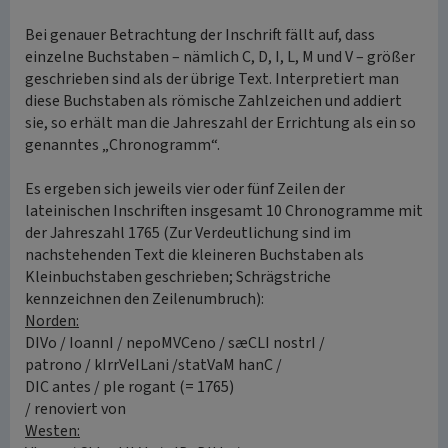
Bei genauer Betrachtung der Inschrift fällt auf, dass
einzelne Buchstaben – nämlich C, D, I, L, M und V – größer
geschrieben sind als der übrige Text. Interpretiert man
diese Buchstaben als römische Zahlzeichen und addiert
sie, so erhält man die Jahreszahl der Errichtung als ein so
genanntes „Chronogramm“.
Es ergeben sich jeweils vier oder fünf Zeilen der
lateinischen Inschriften insgesamt 10 Chronogramme mit
der Jahreszahl 1765 (Zur Verdeutlichung sind im
nachstehenden Text die kleineren Buchstaben als
Kleinbuchstaben geschrieben; Schrägstriche
kennzeichnen den Zeilenumbruch):
Norden:
DIVo / IoannI / nepoMVCeno / sæCLI nostrI /
patrono / kIrrVeILani /statVaM hanC /
DIC antes / pIe rogant (= 1765)
/ renoviert von
Westen: