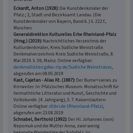
Eckardt, Anton (1928)
Die Kunstdenkmäler der
Pfalz.; 2, Stadt und Bezirksamt Landau. (Die
Kunstdenkmäler von Bayern, Band 6..) S. 222 f.,
München.
Generaldirektion Kulturelles Erbe Rheinland-Pfalz
(Hrsg.) (2019)
Nachrichtliches Verzeichnis der
Kulturdenkmäler, Kreis Südliche Weinstraße.
Denkmalverzeichnis Kreis Südliche Weinstraße, 8.
Mai 2019. S. 59, Mainz. Online verfügbar:
denkmallisten.gdke-rlp.de/Südliche Weinstrasse
,
abgerufen am 08.05.2019
Kast, Cajetan - Alias Kt. (1887)
Der Bume=sienes zu
Kirrweiler. In: Pfälzisches Museum. Monatsschrift für
heimathliche Litteratur und Kunst, Geschichte und
Volkskunde. (4. Jahrgang), S. 7. Kaiserslautern.
Online verfügbar:
dlibri.de (Rheinland-Pfalz)
,
abgerufen am 23.08.2019
Schnabel, Berthold (1992)
Der Hl. Johannes (von)
Nepomuk und die Mutter Anna, zwei wenig
bekannte Weinheilige der Südpfalz. In: