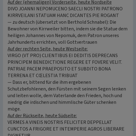
Auf der (ehemaligen) Vorderseite, heute Nordseite
DIVO JOANNI NEPOMUCENO SAECLI NOSTRI PATRONO
KIRRVEILANI STATUAM HANC DICANTES PIE ROGANT
— zu deutsch (übersetzt von Berthold Schnabel): Die
Bewohner von Kirrweiler bitten, indem sie die Statue dem
heiligen Johannes von Nepomuk, dem Patron unseres
Jahrhunderts errichten, voll Gottvertrauen
Auf der rechten Seite, heute Westseite:
VIRGO (VT PRO) CLIENTIBUS EI DEDITIS DEPRECANS
PRINCIPEM BENEDICTIONE REGERE ET FOVERE VELIT.
PATRIAE PACEM PRAEPOSITO ET SUBDITO BONA
TERRENA ET CŒLESTIA TRIBUAT
— Dass er, bittend für die ihm ergebenen
Schutzbefohlenen, den Fürsten mit seinem Segen lenken
und leiten wolle, dem Vaterlande den Frieden, hoch und
niedrig die irdischen und himmlische Güter schenken
möge.
Auf der Rückseite, heute Südseite:
VERMES A VINEIS NOSTRIS FELICITER DEPPELLAT
CUNCTOS A FRIGORE ET INTEMPERIE AGROS LIBERARE
DIGNETUR