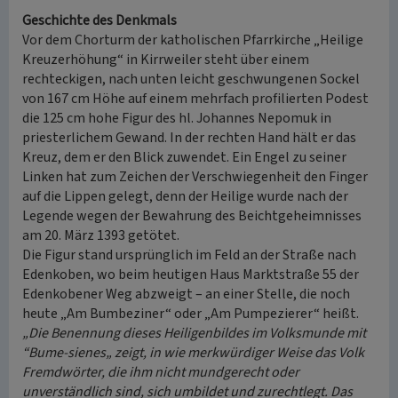
Geschichte des Denkmals
Vor dem Chorturm der katholischen Pfarrkirche „Heilige
Kreuzerhöhung“ in Kirrweiler steht über einem
rechteckigen, nach unten leicht geschwungenen Sockel
von 167 cm Höhe auf einem mehrfach profilierten Podest
die 125 cm hohe Figur des hl. Johannes Nepomuk in
priesterlichem Gewand. In der rechten Hand hält er das
Kreuz, dem er den Blick zuwendet. Ein Engel zu seiner
Linken hat zum Zeichen der Verschwiegenheit den Finger
auf die Lippen gelegt, denn der Heilige wurde nach der
Legende wegen der Bewahrung des Beichtgeheimnisses
am 20. März 1393 getötet.
Die Figur stand ursprünglich im Feld an der Straße nach
Edenkoben, wo beim heutigen Haus Marktstraße 55 der
Edenkobener Weg abzweigt – an einer Stelle, die noch
heute „Am Bumbeziner“ oder „Am Pumpezierer“ heißt.
„Die Benennung dieses Heiligenbildes im Volksmunde mit
“Bume-sienes„ zeigt, in wie merkwürdiger Weise das Volk
Fremdwörter, die ihm nicht mundgerecht oder
unverständlich sind, sich umbildet und zurechtlegt. Das